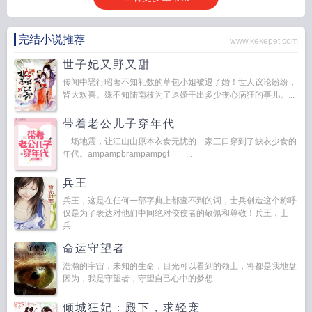
费
都市最强战医女主角有几个
都市最强战医 人生几渡
都市最强战医 第1章
都
市最强战医完整版免费阅读全文
都市最强战医窦狄结局怎么样
医圣奈何战神阿
瑞都市最强战医
都市最强战医各人物结局
都市最强战医TXT奇书网
完结小说推荐
www.kekepet.com
世子妃又野又甜
传闻中恶行昭著不知礼数的草包小姐被退了婚！世人议论纷纷，
皆大欢喜。殊不知陆南枝为了退婚干出多少丧心病狂的事儿。...
带着老公儿子穿年代
一场地震，让江山山原本衣食无忧的一家三口穿到了缺衣少食的
年代。ampampbrampampgt ...
兵王
兵王，这是在任何一部字典上都查不到的词，士兵创造这个称呼
仅是为了表达对他们中间绝对佼佼者的敬佩和尊敬！兵王，士
兵...
命运守望者
浩瀚的宇宙，未知的生命，目光可以看到的领土，将都是我地盘
因为，我是守望者，守望自己心中的梦想...
倾城狂妃：殿下，求轻宠