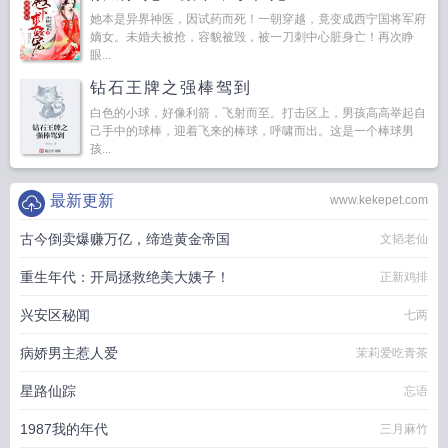
她本是异界神医，因试药而死！一朝穿越，竟变成西宁国将军府
嫡女。未婚夫被抢，容貌被毁，被一刀刺中心脏身亡！再次睁
眼...
钻石王牌之强棒驾到
白色的小球，好像利箭，飞射而至。打击区上，男孩高高举起自
己手中的球棒，迎着飞来的棒球，呼啸而出。这是一个棒球男
孩...
最新更新
www.kekepet.com
古今倒卖爆赚万亿，缔造黄金帝国
文韬老仙
重生年代：开局拯救绝美大姨子！
正新鸡排
兴安区秘闻
七两
病娇男主惹人爱
茉莉爱吃青茶
星路仙踪
忘语
1987我的年代
三月麻竹