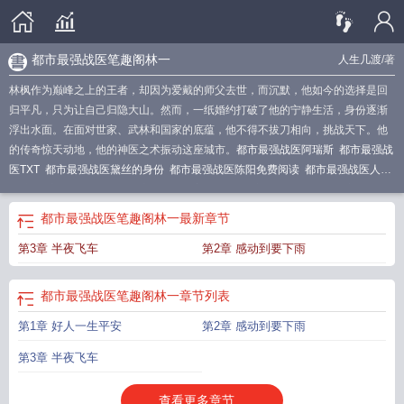
都市最强战医笔趣阁林一
人生几渡
/著
林枫作为巅峰之上的王者，却因为爱戴的师父去世，而沉默，他如今的选择是回
归平凡，只为让自己归隐大山。然而，一纸婚约打破了他的宁静生活，身份逐渐
浮出水面。在面对世家、武林和国家的底蕴，他不得不拔刀相向，挑战天下。他
的传奇惊天动地，他的神医之术振动这座城市。
都市最强战医阿瑞斯
都市最强战
医TXT
都市最强战医黛丝的身份
都市最强战医陈阳免费阅读
都市最强战医人生
几渡
都市最强战医林枫
都市最强战医主角介绍
都市最强战医等级
都市最强战
医林枫叶倾城
都市最强战医人生大结局
都市最强战医林枫免费阅读
都市最强战
都市最强战医笔趣阁林一
最新章节
医林枫叶倾城免费阅读
都市最强战医女主介绍
都市最强战医笔趣阁林一
都市最
第3章 半夜飞车
第2章 感动到要下雨
强战医阅读
都市最强战医TXT全集免费
都市最强战医 最新章节 无弹窗
都市最
强战医林枫叶倾城免费
都市最强战医清若结局
都市最强战医医圣奈何
都市最强
战医奇书网
都市最强战医境界划分
都市最强战医无删减版全文免费阅读
都市最
都市最强战医笔趣阁林一
章节列表
强战医无删版
都市最强战医最新章节
都市最强战医笔趣阁TXT
都市最强战医百
第1章 好人一生平安
第2章 感动到要下雨
度百科
都市最强战医未删减版
都市最强战医司徒婉君的结局
都市最强战医笔趣
阁
都市最强战医完整版
都市最强战医几个老婆
都市最强战医全文免费
都市最
第3章 半夜飞车
强战医司徒婉君和林枫有没有在一起
都市最强战医免费阅读
最强都市战医
都市
最强战医窦狄结局
都市最最强战医
都市最强战医全本
都市最强战医TXT免
查看更多章节...