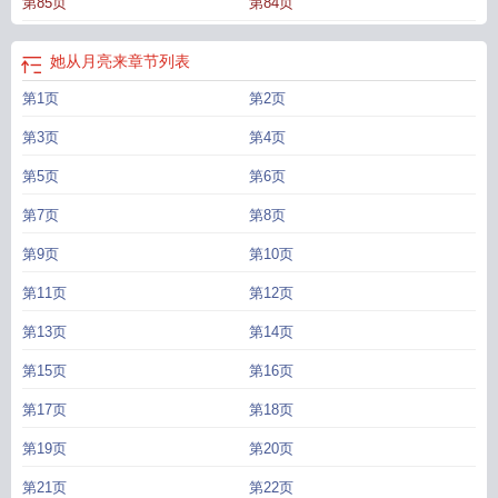
第85页
第84页
她从月亮来
章节列表
第1页
第2页
第3页
第4页
第5页
第6页
第7页
第8页
第9页
第10页
第11页
第12页
第13页
第14页
第15页
第16页
第17页
第18页
第19页
第20页
第21页
第22页