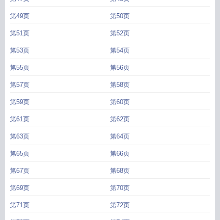
第49页
第50页
第51页
第52页
第53页
第54页
第55页
第56页
第57页
第58页
第59页
第60页
第61页
第62页
第63页
第64页
第65页
第66页
第67页
第68页
第69页
第70页
第71页
第72页