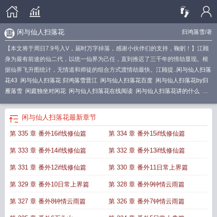
闲与仙人扫落花
归鸿落雪
/著
【本文将于周日7.9号入V，届时万字掉落，感谢小伙伴们的支持，鞠躬！】江顾
身为最有前途的仙二代，以统一仙界为己任，直到推迟了三千年的情劫显现。根
据仙界飞升图统计，无情道和师徒的组合方式渡情劫最快。江顾提..
闲与仙人扫落
花43
闲与仙人扫落花 归鸿落雪晋江
闲与仙人扫落花百度
闲与仙人扫落花by归
雁落雪
闲庭独坐对闲花
闲与仙人扫落花在线阅读
闲与仙人扫落花讲的什么
闲
与仙人扫落花173
闲与仙人扫落花免费阅读
闲与仙人扫落花未删减版在线阅读
笔
闲与仙人扫落花TXT
闲与仙人扫落花是什么意思
闲与仙人扫落花谁是攻
闲
闲与仙人扫落花
最新章节
与仙人扫落花李白
闲与仙人扫落花全文免费阅读
愿随夫子天坛上
闲与仙人扫落
第 335 章 番外16if线修仙篇
第 334 章 番外15if线修仙篇
花归鸿落雪免费
闲与仙人扫落花归鸿落雪百度
闲与仙人扫落花全文阅读
闲与仙
人扫落花江顾
不见上仙三百年
闲与仙人扫落花txt百度
闲与仙人扫落花好看
第 333 章 番外14if线修仙篇
第 332 章 番外13if线修仙篇
吗
闲与仙人扫落花by归鸿落雪免费阅读
轻煮时光慢煮茶
闲与仙人扫落花by归鸿
落雪
闲与仙人扫落花 归鸿落雪txt
闲与仙人扫落花 归鸿落雪笔趣阁
闲与仙人扫
第 331 章 番外12if线修仙篇
第 330 章 番外11日常上界篇
落花简介
闲与仙人扫落花什么意思
闲与仙人扫落花晋江
闲与仙人扫落花阅
第 329 章 番外10日常上界篇
第 328 章 番外9钟情云雨篇
读
闲与仙人扫落花 归落鸿雪免费阅读
闲与仙人扫落花多少字
闲与仙人扫落花
车在哪几章
闲与仙人扫落花最新章节
闲与仙人扫落花笔趣阁
闲与仙人扫落花归
第 327 章 番外8钟情云雨篇
第 326 章 番外7钟情云雨篇
鸿落雪
闲与仙人扫落花归鸿落雪全文免费阅读
晚来雪by归鸿落雪免费阅读
闲与