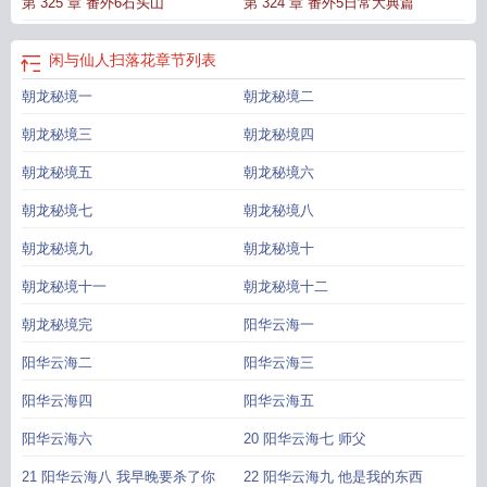
第 325 章 番外6石头山
第 324 章 番外5日常大典篇
仙人扫落花免费阅读最新章节
闲与仙人扫落花百度百科
归鸿落雪闲与仙人扫落
花
闲与仙人扫落花 归鸿落雪
闲与仙人扫落花TXT百度
闲与仙人扫落花落鸿归
雪
闲与仙人扫落花完结了吗
闲与仙人扫落花by归鸿落雪txt
闲与仙人扫落花 归
闲与仙人扫落花
章节列表
鸿落雪剧透
闲与仙人扫落花相似的诗句
闲与仙人扫落花txt
朝龙秘境一
朝龙秘境二
朝龙秘境三
朝龙秘境四
朝龙秘境五
朝龙秘境六
朝龙秘境七
朝龙秘境八
朝龙秘境九
朝龙秘境十
朝龙秘境十一
朝龙秘境十二
朝龙秘境完
阳华云海一
阳华云海二
阳华云海三
阳华云海四
阳华云海五
阳华云海六
20 阳华云海七 师父
21 阳华云海八 我早晚要杀了你
22 阳华云海九 他是我的东西