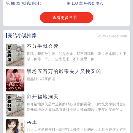
第 99 章 松绥幻境七
第 100 章 松绥幻境八
查看更多章节...
完结小说推荐
www.kekepet.com
不分手就会死
瑶瑶，我们分手吧。我是念念，我不叫瑶瑶。啊，念念啊，对不
起，你等一下。…念念是吧，不好意思，你...
黑粉五百万的影帝夫人又拽又凶
精品好书尽享阅读...
剑开福地洞天
剑开福地洞天是六道神醉精心创作的灵异，旧时光文学实时更新
剑开福地洞天最新章节并且提供无弹窗阅读，书友所发表的...
兵王
兵王，这是在任何一部字典上都查不到的词，士兵创造这个称呼