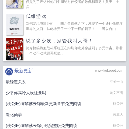
仅是为了表达对他们中间绝对佼佼者的敬佩和尊敬！兵王，士
兵...
低维游戏
新书梦境电影公司 陆之鱼偶然之下，发现了一个通往低维度
世界的入口，从此掀开了一个不一样的篇章！ 可以自由...
说了多少次，别管我叫大哥！
简介搞笑热血战斗系统正在蹲坑却意外穿越到了多元宇宙。带着
一个动不动就要弄死他...
最新更新
www.kekepet.com
最稳定关系
空琴一曲
少爷你高冷人设还要吗
允文不满
(桃公旺)陈解苏云锦最新更新章节免费阅读
桃公旺
造化仙葫
云真人
(桃公旺)陈解苏云锦小说完整版免费阅读
桃公旺