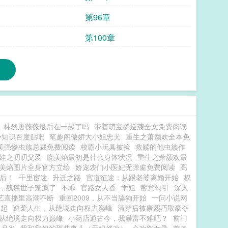
第96章
第100章
林然唐薇薇最后在一起了吗
带着萌宝搞逆袭全文免费阅读
冷知识百度贴吧
笔趣阁傲娇大小姐忠犬
重生之萧颜欢全本免
美强惨虫族总裁免费阅读
校霸小玩具被捡
救赎的他虫族作
娃之叨叨父爱
晓美焰最初是什么身体状况
重生之萧颜欢最
美焰图片全身官方立绘
娇宠农门小医妃无弹窗免费阅读
高
后！
千里宦途
升迁之路
官道征途：从跟老婆离婚开始
权
，残疾世子宠疯了
不乖
官路女人香
学姐
蓄意勾引
深入
艺直播里高潮不断
重回2009，从不当舔狗开始
一问小说网
崛起
逆袭人生，从绝境走向权力巅峰
清穿后被康熙巧取豪夺
从绝境走向权力巅峰
小药店通古今，我暴富不难吧？
前门