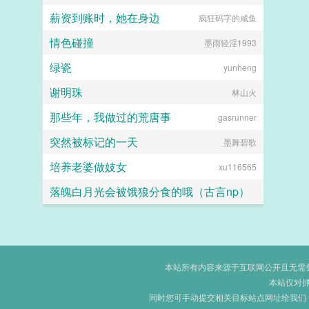
薪资到账时，她在身边
疯狂码字的咸鱼
my935005
情色碰撞
墨雨轻淫1993
绿瓷
yunheng
谢明珠
林山火
那些年，我做过的荒唐事
gasrunner
突然被标记的一天
墨舞碧歌
培养老婆做妓女
xu116565
落魄白月光会被饿狼分食的哦（古言np）
琦囡
本站所有内容来源于互联网公开且无需登录
本站仅对
同时您可手动提交相关目标站点网址给我们