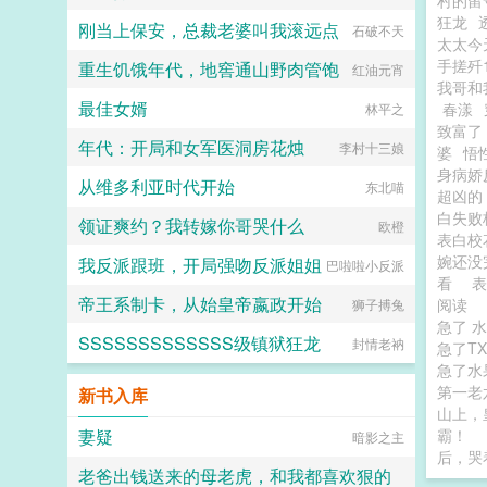
村的留
狂龙
刚当上保安，总裁老婆叫我滚远点
石破不天
太太今
手搓歼
重生饥饿年代，地窖通山野肉管饱
红油元宵
我哥和
最佳女婿
春漾
林平之
致富了
年代：开局和女军医洞房花烛
李村十三娘
婆
悟
身病娇
从维多利亚时代开始
东北喵
超凶的
白失败
领证爽约？我转嫁你哥哭什么
欧橙
表白校
婉还没
我反派跟班，开局强吻反派姐姐
巴啦啦小反派
看
帝王系制卡，从始皇帝嬴政开始
阅读
狮子搏兔
急了 
SSSSSSSSSSSSS级镇狱狂龙
封情老衲
急了T
急了水
第一老
新书入库
山上，
妻疑
霸！
暗影之主
后，哭
老爸出钱送来的母老虎，和我都喜欢狠的