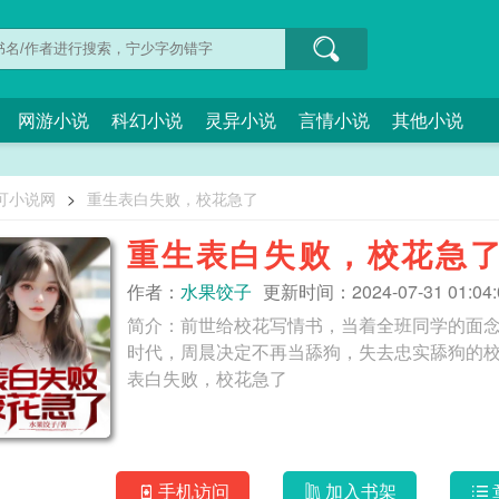
网游小说
科幻小说
灵异小说
言情小说
其他小说
可小说网
>
重生表白失败，校花急了
重生表白失败，校花急
作者：
水果饺子
更新时间：2024-07-31 01:04:
简介：前世给校花写情书，当着全班同学的面
时代，周晨决定不再当舔狗，失去忠实舔狗的校花
表白失败，校花急了
手机访问
加入书架