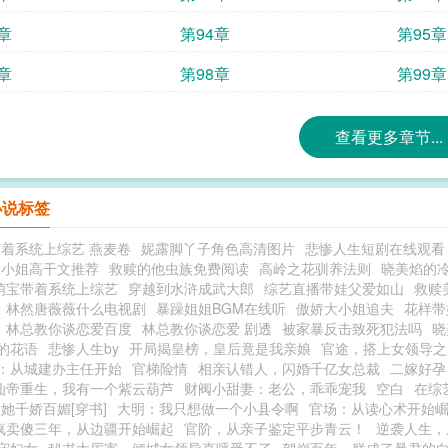
章
第94章
第95章
章
第98章
第99章
查看更多章节...
小说标签
着系统上综艺 燕麦卷
妮露脚丫子角色高清图片
悲惨人生短剧在线观看
大小姐高干文推荐
救赎的他虫族免费阅读
高岭之花驯养法则
晓美焰的
萌宝带着系统上综艺
穿越到水浒成武大郎
综艺直播带娃父爱如山
救赎
林然唐薇薇什么电视剧
暴躁姐姐BGM在线听
傲娇大小姐追夫
花样带
林总教你谈恋爱百度
林总教你谈恋爱 剧透
被家暴反击致死犯法吗
晓
的花语
悲惨人生by
开局揭皇榜，皇后竟是我亲娘
官途，搭上女领导之
：从城建办主任开始
官梯险情
相亲认错人，闪婚千亿女总裁
二嫁好孕
仙帝重生，我有一个紫云葫芦
财阀小甜妻：老公，乖乖宠我
空白
在综
她千娇百媚[穿书]
大明：我只想做一个小县令啊
官场：从读心术开始
疯卖傻三年，从边疆开始崛起
官阶，从亲子鉴定平步青云！
逆袭人生，