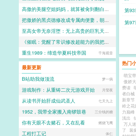
高傲的美腿空姐妈妈，就算被肏到翻白眼，也要扭着肥臀对巨根儿子进行性教育与绿奴培训
szh
第93
把傲娇的黑贞德修改成专属肉便妻，朝着迦勒底皇帝的宝座进发吧、
枯藤老树
第97
至高女帝无奈淫堕：无上高贵的巨乳天界女帝被迫嫁给矮小猥琐凡人并堕落成喷乳饮尿母狗！
月夜
《催眠：觉醒了常识修改超能力的我把自己的全家女性都变成了唯我是从的淫荡母狗性奴》
枯藤老树
重生1989：缔造华夏科技帝国
暮色鱼汤（暂停接稿）
千海观音
热门
最新更新
萌宝带
B站助我做顶流
梦一病
傲娇
费读
游戏制作：从重铸二次元游戏开始
月莹夜
者白械
新章节
从读书开始肝成仙武圣人
七天九上
岭之花
1952，我带全家搬入南锣鼓巷
力巅峰
三分钱的糖
浅出
你有天眼不去赌石，又在乱看
燃烧飞鹰
万人迷
了
装
工程打工记
体仁