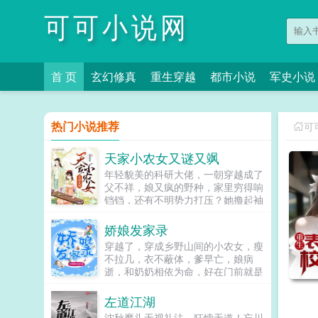
可可小说网
首 页
玄幻修真
重生穿越
都市小说
军史小说
热门小说推荐
可
天家小农女又谜又飒
年轻貌美的科研大佬，一朝穿越成了
父不祥，娘又疯的野种，家里穷得响
铛铛，还有不明势力打压？她撸起袖
子智斗极品和恶势力，凭借着专业知
识在古代发家致富，一不小心成了各
娇娘发家录
路大佬，身份尊贵，无人能及！只
穿越了，穿成乡野山间的小农女，瘦
是，某人...
不拉几，衣不蔽体，爹早亡，娘病
逝，和奶奶相依为命，好在门前就是
一条长河，屋后就是一座大山，有山
有水，宋秋表示，不怕不怕，撸起袖
左道江湖
子加油干，发家致富，带奶奶过上好
沈秋魔头无视礼法，狂悖无道！忘川