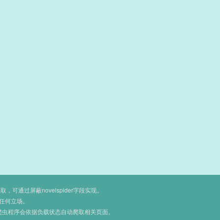
通过屏蔽novelspider字段实现。
任何立场。
爬虫程序会依据负载状态自动爬取相关页面。