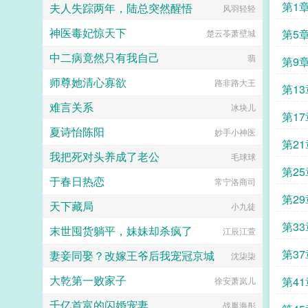
第1
夫人失踪两年，陆总突然醒悟
路皮皮虾戏精女主阅读指南1苏爽小
风羽轻轻
白文，如有不适，请果断点叉。2人
神医毒妃惊天下
物三观不等于作者三观，周知。3架
第5
楚云苓萧壁城
空，文中设定颇多，考据党慎入。4
中二病竟然只有我自己
每天中午12点更新。推一下自己的
翡
第9
完结肥文穿越到抄家现场生存？还是
师尊她清心寡欲
死亡？这是一个问题。男主请不要强
路非路大王
第13
扭剧情（穿书）作死女配逆袭记。预
难言关系
收文今天和离了吗穿书花浓穿成了一
冰块儿
第17
本男频权谋文中的炮灰女配。男主谢
夏诗怡陈阳
璟颜心计深沉，阴柔腹黑，身边美女
妙手小神医
第21
众多，终会位及人臣，而她则是他那
我把死对头养成了老公
早亡死于‘意外’的发妻。她死后，那
毛球球
人迎娶了对他痴心已久的诚王女儿春
第25
于春日热恋
晖郡主，成为一代权相。而此时的权
常宁洛商司
相还只是个清冷俊美的少年。花浓觉
第29
天下藏局
得她应该和他谈谈和离的问题。权相
小九徒
谢璟颜谢璟颜，你媳妇总想与你和
第33
末世囤货躺平，妹妹却杀疯了
离，你知道吗？你不行，换我来！少
江辰江萱
年谢璟颜所以，这都是谁做的孽？！
第37
妻妾同娶？改嫁王爷后我宠冠京城
这是前世和今生一起追媳妇的故
沈柒柒
事。...
大乾第一败家子
第41
徐安萧岚儿
千亿首富的闪婚宠妻
战胤海彤