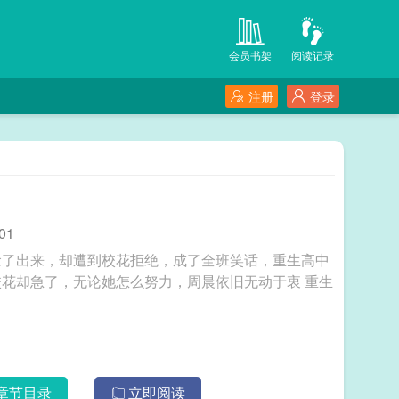
会员书架
阅读记录
注册
登录
了
01
念了出来，却遭到校花拒绝，成了全班笑话，重生高中
却急了，无论她怎么努力，周晨依旧无动于衷 重生
章节目录
立即阅读