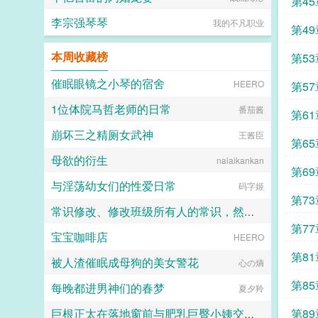
第45
李宗强琴琴
我的不凡职业
第49
本周收藏榜
第53
催眠眼镜之小琴的宿舍
HEERO
第57
1位体院马哲老师的日常
番茄酱
第61
崩坏三之精厕女武神
王酱臣
第65
母欲的衍生
nalaikankan
第69
与淫荡幼女们的性爱日常
码字姬
第73
常识修改、修改班级所有人的常识，然后给他们发布淫荡班级作业
第77
宝宝咖啡店
你的性癖手册
HEERO
第81
被人渣催眠成母狗的美女警花
心の熵
第85
每晚都进男神们的春梦
夏夕羚
第89
巨根正太在落地窗前与肥乳巨臀小姨交配（子宫交，毒龙钻，乱伦，口交（深））