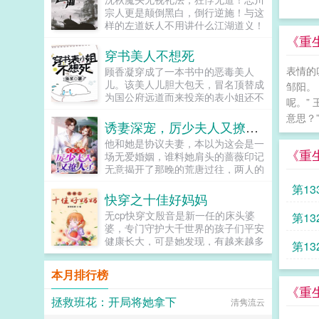
日子！PS...
宗人更是颠倒黑白，倒行逆施！与这
样的左道妖人不用讲什么江湖道义！
诸位武林同道，正道豪杰，大伙是为
《重
除魔卫道而来，舍生取义便在此时并
穿书美人不想死
肩子上啊！...
表情的
顾香凝穿成了一本书中的恶毒美人
儿。该美人儿胆大包天，冒名顶替成
邹阳。
为国公府远道而来投亲的表小姐还不
呢。”
知足，又在皇宫游园会上，贪慕虚荣
意思？
对四皇子李承熙自荐枕席，丢了国公
诱妻深宠，厉少夫人又撩人了
府的脸面，被一盏毒酒送了行顾香凝
他和她是协议夫妻，本以为这会是一
穿过来时，人儿已经入了国公府，游
《重
场无爱婚姻，谁料她肩头的蔷薇印记
园会尚未开始。顾香凝QAQ扶我起
无意揭开了那晚的荒唐过往，两人的
来，我觉得我还可以再抢救一下。大
命运就此交叠，跌宕起伏的感情经历
萧四皇子李承熙性格阴晴不定喜怒无
第13
诸多风波，协议到期那天，两人又该
快穿之十佳好妈妈
常天性凉薄，外人皆传其不能人道。
何去何从？温悦我从未做过任何背叛
后来，四皇子李承熙捡了个美人美人
无cp快穿文殷音是新一任的床头婆
第13
你的事。厉南谨就算你心里没有我，
云鬓腰酥，柔弱娇嫩，哭起来似一枝
婆，专门守护大千世界的孩子们平安
我也认！温悦，除你之外，再无其
春带雨的梨花儿般，却狡猾难驯，披
健康长大，可是她发现，有越来越多
第13
他！展开收起...
着马甲跑路了。三个月后李承熙凤眸
的父母不关注孩子的成长，导致原本
幽暗缱绻，掐着美人酥腰，声音温柔
纯真可爱的孩子一生悲凉。殷音决定
本月排行榜
残忍透着血腥，骗我？！顾香凝搂腰
下凡成为孩子的妈妈，守护那些可怜
贴脖，哭哭啼啼，四皇子，我错了不
《重
孩子们幸福的一生。...
拯救班花：开局将她拿下
是的，你听我狡辩腹黑凉薄禁欲蛇精
清隽流云
病四皇子X没心没肺抱紧马甲只想跑