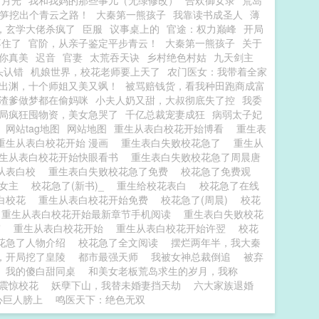
白月光
我和我妈的那些事儿（无绿修改）
合欢御女录
荒岛
笋挖出个青云之路！
大秦第一熊孩子
我靠读书成圣人
薄
，玄学大佬杀疯了
臣服
议事桌上的
官途：权力巅峰
开局
不住了
官阶，从亲子鉴定平步青云！
大秦第一熊孩子
关于
你真美
迟音
官妻
太荒吞天诀
乡村绝色村姑
九天剑主
头认错
机娘世界，校花老师要上天了
农门医女：我带着全家
出渊，十个师姐又美又飒！
被骂赔钱货，看我种田跑商成富
渣爹做梦都在偷妈咪
小夫人奶又甜，大叔彻底失了控
我委
局疯狂囤物资，美女急哭了
千亿总裁宠妻成狂
病弱太子妃
网站tag地图
网站地图
重生从表白校花开始博看
重生表
重生从表白校花开始 漫画
重生表白失败校花急了
重生从
生从表白校花开始快眼看书
重生表白失败校花急了周晨唐
从表白校
重生表白失败校花急了免费
校花急了免费观
了女主
校花急了(新书)_
重生给校花表白
校花急了在线
白校花
重生从表白校花开始免费
校花急了(周晨)
校花
重生从表白校花开始最新章节手机阅读
重生表白失败校花
窗
重生从表白校花开始
重生从表白校花开始许翌
校花
花急了人物介绍
校花急了全文阅读
摆烂两年半，我大秦
，开局挖了皇陵
都市最强天师
我被女神总裁倒追
被弃
我的傻白甜同桌
和美女老板荒岛求生的岁月，我称
震惊校花
妖孽下山，我替未婚妻挡天劫
六大家族退婚
心巨人膀上
鸣医天下：绝色无双