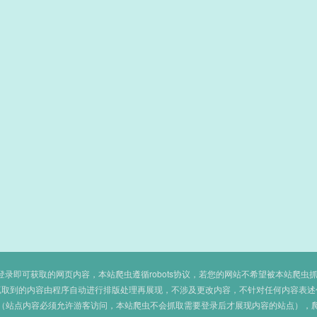
即可获取的网页内容，本站爬虫遵循robots协议，若您的网站不希望被本站爬虫抓取，可
抓取到的内容由程序自动进行排版处理再展现，不涉及更改内容，不针对任何内容表述
（站点内容必须允许游客访问，本站爬虫不会抓取需要登录后才展现内容的站点），