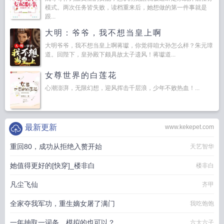
模式。两次任务皆失败，读档重来后，她想做的第一件事就是
跟...
大明：爷爷，我不想当皇上啊
大明爷爷，我不想当皇上啊蒋瓛，你觉得咱大孙怎么样？朱元璋
道。回陛下，皇孙殿下颇具故太子遗风！蒋瓛道...
女尊世界的白莲花
心潮澎湃，无限幻想，迎风挥击千层浪，少年不败热血！...
最新更新
www.kekepet.com
重回80，成功从拒绝入赘开始
天艺智华
她值得更好的[快穿]_楼非白
楼非白
凡尘飞仙
齐甲
全家夺我军功，重生嫡女屠了满门
我吃饱饱
一年抽取一词条，模拟的也可以？
六大六子