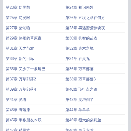
第23章 幻灵菌
第24章 初识朱姓
第25章 幻灵猴
第26章 五境之路在何方
第27章 猪蛇狼
第28章 再遇蜜獾惊魂夜
第29章 热闹的草原夜
第30章 机智的苗农
第31章 天才苗农
第32章 造木之境
第33章 新的目标
第34章 吞灵九
第35章 又少了一条尾巴
第36章 万草部落
第37章 万草部落2
第38章 万草部落3
第39章 万草部落4
第40章 飞行点之路
第41章 灵塔
第42章 灵塔倒了
第43章 鹰落原
第44章 羊羊羊
第45章 半步朋友木双
第46章 很大的朵莉丝
第47章 精灵族
第48章 再见东荒