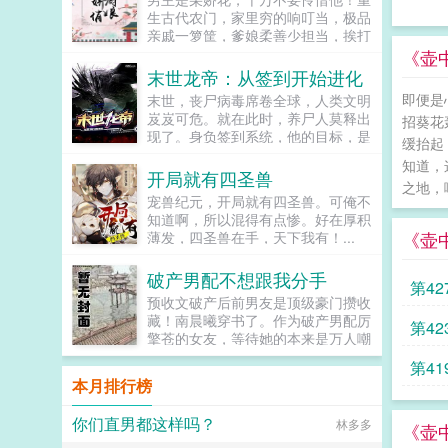
女主重生了，果断踹了家暴男，带着
生古代农门，家里穷的响叮当，极品
女儿改嫁给了她爸。婚后她爸向女主
亲戚一箩筐，爹娘柔善少担当，挨打
奉上所有，包括原配牺牲后留下的房
受骂是寻常，怎一个惨字了得怎么
《壶
子财产和一切人脉资源。这还不算，
办？安茉儿撸起袖子霸气宣告，从今
末世龙帝：从签到开始进化
还要求她这个原配的女儿也对后妈和
后，安家四房我当家，不服？不服给
继姐绝对服从，小到一颗糖一件衣服
即便是
末世，丧尸病毒席卷全球，人类文明
我憋着。食雕绝活玩起来，兄弟前程
大到她的房间被拿走都不能有怨言，
岌岌可危。就在此时，养尸人莫释出
招葵花
安排起来，发家致富算什么本事，成
否则就是小气，就是不懂事。继姐想
现了。身负签到系统，他的目标，是
就一代新贵才是我小厨娘的终极目
缓抬起
做空姐，她爸逼着她把原配亲妈留给
进化为泰坦巨龙，乃至末世龙帝。。
标。...
知道，
她的顶替名额让出来。根据剧情，继
签到成功，获得泰坦巨龙基因强化
开局就有四圣兽
姐成了空姐之后，在飞机上遇见了白
之地，
剂，可解锁泰坦龙爪。签到成功，获
宠兽纪元，开局就有四圣兽。可俺不
马王子，嫁入豪门。而她，注定穷困
得脑细胞强化剂，可增强念力。签到
知道啊，所以混得有点惨。好在厚积
潦倒，靠继姐接济度日上辈子，抢班
成功，获得病毒抗体，可无视任何病
《壶
薄发，四圣兽在手，天下我有！...
夺权，把渣爹扫地出门，送心机小后
毒。签到成功，获得烤串两把，啤酒
妈去吃牢饭的陈玲玲？？？想试试满
一瓶。莫释嗯？别人还在为一瓶水抢
级玩家屠尽新手村？基友秦皇的新书
破产男配不想跟我分手
个你死我活，我在这里喝酒撸串，是
第4
穿书女总想抢我气运很好看哒！文案
不是有点不讲武德了？...
预收文破产后前男友是顶级豪门攒收
苏软软摊上个穿书的堂妹。堂妹想成
藏！南晨曦穿书了。作为破产男配厉
第4
为有权有势被捧在手心里的将军夫
擎苍的女友，等待她的本来是万人嘲
人，就抢了跟苏软提亲的残疾军人苏
讽呵，瞧她交往了个只中看不中用的
软则被逼嫁给了兜里没几毛钱的创业
第4
穷鬼！跟了这么个倒霉男友，南晨曦
本月排行榜
青年。结果堂妹没能成为高高在上的
表示什么你爱我我爱他，爱情能当饭
将军夫人，倒是苏软陪着创业青年攒
吃吗？！本宝宝还是先一心一意脱贫
下了亿万家财，成了风光的豪门贵
你们直男都这样吗？
林多多
致富！好不容易脱贫奔小康，南晨曦
《壶
妇。一朝重生，苏软软发现堂妹正在
终于发出了好人卡厉擎苍，咱两分手