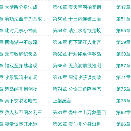
票
5章 大梦醒分身法成
第46章 壶天宝阙拍卖启
第47
9章 演功法血海为基求月
第50章 十日内连破三境
第51
3章 此时无事小神仙
第54章 清江水府欲走蛟
第55
7章 四海湖中不散流
第58章 再下涵江入龙宫
第59
1章 云海牧鲸鲸负岛
第62章 行船终至停客岛
第63
5章 福双至穿越者现
第66章 无底洞前线推测
第67
9章 收景观暗中布局
第70章 厘清收获谋突破
第71
3章 造岛屿开启储物
第74章 分饰三角降事态
第75
7章 桌下交易名暗拍
上架感言
第78
0章 救人从不图名利三
第81章 壶中生出万象墨四
第82
4章 朝堂议事开水道
第85章 壶仙儿分身出世
第86