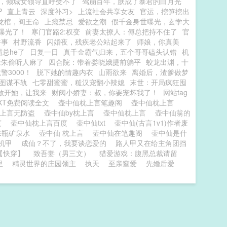
，倾城女领导直呼受不了
驾崩百年，朕成了暴君的白月光
P
直上青云
深度补习>
上流社会共享女友
官运，挖笋挖出
龙棺，阎王命
上瘾禁忌
爱欲之潮
假千金身世曝光，玄学大
曝光了！
寒门官路2:权变
前妻太撩人：傅总把持不住了
官
件事
村野流香
闪婚夜，残疾老公站起来了
师娘，你真美
总he了
日复一日
真千金霸气归来，五个哥哥磕头认错
机
老朱偷听人麻了
四合院：带着娄晓娥提前躺平
蛟龙出渊，十
3000！
脱下她的情趣内衣
山雨欲来
离婚后，渣爹做梦
图谋不轨
七零甜蜜蜜，糙汉宠翻小辣媳
末世：开局疯狂囤
放开她，让我来
财阀小娇妻：叔，你要宠坏我了！
网站tag
XT免费阅读全文
壶中仙枕上言笔趣阁
壶中仙枕上言
枕上言无防盗
壶中仙by枕上言
壶中仙枕上言
壶中仙翁的
度
壶中仙枕上言百度
壶中仙txt
壶中仙(古言1v1)作者废
来瓶矿泉水
壶中仙 枕上言
壶中仙在笔趣阁
壶中仙是什
机甲
成仙？不了，我要谈恋爱的
路人甲又在给主角团挡
【快穿】
致吾妻（男三文）
猎爱游戏：腹黑总裁请留
里
精灵世界的庄园领主
执天
至亲窒爱
先婚后爱