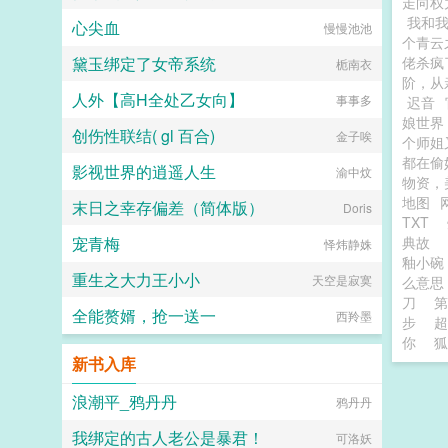
走向权
我和
心尖血
慢慢池池
个青云
黛玉绑定了女帝系统
佬杀疯
栀南衣
阶，从
人外【高H全处乙女向】
事事多
迟音
娘世界
创伤性联结( gl 百合)
金子唉
个师姐
都在偷
影视世界的逍遥人生
渝中炆
物资，
地图
末日之幸存偏差（简体版）
Doris
TXT
宠青梅
典故
怿炜静姝
釉小
重生之大力王小小
天空是寂寞
么意
刀
第
全能赘婿，抢一送一
西羚墨
步
超
你
狐
新书入库
浪潮平_鸦丹丹
鸦丹丹
我绑定的古人老公是暴君！
可洛妖