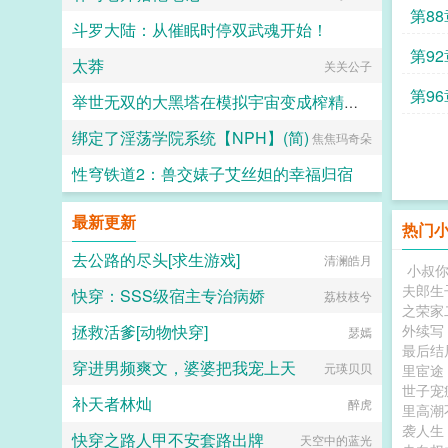
产业遍布的顶级豪门，与此同时，林
第8
楚煌没有忘记那三天，叶木曦对他所
斗罗大陆：从催眠时停双武魂开始！
有的那一切，一个记仇的男人又怎么
第9
会轻易放过叶木曦。更新时间换到２
太莽
_木子林夕
关关公子
１点。请亲们获悉。谢谢亲们支持正
版订阅，爱你们，么么哒。...
第9
举世无双的大黑塔在模拟宇宙变成榨精痴女
绑定了淫荡学院系统【NPH】(简)
我将点燃大海
焦焦玛奇朵
性穹铁道2：兽交婊子艾丝妲的幸福归宿
因泽
最新更新
热门
去公路的尽头[求生游戏]
清澜皓月
小叔
夫郎生
快穿：SSS级宿主专治病娇
荔枝枝兮
之荣家
拯救活爹[动物快穿]
外续写
瑟嫣
最后结
穿进男频爽文，婆婆把我宠上天
元瑛贝贝
里宦途
世子宠
补天者林灿
醉虎
里高潮
袭人生
快穿之路人甲不安套路出牌
天空中的蓝光