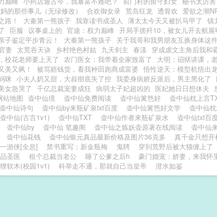
力巅峰
小药店通古今，我暴富不难吧？
前门村的留守妇女
秘书太厉害
我妈的那些事儿（无绿修改）
合欢御女录
荒岛狂龙
透骨欢
爱欲之潮N
之路！
大秦第一熊孩子
我靠读书成圣人
薄太太今天又被扒马甲了
镇
了
臣服
议事桌上的
官途：权力巅峰
开局手搓歼10，被女儿开去航展
亲子鉴定平步青云！
大秦第一熊孩子
关于我哥和我男朋友互换身体这
官妻
太荒吞天诀
乡村绝色村姑
九天剑主
春漾
穿成虐文主角后我和霸
，校花老师要上天了
农门医女：我带着全家致富了
大明：诏狱讲课，
又美又飒！
被骂赔钱货，看我种田跑商成富婆
悟性逆天：模型机悟出龙警
妈咪
小夫人奶又甜，大叔彻底失了控
我委身病娇反派后，男主黑化了
美女急哭了
千亿总裁宠妻成狂
病弱太子妃超凶的
医妃她日日想休夫
网站地图
壶中仙境
壶中仙免费阅读
壶中仙篱笆好
壶中仙枕上言T
壶中仙诗句
壶中仙by来瓶矿泉txt百度
壶中仙篱笆好文学
壶中仙
壶中仙(古言1v1)
壶中仙TXT
壶中仙作者来瓶矿泉水
壶中仙txt百
碗
壶中仙by
壶中仙 笔趣阁
壶中仙之炼妖壶原著在线阅读
壶中仙
思
壶中仙花钱
壶中仙银元真品最新价格及图片36克多
真千金只想开
一游侠[全息]
禁书重写：新金瓶梅
鬼聘
穿到荒野后被大猫缠上了
品圣医
租个总裁当老公
睡了公爹之后h
豪门婚宠：娇妻，来我怀
狸软木(校园1v1)
科举走不通，那就自己当皇帝
澄水如鉴