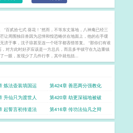
 “百贰拾七式·葵花！”然而，不等东丈落地，八神庵已经三
光芒让周围独目兽因为忌惮和惶恐蜷伏在地面上，他的右手缓
无济于事，沈子琼甚至连一个呸字都吝惜答复。 “那你们有谁
历，对方此时好歹应该是一方总兵，而且多半镇守在九边重镇
一眼，发现少了几件行李，其中就包括...
5章 炼法壶装填国运
第424章 善恶两分强教化
1章 升仙只为渡世人
第420章 劫更深福地被破
7章 起誓言初传道法
第416章 传功法仙凡之辩