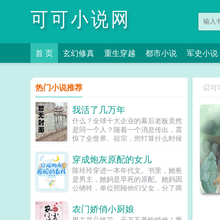
可可小说网
首 页
玄幻修真
重生穿越
都市小说
军史小说
热门小说推荐
可
我活了几万年
什么？全球十大企业的幕后老板竟然
是同一个人？随着一个消息传出，震
惊了全世界。祖宗，您打算什么时候
回来主持大局？达万集团的老总王大
林恭敬的问道。先生，这是您在瑞士
穿成炮灰原配的女儿
银行的存款，一共是八万亿九千…东
陈玲玲穿进一本年代文。书里，她爸
家，我们家祖宗十八代都在等着您归
是男主，她妈是早死的原配。她妈因
来李长生得到了一个牛逼的能力，永
公牺牲，单位照顾他们父女，分了两
生不死。于是，从秦皇到汉武，从唐
室一厅的房子，还给她爸调了岗，让
宗到宋祖，一直到民国近代，每一个
父女俩在物资匮乏的七十年代过得非
农门娇俏小厨娘
牛逼大佬的背后，都有他的影子...
常不错。然后，她爸的白月光，本书
男主是朵娇花，千万不要怜惜他！重