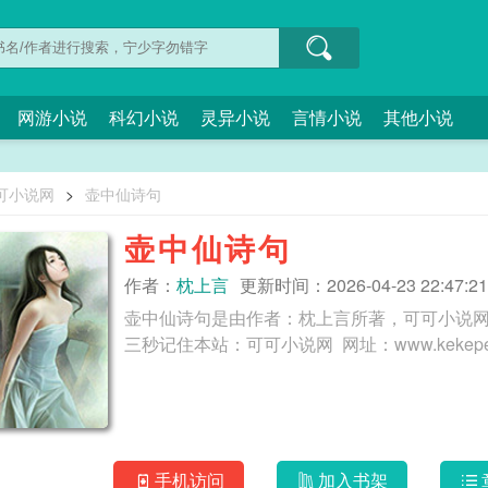
网游小说
科幻小说
灵异小说
言情小说
其他小说
可小说网
>
壶中仙诗句
壶中仙诗句
作者：
枕上言
更新时间：2026-04-23 22:47:21
壶中仙诗句是由作者：枕上言所著，可可小说
手机访问
加入书架