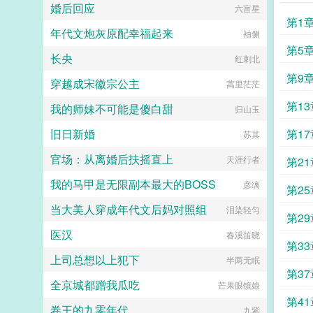
积极勾引创业青年，还想把那个残疾
婚后回应
六盲星
吧！你是个好人！结果厉擎苍的隐藏
军人重新推给她。苏软这货红眼病又
第1
身份被曝光，一张价值10亿的支票
犯了，这辈子想做豪门贵妇了？苏软
年代文炮灰原配幸福起来
袖侧
摆在她面前分什么分？！我说过要分
只觉得好笑，上辈子自己一生如开屏
手吗？！南晨曦拜拜了您呐！
第5
孔雀，用自己的骄傲展现给众人光鲜
长央
红刺北
╯‵□′╯︵┻━┻文案二厉擎苍破产
华丽至于背后？说多了都是泪。重活
了，一无所有，颓废喝酒。所有的人
第9
一辈子，谁还要结婚啊！一个人独美
穿越成宋徽宗公主
蒿里茫茫
都对他爱理不理，只有女友南晨曦不
不好吗？嫁人只会影响她赚钱的速
离不弃。当他的第二重身份曝光，再
第1
度。被推到拄着拐杖的俊美男人面
我的师妹不可能是傻白甜
归山玉
次坐拥千亿家产，满心要把女友捧在
前，苏软一点都不慌这位可是传说中
手心，疼爱一辈的时候，发现了一个
阴郁狠辣，不近女色，坚决不结婚的
旧日新婚
第1
苏其
真相某女友表面笑嘻嘻，背地里暗自
疯子上辈子堂妹死缠烂打都没得逞。
想着一个人快活去！南晨曦每日一问
她现在不过走个过场而已。却听男人
官场：从离婚后扶摇直上
天涯行者
第2
厉擎苍今天破产了吗？！回答没有，
懒洋洋的开口想要什么条件随便提。
他正在全国直播讲话宝贝儿，我爱
苏软！！？？？？这，这怎么回事？
我的马甲是无限副本最大的BOSS
彦缡
你，我想你想的快要黑天暗地！南晨
第2
不是冷漠无情吗？怎么变成有求必应
曦每日二问厉擎苍今天破产了吗？！
了。多年以后，堂妹刚处理完丈夫的
当大美人穿成年代文后妈对照组
泪染轻匀
回答报告报告！厉擎苍接见了股神巴
第2
私生子，又被逼着去找苏软借钱周转
菲特，名下所有股票涨价20。目前
资金。当她低声下气的站在鹿宅门
医汉
春溪笛晓
已经进入福布斯排行榜前30！南晨
口，看着前世那个冷漠可怕的男人把
第3
曦每日三问厉擎苍今天破产了吗？！
苏软捧在手心里宠得要星星不给月
上司总想以上犯下
半两无眠
厉擎苍亲自来回答宝贝儿，你想折磨
亮。内心无比崩溃。这，这到底是怎
第3
我，可以换个方式。比方说，我家的
么回事？他上辈子明明理都不理她
全京城都蹭我瓜吃
芒果眼镜娘
卧室很大，床也很舒服。接档预收破
的！这不公平！预收凤凰男的前妻重
产后前男友是顶级豪门叶木曦没想到
第4
生了陈敏不顾家人反对，偷了户口本
卷王的九零年代
九紫