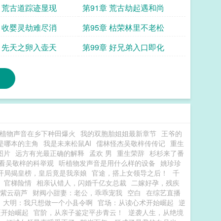
章 荒古道踪迹显现
第91章 荒古劫起遇和尚
章 收婴灵劫难尽消
第95章 枯荣林里不老松
章 先天之卵入壶天
第99章 好兄弟入口即化
植物声音在乡下种田爆火
我的双胞胎姐姐最新章节
王爷的
是哪本的主角
我是未来松鼠AI
儒林怪杰吴敬梓传传记
重生
图片
远方有光最正确的解释
孟欢 男
重生荣辞
杉杉来了番
看吴敬梓的科举观
听植物发声音是用什么样的设备
姚珍珍
开局揭皇榜，皇后竟是我亲娘
官途，搭上女领导之后！
千
官梯险情
相亲认错人，闪婚千亿女总裁
二嫁好孕，残疾
紫云葫芦
财阀小甜妻：老公，乖乖宠我
空白
在综艺直播
大明：我只想做一个小县令啊
官场：从读心术开始崛起
逆
疆开始崛起
官阶，从亲子鉴定平步青云！
逆袭人生，从绝境