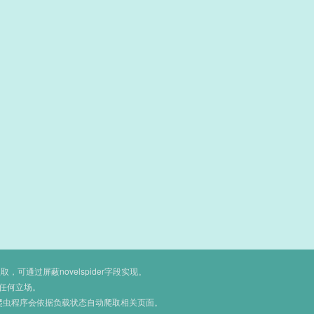
通过屏蔽novelspider字段实现。
任何立场。
爬虫程序会依据负载状态自动爬取相关页面。