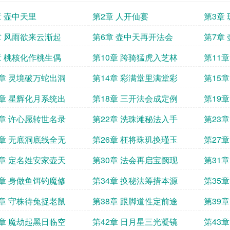
章 壶中天里
第2章 人开仙宴
第3章
章 风雨欲来云渐起
第6章 壶中天再开法会
第7章
章 桃核化作桃生偶
第10章 跨骑猛虎入芝林
第11
3章 灵境破万蛇出洞
第14章 彩满堂里满堂彩
第15
7章 星辉化月系统出
第18章 三开法会成定例
第19
1章 许心愿转世名录
第22章 洗珠滩秘法入手
第23
5章 无底洞底线全无
第26章 枉将珠玑换瑾玉
第27
9章 定名姓安家壶天
第30章 法会再启宝阙现
第31
3章 身做鱼饵钓魔修
第34章 换秘法筹措本源
第35
7章 守株待兔捉老鼠
第38章 跟脚道性定前途
第39
1章 魔劫起黑日临空
第42章 日月星三光凝镜
第43