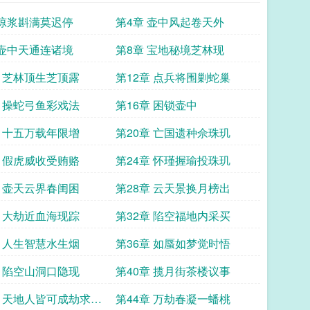
 琼浆斟满莫迟停
第4章 壶中风起卷天外
 壶中天通连诸境
第8章 宝地秘境芝林现
章 芝林顶生芝顶露
第12章 点兵将围剿蛇巢
章 操蛇弓鱼彩戏法
第16章 困锁壶中
章 十五万载年限增
第20章 亡国遗种佘珠玑
章 假虎威收受贿赂
第24章 怀瑾握瑜投珠玑
章 壶天云界春闺困
第28章 云天景换月榜出
章 大劫近血海现踪
第32章 陷空福地内采买
章 人生智慧水生烟
第36章 如蜃如梦觉时悟
章 陷空山洞口隐现
第40章 揽月街茶楼议事
章 天地人皆可成劫求月
第44章 万劫春凝一蟠桃