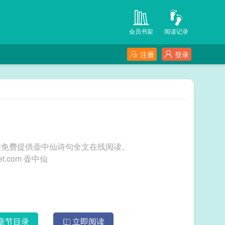
会员书架
阅读记录
注册
登录
网免费提供壶中仙诗句全文在线阅读。
三秒记住本站：可可小说网 网址：www.kekepet.com 壶中仙
章节目录
立即阅读