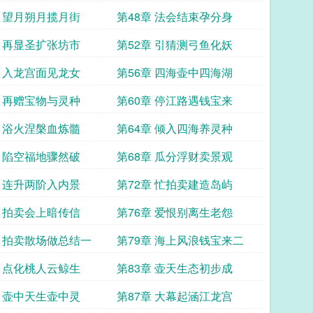
章 望月朔月揽月街
第48章 法会结束孕分身
章 再显圣扩张坊市
第52章 引猜测弓鱼化妖
章 入龙宫面见龙女
第56章 四海壶中四海湖
章 再赠宝物与灵种
第60章 停江路遇钱宝来
章 浴火涅槃血炼髓
第64章 倾入四海养灵种
章 陷空福地骤然破
第68章 瓜分浮财卖景观
章 连升两阶入内景
第72章 忙拍卖建造岛屿
章 拍卖会上暗传信
第76章 爱恨别离生老怨
章 拍卖散场做总结一
第79章 海上风浪钱宝来二
章 点化桃人云鲸生
第83章 壶天生态初步成
章 壶中天生壶中灵
第87章 大幕起涵江龙宫