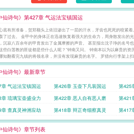
中仙诗句》第427章 气运法宝镇国运
心底有所准备，贺郑额头上依旧渗出了一层的汗水，牙齿也死死的咬紧着。
轰了过去。 金甲中的身体正在迅速恢复着强大的生命力，周身散发出的
，沉寂八百余年的甲胄发出了金属摩擦的声音。 甚至报出沈子琤的名号也
这些白莲教的匪徒都是些什么人呢？”钟南又问。 钟南本以为以麻贵的资
哪知翻看完九镇的将领名录，并没有发现麻贵的名字。 罗猎向行李架上扫了
中仙诗句》最新章节
27章 气运法宝镇国运
第426章 玉壶下凡装国运
第42
23章 琉璃宝壶盛业力
第422章 恶人自有恶人磨
第42
19章 查真灵神洲应劫
第418章 辩正奇细察真灵
第41
中仙诗句》章节列表