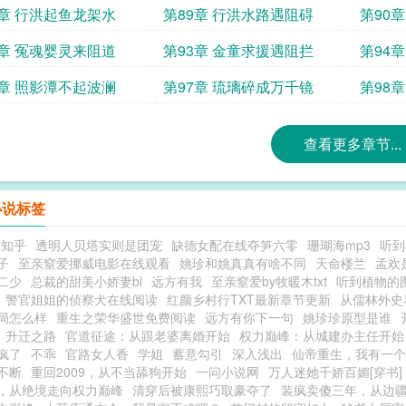
8章 行洪起鱼龙架水
第89章 行洪水路遇阻碍
第90
2章 冤魂婴灵来阻道
第93章 金童求援遇阻拦
第94
6章 照影潭不起波澜
第97章 琉璃碎成万千镜
第98
查看更多章节...
小说标签
你知乎
透明人贝塔实则是团宠
缺德女配在线夺笋六零
珊瑚海mp3
听到
子
至亲窒爱挪威电影在线观看
姚珍和姚真真有啥不同
天命楼兰
孟欢
二少
总裁的甜美小娇妻bl
远方有我
至亲窒爱by牧暖木txt
听到植物的
警官姐姐的侦察犬在线阅读
红颜乡村行TXT最新章节更新
从儒林外史
局怎么样
重生之荣华盛世免费阅读
远方有你下一句
姚珍珍原型是谁
升迁之路
官道征途：从跟老婆离婚开始
权力巅峰：从城建办主任开始
疯了
不乖
官路女人香
学姐
蓄意勾引
深入浅出
仙帝重生，我有一个
不断
重回2009，从不当舔狗开始
一问小说网
万人迷她千娇百媚[穿书]
，从绝境走向权力巅峰
清穿后被康熙巧取豪夺了
装疯卖傻三年，从边