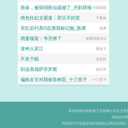
救命，被病弱医仙逼婚了_月斜星移
月斜星移
绝色狂妃太霸道：邪王不好惹
于曼路
失忆后钓系O总诱我标记她_陈厘
陈厘
萌妻领宠：爷开撩了
朕要雨露均沾
变种人富江
鲨鱼子
不良于眠
宣蓝田
职业英雄萨菲罗斯
地日草
偏执女主对我俯首称臣_十三世子
十三世子
本站所有内容来源于互联网公开且无需登录
本站仅对
同时您可手动提交相关目标站点网址给我们