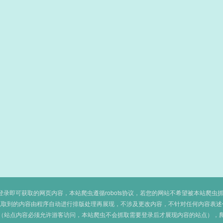
即可获取的网页内容，本站爬虫遵循robots协议，若您的网站不希望被本站爬虫抓取，可
抓取到的内容由程序自动进行排版处理再展现，不涉及更改内容，不针对任何内容表述
（站点内容必须允许游客访问，本站爬虫不会抓取需要登录后才展现内容的站点），