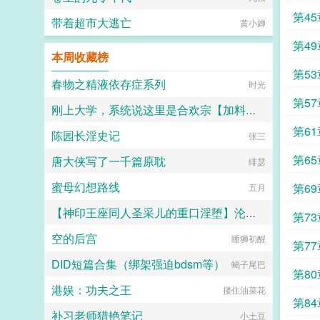
她自己破产后，再次见到了那个被她
跟穷小子何家齐登记结婚。八十年代
捡回家的男人并且发现这个男人好像
第4
末，他要下海，她从父母那里拿了十
带着超市大逃亡
黄小婵
还是挺有钱。瞧着他阴沉的脸，她想
万块钱给他，陪着他创业。功成名就
起那三天，自己对他的各种举动，心
第4
的何家齐，人到中年遇见了一生挚
虚的立马转身逃走。可是没想到这个
本周收藏榜
爱，一位以知性闻名的女星。面对出
男人从此以后，就在她面前晃悠，每
票
轨男，陈敏爽快离婚。离婚后他与挚
第5
次都黑这一个脸，叶木曦觉得你不就
春物之精液依存症系列
爱双宿双飞，无时不刻秀恩爱。还对
时光
是有几个钱吗，我努力挣钱，一定可
外界说，他的第一段婚姻是老师要将
第5
以再次跟你一样有钱。可她哪里知
女儿嫁给他，是半强迫的婚姻。对
刚上大学，系统说这里是合欢宗【加料版】
道，她看见的只是冰山一角，对方可
此，陈敏只有两个字虚伪。这个评价
是顶级豪门的掌权人，她下辈子都追
第6
陈园长淫史记
传到何家齐耳朵里，他咬牙切齿陈老
大鹅
张三
不上了。只是她自己不知道，这个男
师，就是缺了点大气。然后，缺了点
人也不说。你是不是可以理我远点
第6
唐大侠写了一千篇原耽
大气的陈敏重生了，重生在何家齐鼓
绯瑟
了。叶木曦，你胆子还是这么大。林
动她偷户口本的那一天...
楚煌长这么大，第一次被一个女人差
蜜母幻想路线
第6
五月
点气死。而且还不是一次。少吓唬
我，我曾经也是有钱人！文案二落魄
【神印王座同人圣采儿的重口淫堕】沦为俘虏的轮回圣女被迫认老黑鬼为主，遭受折磨身心
第7
后，狗都不理的叶木曦偶尔见到了那
位跟了她三天的前男友，当初是从会
空的后宫
睡狮初醒
黑星
所见到了他，因为看上了他的脸，所
第7
以直接带回了家。只是三天之后，这
DID短篇合集（绑架强迫bdsm等）
蝎子尾巴
个男人突然逃走了。再次见到了，才
第8
知道他好像还是有钱人，只是她以为
港娱：功夫之王
搂住油菜花
他只是有房有车，有个几百万，可惜
第8
没猜到的是人家可是富可敌国，世界
补习老师猎艳笔记
小土豆