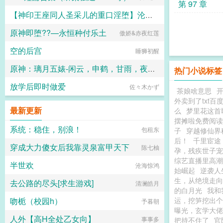
第 97 章
【神印王座同人圣采儿的重口淫堕】沦为俘虏的轮回圣女被迫认老黑鬼为主，遭受折磨身心
原神即堕??—永恒种付乐土
傲娇&赤夜红莲
黑星
空的后宫
睡狮初醒
原神：璃月五婊-闲云，申鹤，甘雨，夜兰，凝光
热门小说标签
放学后即时做爱
佐々木かず
杜逸尘
茶娘啥意思
外卖到了txt百
最新更新
么
梦里花这首
摆摊啦免费阅读
系统：稳住，别浪！
包租东
子
穿越修仙界
后！
千里宦途
穿成大力傻女后我靠灵泉富甲天下
陈七柚
孕，残疾世子宠
综艺直播里高潮
半世欢
沧海惊鸿
始崛起
逆袭人
生，从绝境走向
去公路的尽头[求生游戏]
清澜皓月
的白月光
我和
吻栀（校园h）
运，挖笋挖出个
予暮朝
曝光，玄学大佬
人外【高H全处乙女向】
事事多
把持不住了
官