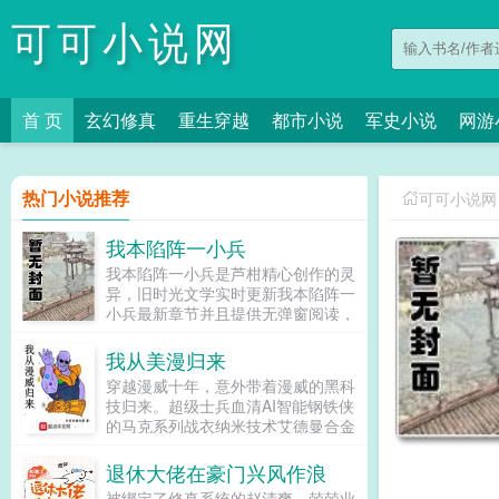
可可小说网
首 页
玄幻修真
重生穿越
都市小说
军史小说
网游
热门小说推荐
可可小说网
我本陷阵一小兵
我本陷阵一小兵是芦柑精心创作的灵
异，旧时光文学实时更新我本陷阵一
小兵最新章节并且提供无弹窗阅读，
书友所发表的我本陷阵一小兵评论，
并不代表旧时光文学赞同或者支持我
我从美漫归来
本陷阵一小兵读者的观点。...
穿越漫威十年，意外带着漫威的黑科
技归来。超级士兵血清AI智能钢铁侠
的马克系列战衣纳米技术艾德曼合金
皮姆粒子顾异掌握的任何一项黑科技
单独拿出来，都足以改变原来的世
退休大佬在豪门兴风作浪
界！顾异先生，有人把您称作是科技
被绑定了修真系统的赵清爽，兢兢业