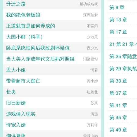
升迁之路
一起功成名就
第 9 章
我的绝色老板娘
江湖如梦
第 13 章
正道魁首是如何养成的
不言归
第 17 章
大国小鲜（科举）
少地瓜
21 第 21 
卧底系统抽风后我改刷怀疑值
夜夕岚
第 25 章随
当大美人穿成年代文后妈对照组
泪染轻匀
第 29 章执
孟大小姐
惘若
带着超市大逃亡
第 33 章
黄小婵
长央
红刺北
第 37 章
旧日新婚
苏其
第 41 章
游戏侵入现实
清远
第 45 章
恃宠入婚
万莉塔
第 49 章
潮湿夏夜
雪满山岗