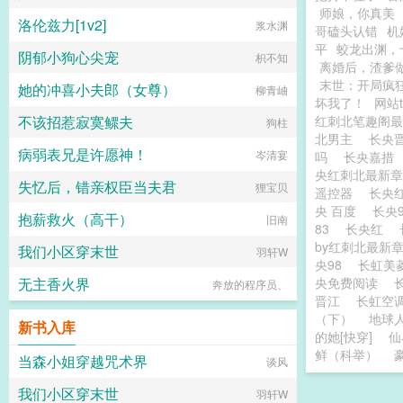
师娘，你真美
洛伦兹力[1v2]
浆水渊
哥磕头认错
机
平
蛟龙出渊，
阴郁小狗心尖宠
枳不知
离婚后，渣爹
末世：开局疯
她的冲喜小夫郎（女尊）
柳青岫
坏我了！
网站
不该招惹寂寞鳏夫
红刺北笔趣阁
狗柱
北男主
长央
病弱表兄是许愿神！
岑清宴
吗
长央嘉措
央红刺北最新
失忆后，错亲权臣当夫君
狸宝贝
遥控器
长央
央 百度
长央
抱薪救火（高干）
旧南
83
长央红
by红刺北最新
我们小区穿末世
羽轩W
央98
长虹美
无主香火界
央免费阅读
奔放的程序员、
晋江
长虹空
（下）
地球
新书入库
的她[快穿]
仙
鲜（科举）
当森小姐穿越咒术界
谈风
我们小区穿末世
羽轩W