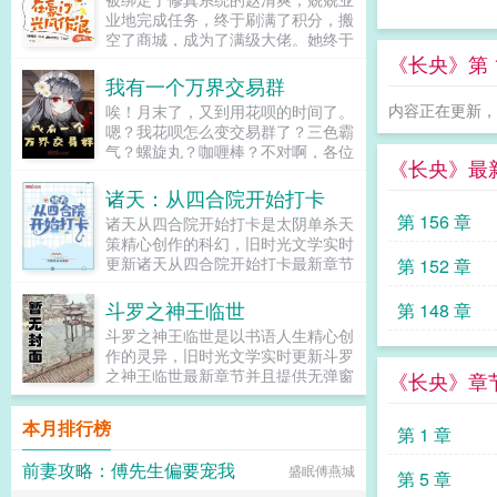
之父，超级英雄之父，您怎么看？我
业地完成任务，终于刷满了积分，搬
只是为人类文明的进步，做了一点微
空了商城，成为了满级大佬。她终于
小的工作。...
再也不用听到系统发布任务的声音
《长央》第 1
了。赵清爽找了个山清水秀灵力充沛
我有一个万界交易群
的世外桃源，养了条狗开启退休生
内容正在更新，请
唉！月末了，又到用花呗的时间了。
活。退休第一天警告警告，主系统
嗯？我花呗怎么变交易群了？三色霸
bug，宿主即将被空投进虐恋小说世
气？螺旋丸？咖喱棒？不对啊，各位
界中。赵清爽？？？？被扔到虐文中
《长央》最
大佬，我没东西和你们交换啊，能不
的赵清爽，是个爹不疼娘不爱的可怜
能不要这样！...
诸天：从四合院开始打卡
儿，家里还正准备让她代替备受宠爱
的妹妹，嫁给传言中残暴嗜血的凌
第 156 章
诸天从四合院开始打卡是太阴单杀天
霁。嫁过去的第一天，赵清爽发现这
策精心创作的科幻，旧时光文学实时
里山清水秀灵力充沛，凌霁还养了条
更新诸天从四合院开始打卡最新章节
第 152 章
狗。赵清爽害，在哪退休不是退休自
并且提供无弹窗阅读，书友所发表的
从车祸断腿之后，凌霁的世界只剩下
诸天从四合院开始打卡评论，并不代
斗罗之神王临世
第 148 章
他和他养的狗。直到那天赵清爽闯进
表旧时光文学赞同或者支持诸天从四
斗罗之神王临世是以书语人生精心创
了他的生活，她不仅治好了他的腿，
合院开始打卡读者的观点。...
作的灵异，旧时光文学实时更新斗罗
还让他那颗早已冰凉的心，死灰复
之神王临世最新章节并且提供无弹窗
《长央》章
燃。苏甜爽，1v1，HE。一句话简介
阅读，书友所发表的斗罗之神王临世
赵清爽今天退休成功了吗？...
评论，并不代表旧时光文学赞同或者
本月排行榜
第 1 章
支持斗罗之神王临世读者的观点。...
前妻攻略：傅先生偏要宠我
盛眠傅燕城
第 5 章