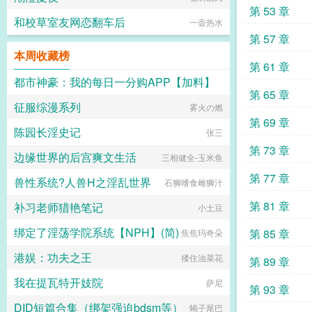
第 53 章
和校草室友网恋翻车后
一壶热水
第 57 章
本周收藏榜
第 61 章
都市神豪：我的每日一分购APP【加料】
第 65 章
征服综漫系列
都市一分购
雾火の燃
第 69 章
陈园长淫史记
张三
第 73 章
边缘世界的后宫爽文生活
三相健全-玉米鱼
第 77 章
兽性系统?人兽H之淫乱世界
石狮嗜食雌狮汁
第 81 章
补习老师猎艳笔记
小土豆
绑定了淫荡学院系统【NPH】(简)
第 85 章
焦焦玛奇朵
港娱：功夫之王
搂住油菜花
第 89 章
我在提瓦特开妓院
萨尼
第 93 章
DID短篇合集（绑架强迫bdsm等）
蝎子尾巴