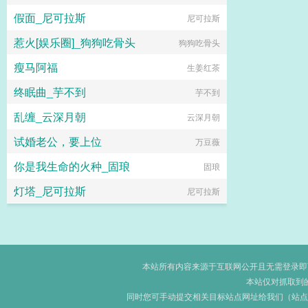
假面_尼可拉斯
尼可拉斯
惹火[娱乐圈]_狗狗吃骨头
狗狗吃骨头
瘦马阿福
生姜红茶
终眠曲_芋不到
芋不到
乱缠_云深月朝
云深月朝
试婚老公，要上位
万豆薇
你是我生命的火种_固琅
固琅
灯塔_尼可拉斯
尼可拉斯
本站所有内容来源于互联网公开且无需登录即可获
本站仅对抓取到
同时您可手动提交相关目标站点网址给我们（站点