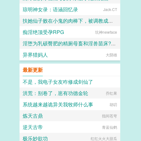
琼明神女录：语涵回忆录
Jack·CT
kkkcccc
扶她仙子败在小鬼的肉棒下，被调教成专属rbq
痴淫绝顶受孕RPG
坑神newface
ke
淫堕为乳硕臀肥的精厕母畜和淫兽苗床??林美艳和林美月的淫艳沦落肉奴秀
异界猎妈人
梦雨南兮
大阴雄
最新更新
不是，我电子女友咋修成剑仙了
洪荒：别卷了，崽有功德金轮
宇宙无敌暴龙烧鹅
乔红果
系统越来越诡异关我牧师什么事
胡叨
炼天古鼎
指间苍穹
逆天古帝
青蓝仙鹤
极乐妙欲功
红红火火大甜瓜