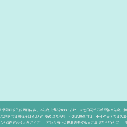
即可获取的网页内容，本站爬虫遵循robots协议，若您的网站不希望被本站爬虫抓取，可
抓取到的内容由程序自动进行排版处理再展现，不涉及更改内容，不针对任何内容表述
（站点内容必须允许游客访问，本站爬虫不会抓取需要登录后才展现内容的站点），