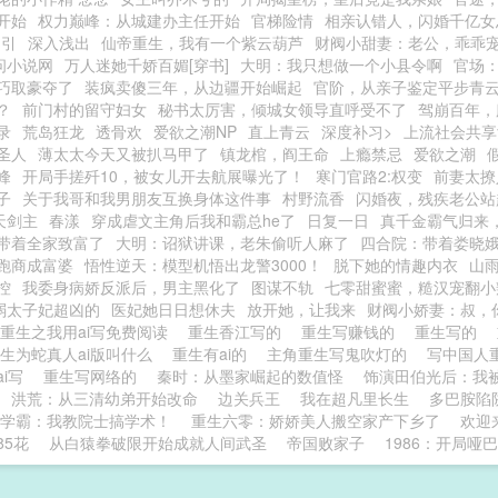
开始
权力巅峰：从城建办主任开始
官梯险情
相亲认错人，闪婚千亿女
勾引
深入浅出
仙帝重生，我有一个紫云葫芦
财阀小甜妻：老公，乖乖
问小说网
万人迷她千娇百媚[穿书]
大明：我只想做一个小县令啊
官场
巧取豪夺了
装疯卖傻三年，从边疆开始崛起
官阶，从亲子鉴定平步青
？
前门村的留守妇女
秘书太厉害，倾城女领导直呼受不了
驾崩百年，
录
荒岛狂龙
透骨欢
爱欲之潮NP
直上青云
深度补习>
上流社会共享
圣人
薄太太今天又被扒马甲了
镇龙棺，阎王命
上瘾禁忌
爱欲之潮
峰
开局手搓歼10，被女儿开去航展曝光了！
寒门官路2:权变
前妻太撩
子
关于我哥和我男朋友互换身体这件事
村野流香
闪婚夜，残疾老公站
天剑主
春漾
穿成虐文主角后我和霸总he了
日复一日
真千金霸气归来
带着全家致富了
大明：诏狱讲课，老朱偷听人麻了
四合院：带着娄晓
跑商成富婆
悟性逆天：模型机悟出龙警3000！
脱下她的情趣内衣
山
控
我委身病娇反派后，男主黑化了
图谋不轨
七零甜蜜蜜，糙汉宠翻小
弱太子妃超凶的
医妃她日日想休夫
放开她，让我来
财阀小娇妻：叔，
重生之我用ai写免费阅读
重生香江写的
重生写赚钱的
重生写的
生为蛇真人ai版叫什么
重生有ai的
主角重生写鬼吹灯的
写中国人
ai写
重生写网络的
秦时：从墨家崛起的数值怪
饰演田伯光后：我
洪荒：从三清幼弟开始改命
边关兵王
我在超凡里长生
多巴胺陷
学霸：我教院士搞学术！
重生六零：娇娇美人搬空家产下乡了
欢迎
85花
从白猿拳破限开始成就人间武圣
帝国败家子
1986：开局哑