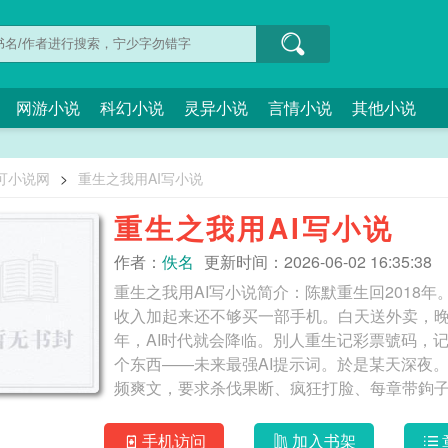
网游小说
科幻小说
灵异小说
言情小说
其他小说
可小说网
>
重生之我用AI写小说
重生之我用AI写小说
作者：
佚名
更新时间：2026-06-02 16:35:38
重生之我用AI写小说简介：陈默重生回2018
收入加起来还不够买一部手机。白天送外卖，
年，AI时代就会降临。別人重生记彩票號码，
个东西——未来最强AI提示词。於是某天深夜
手机访问
加入书架