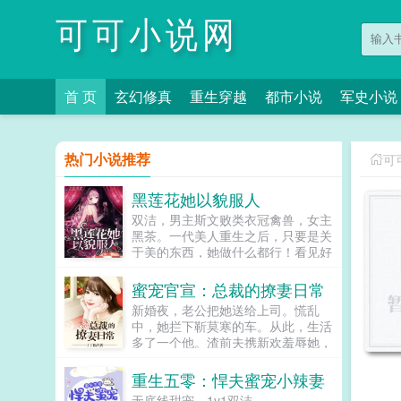
可可小说网
首 页
玄幻修真
重生穿越
都市小说
军史小说
热门小说推荐
可
黑莲花她以貌服人
双洁，男主斯文败类衣冠禽兽，女主
黑茶。一代美人重生之后，只要是关
于美的东西，她做什么都行！看见好
看的就把持不住，以至于陈枭每天都
担惊受怕自己地位不保。阿姒，难道
蜜宠官宣：总裁的撩妻日常
我的颜值还不够完美吗？褒姒，主要
新婚夜，老公把她送给上司。慌乱
是你只能看不能吃！陈枭嘴角微微上
中，她拦下靳莫寒的车。从此，生活
扬，要是让你吃到手了，这地位不保
多了一个他。渣前夫携新欢羞辱她，
的更快。＃陈枭每天都在怕地位不保
他挺身而出。恶婆婆讹诈上门，他霸
＃娘娘今天又控制不住自己...
气出头。白莲花冷嘲热讽，他无条件
重生五零：悍夫蜜宠小辣妻
护短。醉酒后，她抱着他哭爸，你都
无底线甜宠，1v1双洁