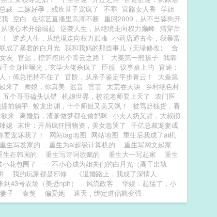
总裁
二嫁好孕，残疾世子宠疯了
不乖
官路女人香
学姐
宠我
空白
在综艺直播里高潮不断
重回2009，从不当舔狗开
：从读心术开始崛起
逆袭人生，从绝境走向权力巅峰
清穿后
云！
逆袭人生，从绝境走向权力巅峰
小药店通古今，我暴富
朕成了暴君的白月光
我和我妈的那些事儿（无绿修改）
合
女友
官运，挖笋挖出个青云之路！
大秦第一熊孩子
我靠
假千金身世曝光，玄学大佬杀疯了
臣服
议事桌上的
官途：
人：傅总把持不住了
官阶，从亲子鉴定平步青云！
大秦第
起来了
师娘，你真美
迟音
官妻
太荒吞天诀
乡村绝色村
，五个哥哥磕头认错
机娘世界，校花老师要上天了
农门医
娥提前躺平
蛟龙出渊，十个师姐又美又飒！
被骂赔钱货，看
雨欲来
离婚后，渣爹做梦都在偷妈咪
小夫人奶又甜，大叔彻
辣媳
末世：开局疯狂囤物资，美女急哭了
千亿总裁宠妻成
你要宠坏我了！
网站tag地图
网站地图
重生后我成了ai机
重生写发家的
重生为ai超级计算机的
重生写网文起家
重生在韩国的
重生写诗词歌赋的
重生大一写起家
重生
被小花包围了
一不小心成为姐夫们的白月光（高干出轨
阱
我的玩家都是邪修
《退婚路上，我成了深情人
来到43号农场（美恐nph）
风流政客
华娱：起猛了，小
巴妻子
秦獒
偏爱她
遮天，绑定道侣就变强