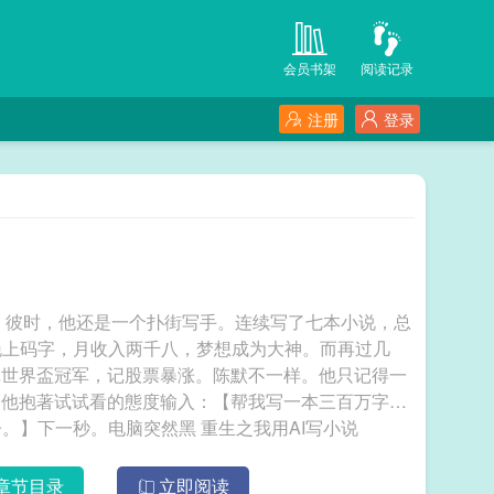
会员书架
阅读记录
注册
登录
年。彼时，他还是一个扑街写手。连续写了七本小说，总
晚上码字，月收入两千八，梦想成为大神。而再过几
记世界盃冠军，记股票暴涨。陈默不一样。他只记得一
。他抱著试试看的態度输入：【帮我写一本三百万字男
频爽文，要求杀伐果断、疯狂打脸、每章带鉤子。】下一秒。电脑突然黑 重生之我用AI写小说
章节目录
立即阅读