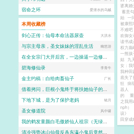
婆离婚
宿命之环
爱潜水的乌贼
蓄意
始
一
本周收藏榜
被康熙
不难吧
剑心正传：仙母本命法器尿壶
欢御女
大洪水
读书成
与宗主母亲，圣女妹妹的淫乱生活
幽悠游
权力巅
一熊孩
在全女宗门大开后宫，一边操逼一边修仙吧
姑
九
女：我
碧海修仙录
水吱吱
李青牛
我种田
底失了
金主约稿：白给肉畜仙子
厂长
狂
病
借着拷问，巨根小鬼终于将扶她仙子的身心全部征服
器人
的
重
下地下城，是为了保护老妈
铭月
ke
之我用
nph）
圣女修道院
风中啸
设》
田穿成
我的鹤发童颜白毛傲娇仙人祖宗（无绿版）
清冷强势冰山仙母反杀东瀛小鬼后竟然要用窑姐都甘拜下风的潮喷白丝足穴来惩戒我？（无绿改）
ihh