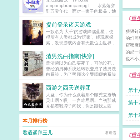
不关心我靳总脸一黑爸？她委屈地缩
ampampbrampampgt 水落落穿
在他怀里妈，别丢下我一个人。又当
到五零年代，面对一家子的极品，她
爸又当妈的靳总怜惜一吻我再也不会
干脆利索的嫁人跑路，与其熬干自己
《重
让你一个人。...
奉献全家，她选择独自美丽。
提前登录诸天游戏
ampampbrampampgt 洛水寒一
狠狠钉
一款名为‘大千’的游戏降临蓝星，使
辈子孤傲却被一个小媳妇给打破，她
得所有人类都成为‘玩家’。经玩家探
的灯照
每天都要亲亲抱抱举高...
索，发现游戏内含有无数位面世界，
密密麻
里面神魔强者如云，并且所有世界都
的那一
是真实存在张封，本来是游戏中的普
渣男洗白指南[快穿]
也不小
通一员，和所有玩家一样游历大千
萧清荣以为自己要死了，可他没死，
世...
曾经的男神系统还转职变成了渣男洗
《重
白系统，为了照顾这个哭唧唧的系统
618，萧清荣再次走上了打脸之路第
一个世界拿了岳母五百万的凤凰男？
西游之西天送葬团
第十
那我就还给岳母五个亿！第二个世界
大圣，你为什么跟着那个贼秃去抢劫
跟影后隐婚曝光的小鲜肉？那我退出
灵山啊？哎，一言难尽啊。当初那贼
坑
第十
娱乐圈好了。第三个世界九零年代被
秃掐着我脖子问我，你是跟我去西
瞧不起的入赘男？那我就变成全国首
天，还是我送你上西天天蓬元帅，你
富给你看！第四个世界白富美的替身
第十
呢？他说西...
男友？那我当然要拿钱走人了！绝对
本月排行榜
不纠缠第五个世界女明星的私生饭？
天室
那我必须要把她捧上天啊！后续待
君逍遥拜玉儿
君逍遥
《重
定，希望大家喜欢同系列男主快穿文