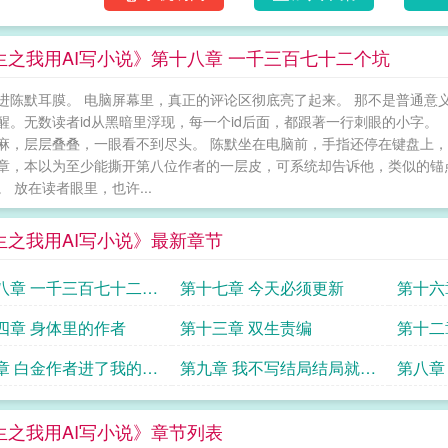
生之我用AI写小说》第十八章 一千三百七十二个坑
进陈默耳膜。 电脑屏幕里，真正的评论区彻底亮了起来。 那不是普通意
醒。无数读者id从黑暗里浮现，每一个id后面，都跟著一行刺眼的小字。 
麻，层层叠叠，一眼看不到尽头。 陈默坐在电脑前，手指还停在键盘上，
章，本以为至少能撕开第八位作者的一层皮，可系统却告诉他，类似的锚点
。 放在读者眼里，也许...
生之我用AI写小说》最新章节
八章 一千三百七十二个
第十七章 今天必须更新
第十六
四章 身体里的作者
第十三章 双生责编
第十二
章 白金作者进了我的聊
第九章 我不写结局结局就来
第八章
写我
生之我用AI写小说》章节列表