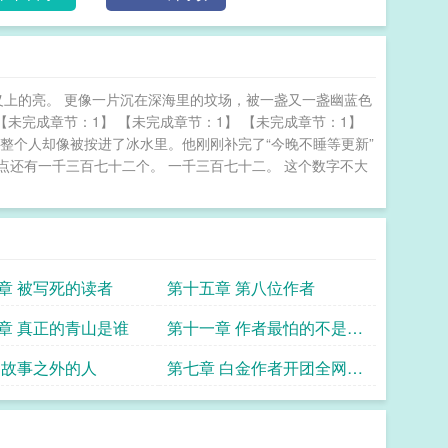
义上的亮。 更像一片沉在深海里的坟场，被一盏又一盏幽蓝色
【未完成章节：1】 【未完成章节：1】 【未完成章节：1】
整个人却像被按进了冰水里。他刚刚补完了“今晚不睡等更新”
还有一千三百七十二个。 一千三百七十二。 这个数字不大
章 被写死的读者
第十五章 第八位作者
章 真正的青山是谁
第十一章 作者最怕的不是扑
街
 故事之外的人
第七章 白金作者开团全网给
我送流量