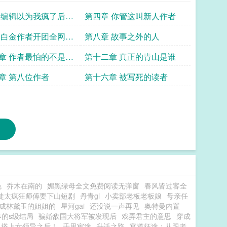
 编辑以为我疯了后台
第四章 你管这叫新人作者
 白金作者开团全网给
第八章 故事之外的人
量
章 作者最怕的不是扑
第十二章 真正的青山是谁
章 第八位作者
第十六章 被写死的读者
色
乔木在南的
媚黑绿母全文免费阅读无弹窗
春风皆过客全
徒太疯狂师傅要下山短剧
丹青gl
小卖部老板老板娘
母亲任
成林黛玉的姐姐的
星河gai
还没说一声再见
奥特曼内置
养的s级结局
骗婚敌国大将军被发现后
戏弄君主的意思
穿成
，搭上女领导之后！
千里宦途
升迁之路
官道征途：从跟老