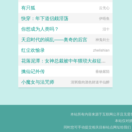
有只狐
云无心
快穿：年下道侣颇淫荡
伊唔鱼
你想成为人类吗？
汨十
天启时代的祸乱——奥奇的后宫
神鬼剑士
红尘欢愉录
zhelishian
花落泥潭：女神总裁被中年猥琐大叔征服沦为母狗孕妻
擒仙记外传
垂杨紫陌
暖海
小魔女与法咒师
清粥瘦肉酒色财迷半仙醉
本站所有内容来源于互联网公开且无需登录
本站仅对
同时您可手动提交相关目标站点网址给我们