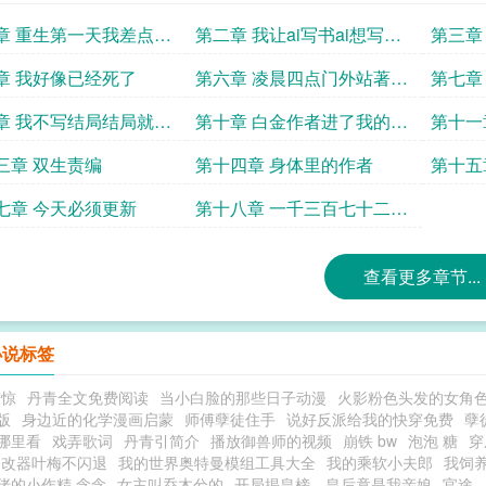
章 重生第一天我差点饿
第二章 我让ai写书ai想写死
第三章
我
却炸了
章 我好像已经死了
第六章 凌晨四点门外站著另
第七章
一个我
我送流
章 我不写结局结局就来
第十章 白金作者进了我的聊
第十一
天室
街
三章 双生责编
第十四章 身体里的作者
第十五
七章 今天必须更新
第十八章 一千三百七十二个
坑
查看更多章节...
小说标签
震惊
丹青全文免费阅读
当小白脸的那些日子动漫
火影粉色头发的女角
版
身边近的化学漫画启蒙
师傅孽徒住手
说好反派给我的快穿免费
孽
哪里看
戏弄歌词
丹青引简介
播放御兽师的视频
崩铁 bw
泡泡 糖
穿
修改器叶梅不闪退
我的世界奥特曼模组工具大全
我的乘软小夫郎
我饲
佬的小作精 念念
女主叫乔木兮的
开局揭皇榜，皇后竟是我亲娘
官途