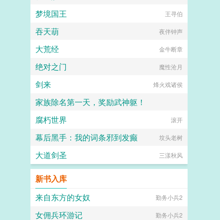
梦境国王
王寻伯
吞天葫
夜伴钟声
大荒经
金牛断章
绝对之门
魔性沧月
剑来
烽火戏诸侯
家族除名第一天，奖励武神躯！
腐朽世界
他们都叫我亚瑟王
滚开
幕后黑手：我的词条邪到发癫
坟头老树
大道剑圣
三漾秋风
新书入库
来自东方的女奴
勤务小兵2
女佣兵环游记
勤务小兵2