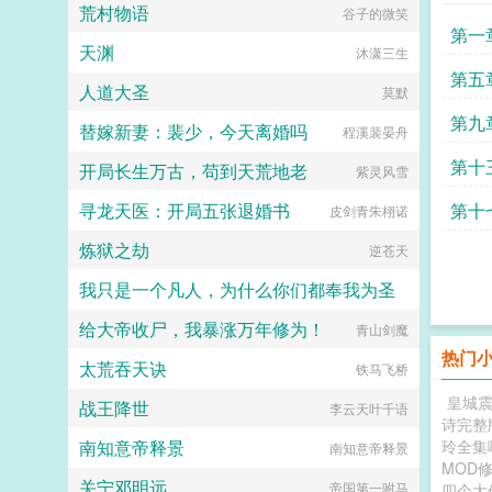
极品男神快穿超级男神快穿暴躁男神
荒村物语
谷子的微笑
快穿已经完结，大家可以去看看...
第一
天渊
沐潇三生
死
第五
人道大圣
莫默
第九
替嫁新妻：裴少，今天离婚吗
程溪裴晏舟
写我
第十
开局长生万古，苟到天荒地老
紫灵风雪
寻龙天医：开局五张退婚书
第十
皮剑青朱栩诺
炼狱之劫
逆苍天
我只是一个凡人，为什么你们都奉我为圣
给大帝收尸，我暴涨万年修为！
金属寒霜
青山剑魔
热门
太荒吞天诀
铁马飞桥
皇城
战王降世
李云天叶千语
诗完整
南知意帝释景
玲全集
南知意帝释景
MOD
关宁邓明远
帝国第一驸马
四个大