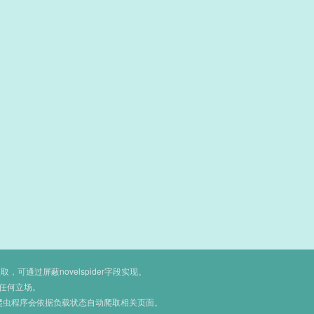
通过屏蔽novelspider字段实现。
任何立场。
爬虫程序会依据负载状态自动爬取相关页面。