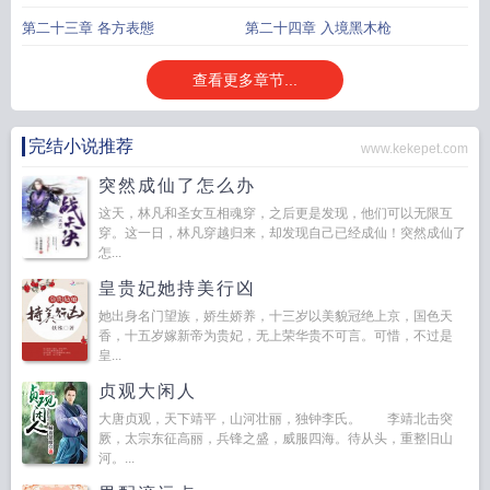
第二十三章 各方表態
第二十四章 入境黑木枪
查看更多章节...
完结小说推荐
www.kekepet.com
突然成仙了怎么办
这天，林凡和圣女互相魂穿，之后更是发现，他们可以无限互
穿。这一日，林凡穿越归来，却发现自己已经成仙！突然成仙了
怎...
皇贵妃她持美行凶
她出身名门望族，娇生娇养，十三岁以美貌冠绝上京，国色天
香，十五岁嫁新帝为贵妃，无上荣华贵不可言。可惜，不过是
皇...
贞观大闲人
大唐贞观，天下靖平，山河壮丽，独钟李氏。 李靖北击突
厥，太宗东征高丽，兵锋之盛，威服四海。待从头，重整旧山
河。...