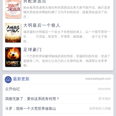
男配滚远点
她会被系统逮着去做任务的原因说出来大家可能不信。她只是多
嘴对系统快穿网剧吐槽了几句不好听的话，接着系统放话了你
厉...
大明最后一个狠人
魂穿越到大明最后一个皇太子朱慈烺的身上，以一个狠字贯穿一
生。 灭流寇，斩贪官，开海禁，扬国威。 这个太子很
凶...
足球豪门
一个巴西世界杯赌球输钱的屌丝球迷，穿越回到四年前，变成了
超级富二代。他决心让自己的人生彪悍起来。他渴望让全世界
都...
最新更新
www.kekepet.com
云升仙记
sbanjvko
我都无敌了，要你这系统有何用？
星河满目
斗罗：我有一个大荒世界做靠山
深潭里的小泥鳅