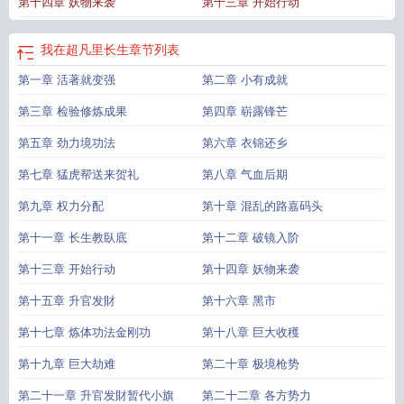
第十四章 妖物来袭
第十三章 开始行动
我在超凡里长生
章节列表
第一章 活著就变强
第二章 小有成就
第三章 检验修炼成果
第四章 崭露锋芒
第五章 劲力境功法
第六章 衣锦还乡
第七章 猛虎帮送来贺礼
第八章 气血后期
第九章 权力分配
第十章 混乱的路嘉码头
第十一章 长生教臥底
第十二章 破镜入阶
第十三章 开始行动
第十四章 妖物来袭
第十五章 升官发財
第十六章 黑市
第十七章 炼体功法金刚功
第十八章 巨大收穫
第十九章 巨大劫难
第二十章 极境枪势
第二十一章 升官发財暂代小旗
第二十二章 各方势力