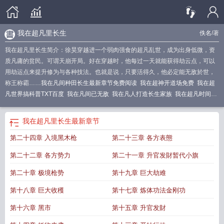
我在超凡里长生
佚名
/著
我在超凡里长生简介：徐昊穿越进一个弱肉强食的超凡乱世，成为出身低微，资
质凡庸的贫民。可谓天崩开局。好在穿越时，他每过一天就能获得劫云点，可以
用劫运点来提升修为与各种技法。也就是说，只要活得久，他必定能无敌於世，
称王称霸……
我在凡间种田长生最新章节免费阅读
我在超神开道场免费
我在超
凡世界搞科普TXT百度
我在凡间已无敌
我在凡人打造长生家族
我在超凡时间火
炮洗地
我在超神飞斧笔趣阁
我在凡间种田长生免费阅读
我在超神修仙
长生我
在凡间娶妻修仙
我在超神
我在超神开道场笔趣阁
超凡长生
在超凡港
我在超凡里长生
最新章节
第二十四章 入境黑木枪
第二十三章 各方表態
第二十二章 各方势力
第二十一章 升官发財暂代小旗
第二十章 极境枪势
第十九章 巨大劫难
第十八章 巨大收穫
第十七章 炼体功法金刚功
第十六章 黑市
第十五章 升官发財