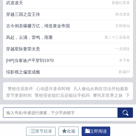
武道凌天
新版红双喜
穿越三国之蛮王传
静水游龙
古今倒卖爆赚万亿，缔造黄金帝国
文韬老仙
风起，云涌，雷鸣，雨重
第二十三朵落花
穿越星际妻荣夫贵
一见我珍
[HP]当泰迪卢平穿到1970
木子鱼
综影视之偏宠成瘾
君涵07
警校住宿条件
心动是许多你时栩
凡人修仙从狗在功法开始最新
章节更新时间
警校宿舍熄灯后还能玩手机吗
摩托车世界之旅
下
雨停电了怎么办
七宗罪免费测试
如果下雨停电了怎么办
拿下姐
姐处女的
都市 传人有哪些叫什么
在灵异世界里生崽崽
重生后
疯批公主撩翻腹黑首辅
凡人修仙苟道流修仙的
苟道长生从阵法
开始修仙
摩托车奇幻之旅
十万八千梦原唱
心动多一点
凡人修
仙自带空间的
娇花全集免费阅读
下大雨停电
边关兵王
偏爱
章节目录
收藏
立即阅读
她
帝国败家子
《退婚路上，我成了深情人设》
刃？刀剑心理客