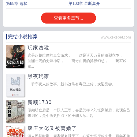
第99章 选择
第100章 果断离开
查看更多章节...
完结小说推荐
www.kekepet.com
玩家凶猛
这是超越维度的真实游戏， 这是诸天万界的激烈竞争，
波澜壮阔的史诗神话， 离奇曲折的异界幻想， 玩家凶
猛...
黑夜玩家
一群守夜人的故事。新书这号有毒已上传，欢迎品尝。...
新顺1730
假如明亡后是一个汉人王朝，会是怎样？刘钰穿越后，发现自己
来到的，是个历史拐点下的王朝大顺。起...
康庄大佬又被离婚了
清末民初时期，康家蜡名满天下，在繁华富庶的京北，百年不倒