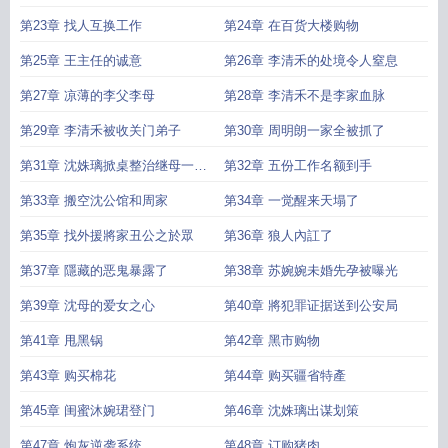
第23章 找人互换工作
第24章 在百货大楼购物
第25章 王主任的诚意
第26章 李清禾的处境令人窒息
第27章 凉薄的李父李母
第28章 李清禾不是李家血脉
第29章 李清禾被收关门弟子
第30章 周明朗一家全被抓了
第31章 沈姝璃掀桌整治继母一家
第32章 五份工作名额到手
人
第33章 搬空沈公馆和周家
第34章 一觉醒来天塌了
第35章 找外援將家丑公之於眾
第36章 狼人內訌了
第37章 隱藏的恶鬼暴露了
第38章 苏婉婉未婚先孕被曝光
第39章 沈母的爱女之心
第40章 將犯罪证据送到公安局
第41章 甩黑锅
第42章 黑市购物
第43章 购买棉花
第44章 购买疆省特產
第45章 闺蜜沐婉珺登门
第46章 沈姝璃出谋划策
第47章 炮灰逆袭系统
第48章 订购猪肉