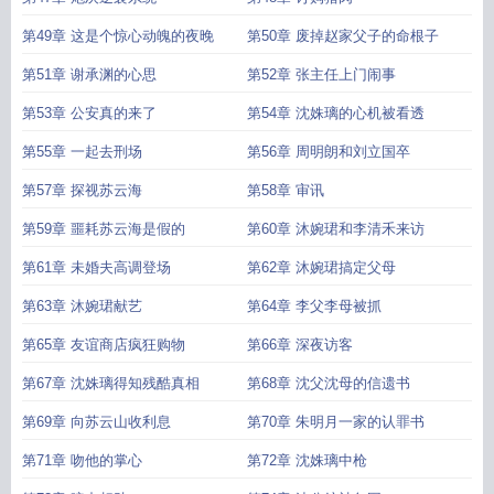
第49章 这是个惊心动魄的夜晚
第50章 废掉赵家父子的命根子
第51章 谢承渊的心思
第52章 张主任上门闹事
第53章 公安真的来了
第54章 沈姝璃的心机被看透
第55章 一起去刑场
第56章 周明朗和刘立国卒
第57章 探视苏云海
第58章 审讯
第59章 噩耗苏云海是假的
第60章 沐婉珺和李清禾来访
第61章 未婚夫高调登场
第62章 沐婉珺搞定父母
第63章 沐婉珺献艺
第64章 李父李母被抓
第65章 友谊商店疯狂购物
第66章 深夜访客
第67章 沈姝璃得知残酷真相
第68章 沈父沈母的信遗书
第69章 向苏云山收利息
第70章 朱明月一家的认罪书
第71章 吻他的掌心
第72章 沈姝璃中枪