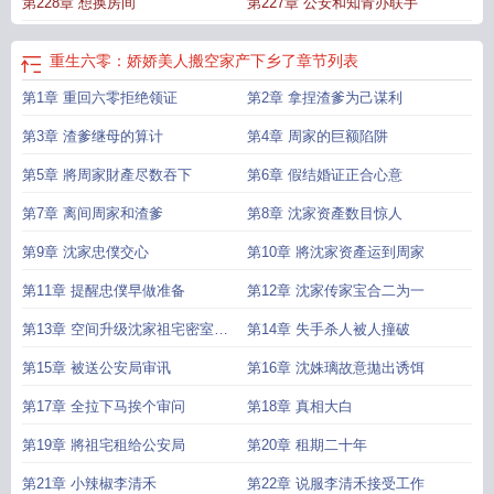
第228章 想换房间
第227章 公安和知青办联手
重生六零：娇娇美人搬空家产下乡了
章节列表
第1章 重回六零拒绝领证
第2章 拿捏渣爹为己谋利
第3章 渣爹继母的算计
第4章 周家的巨额陷阱
第5章 將周家財產尽数吞下
第6章 假结婚证正合心意
第7章 离间周家和渣爹
第8章 沈家资產数目惊人
第9章 沈家忠僕交心
第10章 將沈家资產运到周家
第11章 提醒忠僕早做准备
第12章 沈家传家宝合二为一
第13章 空间升级沈家祖宅密室惊
第14章 失手杀人被人撞破
魂
第15章 被送公安局审讯
第16章 沈姝璃故意拋出诱饵
第17章 全拉下马挨个审问
第18章 真相大白
第19章 將祖宅租给公安局
第20章 租期二十年
第21章 小辣椒李清禾
第22章 说服李清禾接受工作