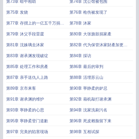
第73章 暗中相助
第74章 沈公馆被包围
第75章 发烧
第76章 枪伤被发现了
第77章 存摺上的一亿五千万捐给
第78章 沐家
国家
第79章 沐父手段雷霆
第80章 大张旗鼓捐家產
第81章 沈姝璃去沐家
第82章 代为保管沐家財產加更一
章
第83章 谢承渊发现破绽
第84章 採访
第85章 处理工作和房產
第86章 最后的审判
第87章 亲手送仇人上路
第88章 活埋苏云山
第89章 京市来客
第90章 寧静柔的妒忌
第91章 谢承渊的维护
第92章 藉机敲打谢承渊
第93章 寧静柔的心思
第94章 沈家洗刷污名
第95章 寧静柔登门道歉
第96章 死皮赖脸留下来
第97章 完美的陷害现场
第98章 互相试探