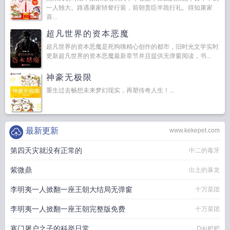
一人独大。路遇康家轿辇行装，前朝贵臣半跪行礼。得知康家
喜...
超凡世界的资本恶魔
超凡世界的资本恶魔是死狗咦精心创作的都市，旧时光文学实时
更新超凡世界的资本恶魔最新章节并且提供无弹窗阅读，书...
神豪无极限
重生过去畅想未来梦幻现实，再塑传奇人生！...
最新更新
www.kekepet.com
第四天灾就没有正常的
中二的毒牙
紫微鼎
出土的暴龙
李明夷一人掀翻一座王朝大结局无弹窗
十万菜团
李明夷一人掀翻一座王朝完整版免费
十万菜团
寒门屠户之子的科举日常
Diki粑粑