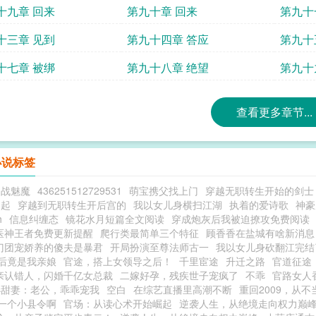
十九章 回来
第九十章 回来
第九十
十三章 见到
第九十四章 答应
第九十
十七章 被绑
第九十八章 绝望
第九十
查看更多章节...
小说标签
回战魅魔
436251512729531
萌宝携父找上门
穿越无职转生开始的剑士
崛起
穿越到无职转生开后宫的
我以女儿身横扫江湖
执着的爱诗歌
神豪
h
信息纠缠态
镜花水月短篇全文阅读
穿成炮灰后我被迫撩攻免费阅读
医神王者免费更新提醒
爬行类最简单三个特征
顾香香在盐城有啥新消息
门团宠娇养的傻夫是暴君
开局扮演至尊法师古一
我以女儿身砍翻江完结
后竟是我亲娘
官途，搭上女领导之后！
千里宦途
升迁之路
官道征途
亲认错人，闪婚千亿女总裁
二嫁好孕，残疾世子宠疯了
不乖
官路女人
小甜妻：老公，乖乖宠我
空白
在综艺直播里高潮不断
重回2009，从
一个小县令啊
官场：从读心术开始崛起
逆袭人生，从绝境走向权力巅