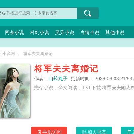
网游小说
科幻小说
灵异小说
言情小说
其他小说
可小说网
>
将军夫夫离婚记
将军夫夫离婚记
作者：
山药丸子
更新时间：2026-06-03 21:53:
完结小说，全文阅读，TXT下载 将军夫夫闹
手机访问
加入书架