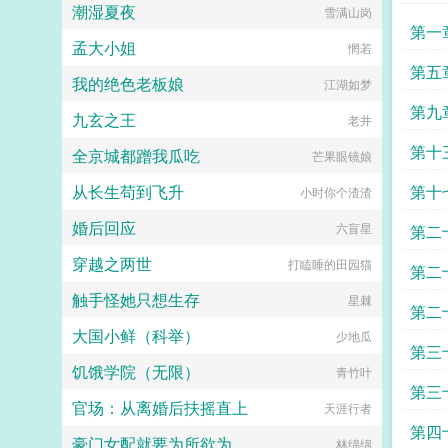
潮湿夏夜
雪满山岗
神，进可攻退可守，能输出能辅助江
第一
大神懵了我的青铜小徒弟呢？？？—
孟大小姐
惘若
场景二秦书在高端局狗粮吃多了，也
想找个厉害的野王甜蜜双排，于是便
第五
我的绝色老板娘
江湖如梦
开了个小号，结果还真的让她找到可
以个国服野王！可是某一天，这个天
第九
九玄之王
老井
天带她躺赢的国服野王摇身一变，成
了她的前男友原本以为捡到了个宝藏
第十
全京城都蹭我瓜吃
芒果眼镜娘
师父，没想到是前男友，秦书整个人
都不好了！原本以为是青铜没想到是
从长生苟到飞升
第十
小时你个渣渣
个王者～本书又名大神是我前男友
（棠棠是个简介废，小可爱们看到简
婚后回应
六盲星
第二
介不喜欢先别着急走鸭，可以点开看
看正文～）...
穿越之两世
打瞌睡的田园猫
第二
触手怪她只想生存
星棘
第二
大国小鲜（科举）
少地瓜
第三
饥饿学院（无限）
青竹叶
第三
官场：从离婚后扶摇直上
天涯行者
第四
豪门女配就要为所欲为
林绵绵