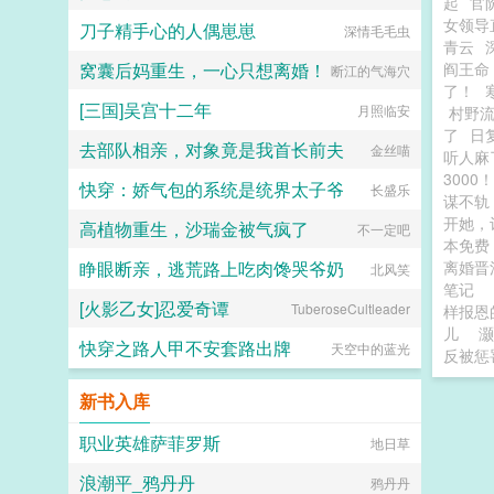
起
官
女领导
刀子精手心的人偶崽崽
深情毛毛虫
青云
窝囊后妈重生，一心只想离婚！
阎王命
断江的气海穴
了！
[三国]吴宫十二年
月照临安
村野
了
日
去部队相亲，对象竟是我首长前夫
金丝喵
听人麻
3000！
快穿：娇气包的系统是统界太子爷
长盛乐
谋不轨
开她，
高植物重生，沙瑞金被气疯了
不一定吧
本免
睁眼断亲，逃荒路上吃肉馋哭爷奶
离婚
北风笑
笔记
[火影乙女]忍爱奇谭
TuberoseCultleader
样报恩
儿
灏
快穿之路人甲不安套路出牌
天空中的蓝光
反被惩
新书入库
职业英雄萨菲罗斯
地日草
浪潮平_鸦丹丹
鸦丹丹