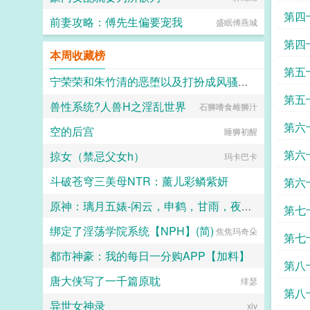
第四
前妻攻略：傅先生偏要宠我
盛眠傅燕城
第四
本周收藏榜
第五
宁荣荣和朱竹清的恶堕以及打扮成风骚兔女郎的千仞雪洞房
第五
兽性系统?人兽H之淫乱世界
石狮嗜食雌狮汁
龙静颜
第六
空的后宫
睡狮初醒
第六
掠女（禁忌父女h）
玛卡巴卡
斗破苍穹三美母NTR：薰儿彩鳞紫妍
第六
原神：璃月五婊-闲云，申鹤，甘雨，夜兰，凝光
大芋泥啵啵
第七
绑定了淫荡学院系统【NPH】(简)
焦焦玛奇朵
杜逸尘
第七
都市神豪：我的每日一分购APP【加料】
第八
唐大侠写了一千篇原耽
都市一分购
绯瑟
第八
异世女神录
xiv