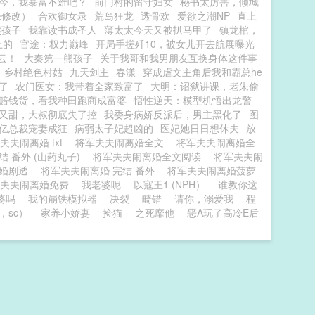
今，我暴富不难吧？
前门村的留守妇女
秘书太厉害，倾城
绿修改）
合欢御女录
荒岛狂龙
透骨欢
爱欲之潮NP
直上
熊孩子
我靠读书成圣人
薄太太今天又被扒马甲了
镇龙棺，
上的
官途：权力巅峰
开局手搓歼10，被女儿开去航展曝光
云！
大秦第一熊孩子
关于我哥和我男朋友互换身体这件事
乡村绝色村姑
九天剑主
春漾
穿成虐文主角后我和霸总he
了
农门医女：我带着全家致富了
大明：诏狱讲课，老朱偷
赔钱货，看我种田跑商成富婆
悟性逆天：模型机悟出龙警
又甜，大叔彻底失了控
我委身病娇反派后，男主黑化了
图
亿总裁宠妻成狂
病弱太子妃超凶的
医妃她日日想休夫
放
夫夫闹离婚 txt
将军夫夫闹离婚全文
将军夫夫闹离婚全
结 番外 (山药丸子)
将军夫夫闹离婚全文阅读
将军夫夫闹
离婚剧透
将军夫夫闹离婚 完结 番外
将军夫夫闹离婚菠萝
军夫夫闹离婚免费
我老婆呢
以寇王1 (NPH）
谁教你这
婆吗
我的崩铁模拟器
决裂
畸错
请你，溺爱我
程
，sc）
家养小娇妻
捡猫
之死靡他
恶A玩了高冷E后