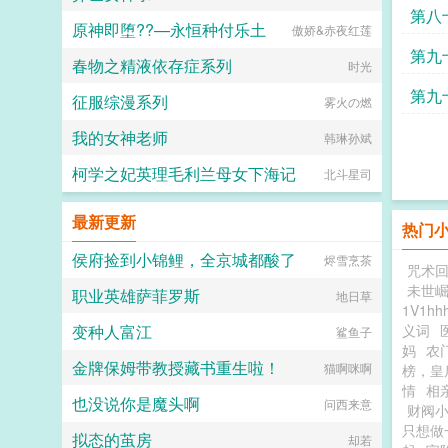
第八
原神即堕??—永恒种付乐土
傲娇&赤夜红莲
第九
春物之精液依存症系列
时光
第九
征服综漫系列
雾火の燃
我的女神老师
韩琳孙斌
柯学之妃英理毛利兰母女下海记
北斗星司
最新更新
热门
侯府捡到小锦鲤，全京城都酸了
烬雪烹茶
咒术
未世
职业英雄萨菲罗斯
地日草
1V1hh
变种人富江
义词
鲨鱼子
妈
农
金牌保姆带教授藏书重生啦！
猫啊咪啊
榜，皇
情
相
也没说你是魔头啊
问西来意
财阀
只想做
拟态的茧房
却若