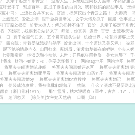
阶，从亲子鉴定平步青云！
逆袭人生，从绝境走向权力巅峰
小药店通古
直呼受不了
驾崩百年，朕成了暴君的白月光
我和我妈的那些事儿（无
深度补习>
上流社会共享女友
官运，挖笋挖出个青云之路！
大秦第一
上瘾禁忌
爱欲之潮
假千金身世曝光，玄学大佬杀疯了
臣服
议事桌
寒门官路2:权变
前妻太撩人：傅总把持不住了
官阶，从亲子鉴定平步青
流香
闪婚夜，残疾老公站起来了
师娘，你真美
迟音
官妻
太荒吞天诀
复一日
真千金霸气归来，五个哥哥磕头认错
机娘世界，校花老师要上天
了
四合院：带着娄晓娥提前躺平
蛟龙出渊，十个师姐又美又飒！
被骂
脱下她的情趣内衣
山雨欲来
离婚后，渣爹做梦都在偷妈咪
小夫人奶
七零甜蜜蜜，糙汉宠翻小辣媳
末世：开局疯狂囤物资，美女急哭了
千
让我来
财阀小娇妻：叔，你要宠坏我了！
网站tag地图
网站地图
将军
费
将军夫夫闹离婚笔趣阁
将军夫夫闹离婚评论区
将军夫夫闹离婚 完
晋江
将军夫夫闹离婚哪里看
将军夫夫闹离婚 山药丸子
将军夫夫闹
将军夫夫闹离婚by
将军夫夫闹离婚txt盘搜搜
将军夫夫离婚记
将
的
伪装成渣攻后，我被疯批们觊觎了
病院
什么？演戏不是要送老
颜春（豪门骨科1v1h）
那年雪后，枯木迎暖春（重生，古言，1v1，H
罚
忽明忽灭
[综英美]女主她天然萌
归顺（Ds）