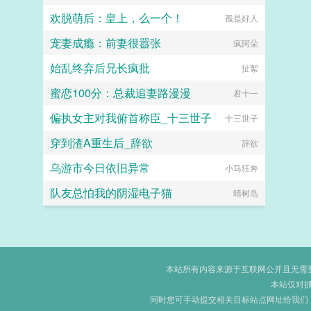
欢脱萌后：皇上，么一个！
孤是好人
宠妻成瘾：前妻很嚣张
疯阿朵
始乱终弃后兄长疯批
扯絮
蜜恋100分：总裁追妻路漫漫
君十一
偏执女主对我俯首称臣_十三世子
十三世子
穿到渣A重生后_辞欲
辞欲
乌游市今日依旧异常
小马狂奔
队友总怕我的阴湿电子猫
晴树岛
本站所有内容来源于互联网公开且无需登录
本站仅对
同时您可手动提交相关目标站点网址给我们