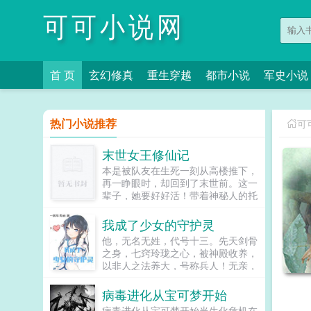
可可小说网
首 页
玄幻修真
重生穿越
都市小说
军史小说
热门小说推荐
可
末世女王修仙记
本是被队友在生死一刻从高楼推下，
再一睁眼时，却回到了末世前。这一
辈子，她要好好活！带着神秘人的托
付，叶瑶开始了打怪升级，称王称帝
的修仙之路。到底末世的真相是什
我成了少女的守护灵
么？她步步为营最后是否能过上想要
他，无名无姓，代号十三。先天剑骨
的生活，...
之身，七窍玲珑之心，被神殿收养，
以非人之法养大，号称兵人！无亲，
无友，无师长杀神，杀佛，杀阎王，
只是一尊没有任何感情的杀戮机器。
病毒进化从宝可梦开始
但有这么一天，一个祭坛出现在他面
病毒进化从宝可梦开始当生化危机在