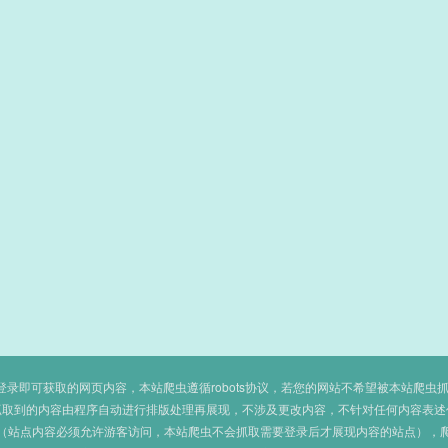
即可获取的网页内容，本站爬虫遵循robots协议，若您的网站不希望被本站爬虫抓取，可
抓取到的内容由程序自动进行排版处理再展现，不涉及更改内容，不针对任何内容表述
（站点内容必须允许游客访问，本站爬虫不会抓取需要登录后才展现内容的站点），