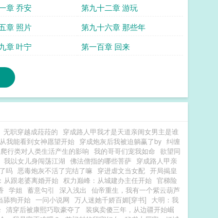
一章 乔安
第九十二章 游玩
五章 照片
第九十六章 那些年
九章 叶宁
第一百章 回来
无职穿越成菈菈的
穿成路人甲我才是天道亲闺女男主是谁
从我能看到女神愿望开始
穿成炮灰后我被迫躺赢了by
纠缠
爬行类对人类生活产生的影响
我的哥哥们宠我如命
欲望同
我以女儿身闯荡江湖
佛法僧指的哪些菩萨
穿成路人甲亲
了吗
恶毒炮灰不活了完结了嘛
穿进虐文当女配
开局揭皇
：从跟老婆离婚开始
权力巅峰：从城建办主任开始
官梯险
香
学姐
蓄意勾引
深入浅出
仙帝重生，我有一个紫云葫芦
不当舔狗开始
一问小说网
万人迷她千娇百媚[穿书]
大明：我
峰
清穿后被康熙巧取豪夺了
装疯卖傻三年，从边疆开始崛