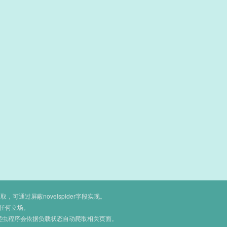
通过屏蔽novelspider字段实现。
任何立场。
爬虫程序会依据负载状态自动爬取相关页面。