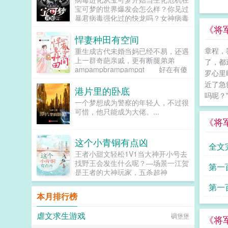
前他短暂的投影到另一个世界，召唤
宝可梦的世界爆发会怎么样？你见过
他的是一个蠢萌的小姑凉，自称来自
暴君病毒强化过的快龙吗？女神病毒
地球，穿越到了这个以守护灵为根本
和梦之精灵梦幻的基因结合会发生什
《将
的异界。哥哥，你别走！带带我嘛！
么？雪拉比穿越时空能拯救世界吗？
悍妻种田有空间
和我订立契约成为我的本命守护灵！
警告病毒进化系统已解锁并绑定，请
我可是有系统的人！系统可说了，只
章程，
重生成古代未婚当妈已经不易，还遇
立刻完成寄生...
要绑定成功，就有新手礼包。赐福守
上一群奇葩亲戚，更有断腿弟弟
了，都
护灵真实伤害天赋，无时空限制的真
ampampbrampampgt 好在有傻
罗心里
实伤害！在你原本的那个世界也有效
大个接盘侠出面，可是说好的憨厚老
近了急
哦！真实伤害懂不懂？无视防御！超
实笨屠户人设呢？
港片里的卧底
厉害的！她以为十三是因为赐福才答
吗呢？” 
ampampbrampampgt 为啥她想
一个梦想成为警察的年轻人，不过很
应的，其实他只不过是太无聊了而
当个农民，养猪养鸭不小心还养出一
可惜，他只能成为大佬。...
已。在这蠢萌灵师的影响下，他有了
个异姓王！
《将
名字，渐渐也从一尊冰冷杀戮机器变
ampampbrampampgt 换...
成了一个人神主十三，你干嘛！他不
答，只一剑斩出...
这个小青铜有点凶
全文
王者小甜文轻松1V1当大神开小号去
找野王会发生什么呢？—场景一江贺
第一
是王者的大神玩家，五杀超神
MVP…这些都是他在峡谷看腻了的
第一
风景。某天，他偶然在大厅上看到一
本月排行榜
个小青铜求带，见这个小青铜喊了大
半天都没人理她，于是他便决定大发
虐文求生游戏
碉堡堡
善心带一带这个小青铜。直到某一
《将
天，小青铜忽然摇身一变成了王者大