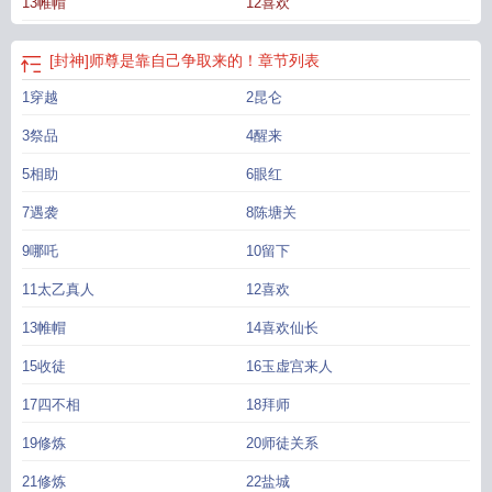
13帷帽
12喜欢
[封神]师尊是靠自己争取来的！
章节列表
1穿越
2昆仑
3祭品
4醒来
5相助
6眼红
7遇袭
8陈塘关
9哪吒
10留下
11太乙真人
12喜欢
13帷帽
14喜欢仙长
15收徒
16玉虚宫来人
17四不相
18拜师
19修炼
20师徒关系
21修炼
22盐城