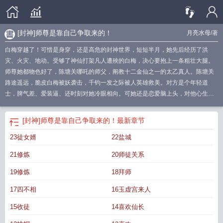
[封神]师尊是靠自己争取来的！
月亮水母
/著
白梅穿越了！可惜是身穿，还是高危的封神世界，短短半月，她先后经历了洪
灾、火灾、地动。受够了神仙打架凡人遭殃的白梅，决心要抱上一条粗壮大腿。
师尊她都物色好了，陈塘关哪吒的师父，阐教十二金仙之一的太乙真人。陈塘关
路途遥远，脆皮白梅被妖袭击，千钧一发之际被人英雄救美。对方是个年轻道
士，脾气差、爱装逼、还时刻对她冷眼相向。可她还是恋爱脑上头，对他心生好
感。还不等她“表白”，对方匆匆下线。白梅：“......”情场失意，事业得意，她不仅
成功拜师，师尊还是她梦中情师的师尊！大名鼎鼎的元始天尊！阅读提示：☆师
[封神]师尊是靠自己争取来的！
最新章节
徒恋，男强女弱，无脑甜文，不吃这口的勿入哦☆男主是各大洪荒文封神文里的
23徒女婿
22盐城
反派元始天尊，性格上面很不讨喜，包括不限于以大欺小、双标至极、性别与教
义歧视、记仇好面子等，后续性格也不改，看文默认能接受哦☆洪荒封神相融
21修炼
20师徒关系
合，非传统神话
师尊是师傅吗
师尊是师傅的什么人
师尊是谁?
师尊封神榜
师尊
的师傅是谁
师尊是什么神仙
19修炼
18拜师
17四不相
16玉虚宫来人
15收徒
14喜欢仙长