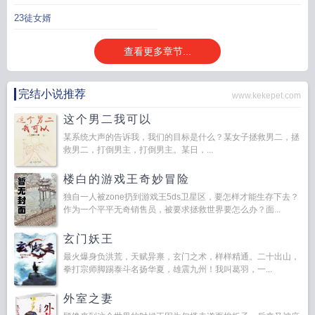
23徒女婿
查看更多章节...
完结小说推荐
www.kekepet.com
这个男二我可以
某系统大声的告诉我，我们的目标是什么？某女子拯救男二，拯
救男二，打倒男主，打倒男主。某日，...
楼白的游戏王奇妙冒险
独自一人被zone扔到游戏王5ds卫星区，要怎样才能生存下去？
作为一个平平无奇销售员，被要求拯救世界要怎么办？面...
玄门妖王
最火爆身负洪荒，天赋异禀，玄门之术，样样精通。二十出山，
拳打宗师脚踢泰斗名扬华夏，雄震九州！我叫葛羽，一...
外室之妻