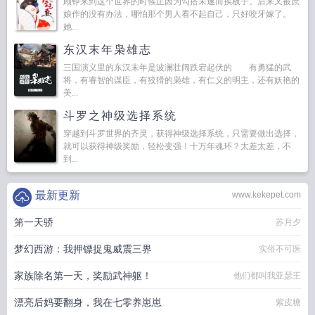
顾铮来到这个世界的时候正因为勾搭未遂而挨板子。后来又被庶
娘作的没有办法，哪怕那个男人看不起自己，只好咬牙嫁了。
她...
东汉末年枭雄志
三国演义里的东汉末年是波澜壮阔跌宕起伏的 有勇猛的武
将，有睿智的谋臣，有狡猾的枭雄，有仁义的明主，还有妖艳的
美...
斗罗之神级选择系统
穿越到斗罗世界的齐灵，获得神级选择系统，只需要做出选择，
就可以获得神级奖励，轻松变强！十万年魂环？太差太差，不
到...
最新更新
www.kekepet.com
第一天骄
苏月夕
梦幻西游：我押镖捉鬼威震三界
实俗不可医
家族除名第一天，奖励武神躯！
他们都叫我亚瑟王
漂亮后妈要翻身，我在七零养崽崽
紫皮糖