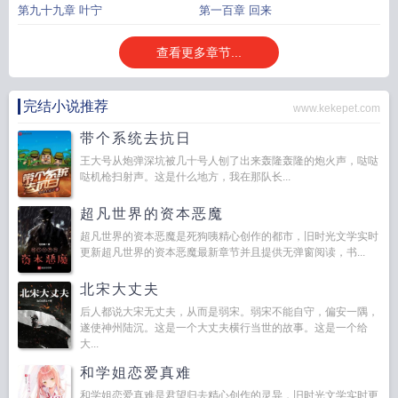
第九十九章 叶宁
第一百章 回来
查看更多章节...
完结小说推荐
www.kekepet.com
带个系统去抗日
王大号从炮弹深坑被几十号人刨了出来轰隆轰隆的炮火声，哒哒
哒机枪扫射声。这是什么地方，我在那队长...
超凡世界的资本恶魔
超凡世界的资本恶魔是死狗咦精心创作的都市，旧时光文学实时
更新超凡世界的资本恶魔最新章节并且提供无弹窗阅读，书...
北宋大丈夫
后人都说大宋无丈夫，从而是弱宋。弱宋不能自守，偏安一隅，
遂使神州陆沉。这是一个大丈夫横行当世的故事。这是一个给
大...
和学姐恋爱真难
和学姐恋爱真难是君望归去精心创作的灵异，旧时光文学实时更