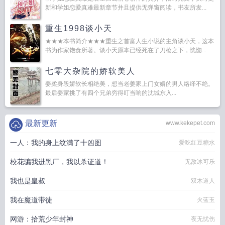
新和学姐恋爱真难最新章节并且提供无弹窗阅读，书友所发...
重生1998谈小天
★★★本书简介★★★重生之首富人生小说的主角谈小天，这本
书为作家饱食所著。谈小天原本已经死在了刀枪之下，恍惚...
七零大杂院的娇软美人
姜柔身段娇软长相绝美，想当老姜家上门女婿的男人络绎不绝。
最后姜家挑了有四个兄弟穷得叮当响的沈城东入...
最新更新
www.kekepet.com
一人：我的身上纹满了十凶图
爱吃红豆糖水
校花骗我进黑厂，我以杀证道！
无敌冰可乐
我也是皇叔
双木道人
我在魔道带徒
火蓝玉
网游：拾荒少年封神
夜无忧伤