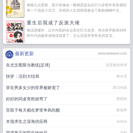
每晚九点更新，显示有修改一般都是捉虫自打六岁那年爸爸领回
来一个混血小宝贝，宋煜的人生就彻底被这个黏黏糊糊中文...
重生后我成了反派大佬
物流港爆炸，让许向阳的命运发生巨大改变。再次睁开眼来到特
殊年代由她变成他也就算了，怎么还是村里有名的盲流...
最新更新
www.kekepet.com
在尤文图斯当教练[足球]
克里斯的情书
快穿：活到大结局
林令滢
穿在男多女少的世界被娇宠了
西贝向阳
好好的同桌突然就弯了
墨西柯
宫双子每天都在梦里争风吃醋
夜瑜希
木筏求生之深海供应商
lesliya
穿成鬼王的双生妹妹后
见昀