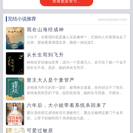
查看更多章节...
完结小说推荐
www.kekepet.com
我在山海经成神
小伙子，你看我到底是像人还是像神？，拦路的人对着楚谕走了
过来。楚谕看着缓缓走来，脑袋一抽说道S...
从长生苟到飞升
林南音穿进修仙世界，成为一个普通凡人。老天给了她一个金手
指长生不老。是的，她的寿命无穷尽...
督主大人是个妻管严
步桐身为帝王的第一谋臣，被尊称女诸葛，奈何却过不了情关，
落得兔死狗烹的下场，临死前发现，她的头号死敌，手握东...
六年后，大小姐带着系统杀回来了
重生系统萌宝虐渣林清月凄惨死亡，重生后被绑定豪门千金系
统。上辈子的她和四个弟弟犹如仇敌。...
可爱过敏原