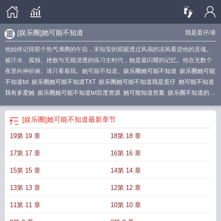
[娱乐圈]她可能不知道
我是蛋仔
/著
他始终记得那个热气沸腾的午后，宋知安的双眼透过风扇的凉风看进他的灵魂。
被汗水、孤独、挫败与无视浸透的练习生时代，她是最闪耀的记忆。他在无数个
夜里向神祈祷。请只看着我。她可能不知道。
娱乐圈她可能不知道
娱乐圈她可能
不知道txt
娱乐圈她可能不知道TXT
娱乐圈她可能不知道我是蛋仔
她可能不知道
我有多爱她
娱乐圈她可能不知道txt百度资源
她可能知道答案
娱乐圈不知道的秘
密
[娱乐圈]她可能不知道
最新章节
19第 19 章
18第 18 章
17第 17 章
16第 16 章
15第 15 章
14第 14 章
13第 13 章
12第 12 章
11第 11 章
10第 10 章