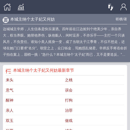
本城主纳个太子妃又何妨
听棋
/著
边城城主辛师，人生信条是快乐潇洒。四年前在江边捡到个绝美少年，亲自养
大，权当养眼。她替他养伤，纵他黏人，闲时逗弄，不亦乐乎——主打一个只谈
风月，不负责任。谁知小美人摇身一变，成了当朝太子江季青，不仅不想走，还
堵在她门口要求“名分”。朝堂之上，众口铄金，骂她惑乱储君。辛师反手将诰命折
子拍在案上，眉梢一挑：“急什么？本城主纳个‘太子妃’而已，又不是要造反。”一
场风月游戏而已。她只当是南柯一梦，梦醒便两不相干。直到北狄铁蹄压境，她
死守孤城，浴血奋战，在城墙将破、力竭倒下的前一瞬——她看见年轻的新帝御
本城主纳个太子妃又何妨
最新章节
驾亲征，踏破硝烟与天光，于万军之中，向她策马而来。
来头
之桃
意气
误会
醒神
打狗
亲人
治罪
双玉
做戏