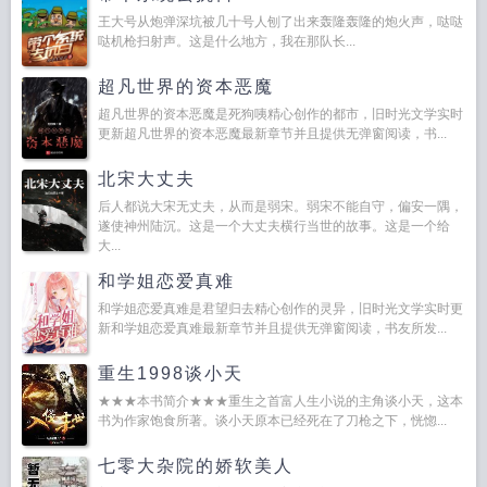
王大号从炮弹深坑被几十号人刨了出来轰隆轰隆的炮火声，哒哒
哒机枪扫射声。这是什么地方，我在那队长...
超凡世界的资本恶魔
超凡世界的资本恶魔是死狗咦精心创作的都市，旧时光文学实时
更新超凡世界的资本恶魔最新章节并且提供无弹窗阅读，书...
北宋大丈夫
后人都说大宋无丈夫，从而是弱宋。弱宋不能自守，偏安一隅，
遂使神州陆沉。这是一个大丈夫横行当世的故事。这是一个给
大...
和学姐恋爱真难
和学姐恋爱真难是君望归去精心创作的灵异，旧时光文学实时更
新和学姐恋爱真难最新章节并且提供无弹窗阅读，书友所发...
重生1998谈小天
★★★本书简介★★★重生之首富人生小说的主角谈小天，这本
书为作家饱食所著。谈小天原本已经死在了刀枪之下，恍惚...
七零大杂院的娇软美人