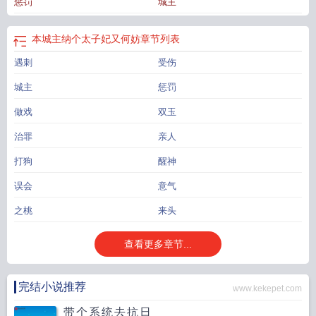
惩罚
城主
本城主纳个太子妃又何妨
章节列表
遇刺
受伤
城主
惩罚
做戏
双玉
治罪
亲人
打狗
醒神
误会
意气
之桃
来头
查看更多章节...
完结小说推荐
www.kekepet.com
带个系统去抗日