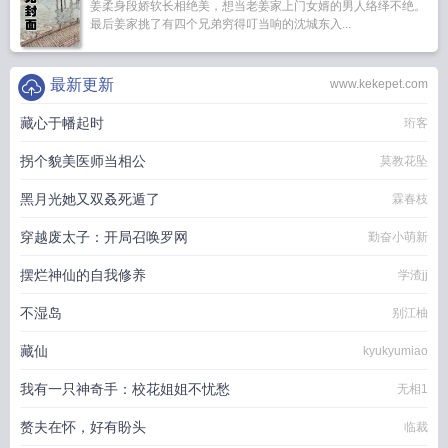
姜柔身段娇软长相绝美，想当老姜家上门女婿的男人络绎不绝。
最后姜家挑了有四个兄弟穷得叮当响的沈城东入...
最新更新
www.kekepet.com
藏心于幡起时
珩客
拐个貌美医师当相公
莫教花坠
黑月光她又双叒死遁了
霖春枝
穿越废太子：开局召唤罗网
勤奋小萌新
摆烂神仙的自我修养
学渣jj
不湿岛
别江柚
藏仙
kyukyumiao
我有一只神奇手：校花姐姐不忧愁
无相1
赘夫在怀，好有盼头
临裁