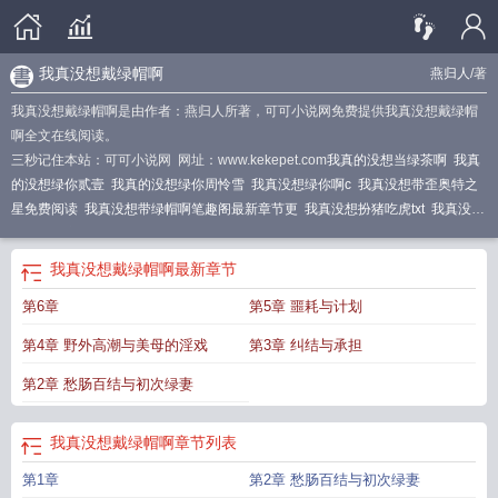
我真没想戴绿帽啊
燕归人
/著
我真没想戴绿帽啊是由作者：燕归人所著，可可小说网免费提供我真没想戴绿帽
啊全文在线阅读。
三秒记住本站：可可小说网 网址：www.kekepet.com
我真的没想当绿茶啊
我真
的没想绿你贰壹
我真的没想绿你周怜雪
我真没想绿你啊c
我真没想带歪奥特之
星免费阅读
我真没想带绿帽啊笔趣阁最新章节更
我真没想扮猪吃虎txt
我真没想
带歪奥特之星笔趣阁
我真没想重生啊绿帽子
我真没想带歪
我真没想当绿茶
啊
我真的没想带歪奥特之星
我真没想带坏奥特之星
我真没想成为带明星啊
我
我真没想戴绿帽啊
最新章节
真没想带歪奥特之星
第6章
第5章 噩耗与计划
第4章 野外高潮与美母的淫戏
第3章 纠结与承担
第2章 愁肠百结与初次绿妻
我真没想戴绿帽啊
章节列表
第1章
第2章 愁肠百结与初次绿妻