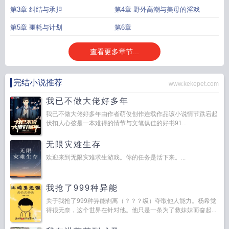
第3章 纠结与承担
第4章 野外高潮与美母的淫戏
第5章 噩耗与计划
第6章
查看更多章节...
完结小说推荐
www.kekepet.com
我已不做大佬好多年
我已不做大佬好多年由作者萌俊创作连载作品该小说情节跌宕起
伏扣人心弦是一本难得的情节与文笔俱佳的好书91...
无限灾难生存
欢迎来到无限灾难求生游戏。你的任务是活下来。...
我抢了999种异能
关于我抢了999种异能剥离（？？？级）夺取他人能力。杨希觉
得很无奈，这个世界在针对他。他只是一条为了救妹妹而奋起...