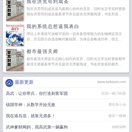
我在洪荒苟到成圣
我在洪荒苟到成圣是乌索精心创作的灵异，旧时光文学实时更新
我在洪荒苟到成圣最新章节并且提供无弹窗阅读，书友所发...
我的系统总想逼我表白
理论上本系统可攻略宇宙间一切具备思维能力的生物绑定宿主
后，开启部分自选攻略对象权限，为保证攻略成功率，宿主...
都市最强天师
都市最强天师是许志精心创作的灵异，旧时光文学实时更新都市
最强天师最新章节并且提供无弹窗阅读，书友所发表的都市...
最新更新
www.kekepet.com
高武：让你带兵，你打造刺客军团
给我一碗刀削面
镇国学神：从数学开始无敌
爱吃鱼小仙
我在港岛混，就靠兄弟多！
楼前一棵树
武神爹财阀妈，我高武第一躺赢狗
锦鲤焖鸭