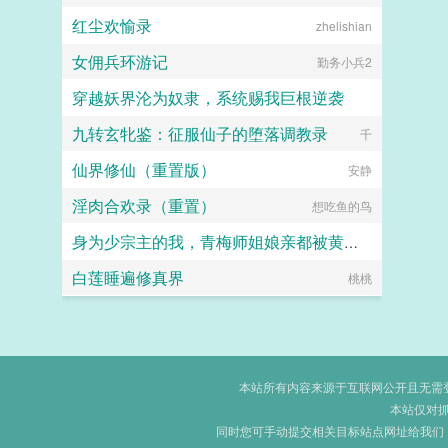
红尘欢愉录
zhelishian
女佣兵环游记
勤务小兵2
穿越妖界沦为奴隶，系统赐我巨根逆袭
九转玄牝鉴：征服仙子的堕落调教录
lzymyyear
千
仙界修仙（重置版）
安静
淫肉合欢录（重置）
想吃鱼的鸟
身为少宗主的我，青梅师姐娘亲都被黄毛牛走了
白莲睡遍修真界
江南大刀2012
桃桃
本站所有内容来源于互联网公开且无需登录
本站仅对
同时您可手动提交相关目标站点网址给我们