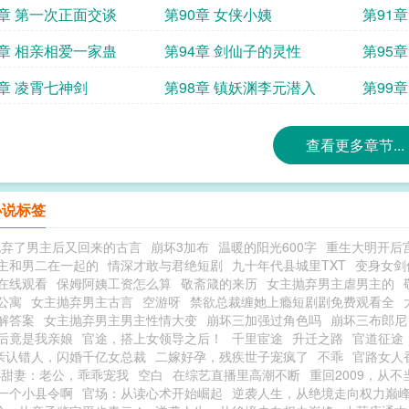
9章 第一次正面交谈
第90章 女侠小姨
第91
3章 相亲相爱一家蛊
第94章 剑仙子的灵性
第95章
7章 凌霄七神剑
第98章 镇妖渊李元潜入
第99章
查看更多章节...
小说标签
抛弃了男主后又回来的古言
崩坏3加布
温暖的阳光600字
重生大明开后
主和男二在一起的
情深才敢与君绝短剧
九十年代县城里TXT
变身女剑
在线观看
保姆阿姨工资怎么算
敬斋箴的来历
女主抛弃男主虐男主的
公寓
女主抛弃男主古言
空游呀
禁欲总裁缠她上瘾短剧剧免费观看全
解答案
女主抛弃男主男主性情大变
崩坏三加强过角色吗
崩坏三布郎尼
后竟是我亲娘
官途，搭上女领导之后！
千里宦途
升迁之路
官道征途
亲认错人，闪婚千亿女总裁
二嫁好孕，残疾世子宠疯了
不乖
官路女人
小甜妻：老公，乖乖宠我
空白
在综艺直播里高潮不断
重回2009，从
一个小县令啊
官场：从读心术开始崛起
逆袭人生，从绝境走向权力巅