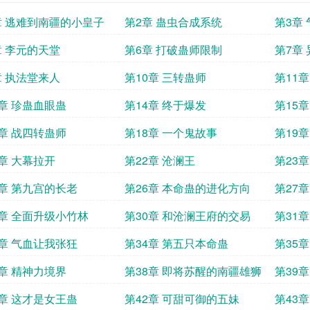
章 逃难到南疆的小皇子
第2章 蛊虫合成系统
第3章
章 李元的天堂
第6章 打破蛊师限制
第7章
章 执法堂来人
第10章 三转蛊师
第11
3章 珍蛊血眼蛊
第14章 终于爆发
第15章
7章 战四转蛊师
第18章 一个鬼故事
第19
1章 大幕拉开
第22章 沧澜王
第23
5章 第九宫的长老
第26章 本命蛊的进化方向
第27
9章 全面升级小竹林
第30章 和沧澜王府的交易
第31
3章 气血让我张狂
第34章 第五只本命蛊
第35
7章 精神力境界
第38章 即将苏醒的南疆雄狮
第39
1章 这才是女王蛊
第42章 可甜可御的五妹
第43