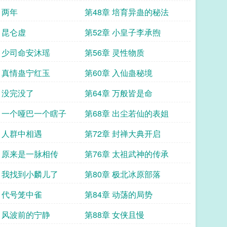
 两年
第48章 培育异蛊的秘法
 昆仑虚
第52章 小皇子李承煦
章 少司命安沐瑶
第56章 灵性物质
章 真情蛊宁红玉
第60章 入仙蛊秘境
章 没完没了
第64章 万般皆是命
章 一个哑巴一个瞎子
第68章 出尘若仙的表姐
章 人群中相遇
第72章 封禅大典开启
章 原来是一脉相传
第76章 太祖武神的传承
章 我找到小麟儿了
第80章 极北冰原部落
章 代号笼中雀
第84章 动荡的局势
章 风波前的宁静
第88章 女侠且慢