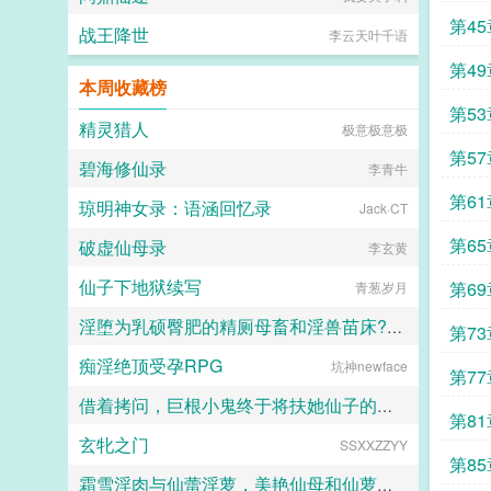
第4
战王降世
李云天叶千语
第4
本周收藏榜
第5
精灵猎人
极意极意极
第5
碧海修仙录
李青牛
第6
琼明神女录：语涵回忆录
Jack·CT
第6
破虚仙母录
李玄黄
仙子下地狱续写
第6
青葱岁月
淫堕为乳硕臀肥的精厕母畜和淫兽苗床??林美艳和林美月的淫艳沦落肉奴秀
第7
痴淫绝顶受孕RPG
坑神newface
梦雨南兮
第7
借着拷问，巨根小鬼终于将扶她仙子的身心全部征服
第8
玄牝之门
SSXXZZYY
ke
第8
霜雪淫肉与仙蕾淫萝，美艳仙母和仙萝姐姐，沦为巨根正太胯下的仙奴雌畜