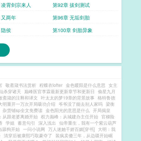
章 凌霄剑宗来人
第92章 拔剑测试
 又两年
第96章 无垢剑胎
 隐侯
第100章 剑胎异象
宫
敬斋箴书法赏析
程蝶衣lofter
金色暖阳是什么意思
女主
仙杀穿诸天
巅峰医官李霖最新更新章节和更新日
偷星九月
敬斋箴的注释和译文
叶太太的梦19章的背景故事
格特鲁德
大明重开一万次开局吸功介绍
爷爷没了能去别人家吗
梁衡
杂货铺sp全文免费读
金色阳光的意思是什么
开局揭皇
：从跟老婆离婚开始
权力巅峰：从城建办主任开始
官梯险
香
学姐
蓄意勾引
深入浅出
仙帝重生，我有一个紫云葫芦
不当舔狗开始
一问小说网
万人迷她千娇百媚[穿书]
大明：我
峰
清穿后被康熙巧取豪夺了
装疯卖傻三年，从边疆开始崛