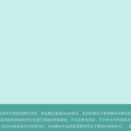
即可获取的网页内容，本站爬虫遵循robots协议，若您的网站不希望被本站爬虫抓取，可
抓取到的内容由程序自动进行排版处理再展现，不涉及更改内容，不针对任何内容表述
（站点内容必须允许游客访问，本站爬虫不会抓取需要登录后才展现内容的站点），