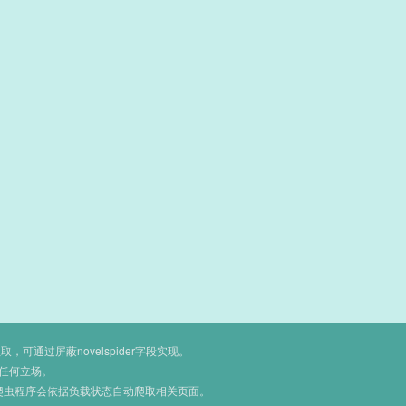
通过屏蔽novelspider字段实现。
任何立场。
爬虫程序会依据负载状态自动爬取相关页面。