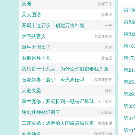
天渊
沐潇三生
是，南乔又乖乖地去投奔前男友续命
第1
去了。大佬，大佬，我们复合吧。不
天人图谱
误道者
想复合。不想复合的话，结婚也行。
霍云骧还分手吗？南乔不分了，不分
第5
开局十连召唤，创建万古神朝
一抖
了，分手要命。霍云骧还离婚吗？南
乔不离了，不离了，离了你就不能
第9
大荒扶妻人
不如放牛去
活。...
第1
重生大周太子
周铮
君逍遥拜玉儿
第1
君逍遥
我只是一个凡人，为什么你们都奉我为圣
第2
替嫁新妻：裴少，今天离婚吗
程溪裴晏舟
金属寒霜
第2
人道大圣
莫默
第2
重生魔修，开局捡到一颗丧尸星球
天下墨矣
第3
逆剑狂神林轩唐玉
一剑清新
第3
二嫁军婚：虐翻前夫闪嫁最猛兵哥
微糖不甜
第4
问鼎仙途
我要哭了啊