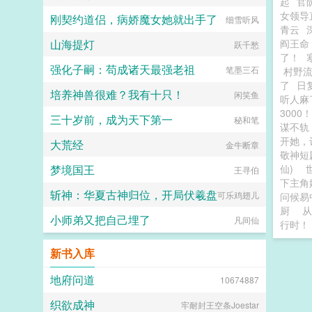
起
官
女领导
刚契约道侣，病娇魔女她就出手了
细雪听风
青云
山海提灯
阎王命
跃千愁
了！
强化子嗣：苟成诸天最强老祖
笔墨三石
村野
了
日
培养神兽很难？我有十只！
闲笑鱼
听人麻
3000！
三十岁前，成为天下第一
秘和笔
谋不轨
开她，
大荒经
金牛断章
敬神短
梦境国王
仙)
王寻伯
下主角
斩神：华夏古神归位，开局伏羲盘
可乐鸡翅儿
问候易
厨
从
小师弟又把自己埋了
凡间仙
行时！
新书入库
地府问道
10674887
织欲成神
牢耐封王空条Joestar