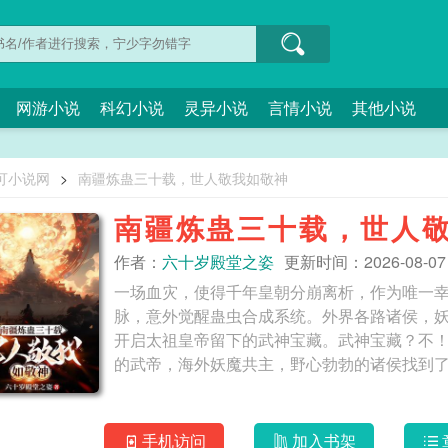
网游小说
科幻小说
灵异小说
言情小说
其他小说
可小说网
>
南疆炼蛊三十载，世人敬我如敬神
南疆炼蛊三十载，世人
作者：
六十岁殿堂之姿
更新时间：2026-08-07 0
一场血灾，使得千年皇朝分崩离析，作为唯一
脉，意外觉醒蛊虫合成系统。外界各路诸侯，
开启太祖皇帝留下的武神宝藏。武神宝藏？不
手机访问
加入书架