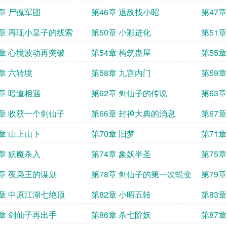
5章 尸傀军团
第46章 退敌找小昭
第47章
9章 再现小皇子的线索
第50章 小彩进化
第51章
3章 心境波动再突破
第54章 构筑蛊屋
第55
7章 六转境
第58章 九宫内门
第59
1章 暗道相遇
第62章 剑仙子的传说
第63
5章 收获一个剑仙子
第66章 封禅大典的消息
第67
9章 山上山下
第70章 旧梦
第71
3章 妖魔杀入
第74章 象妖半圣
第75
7章 夜枭王的谋划
第78章 剑仙子的第一次蜕变
第79
1章 中原江湖七绝顶
第82章 小昭五转
第83
5章 剑仙子再出手
第86章 杀七阶妖
第87