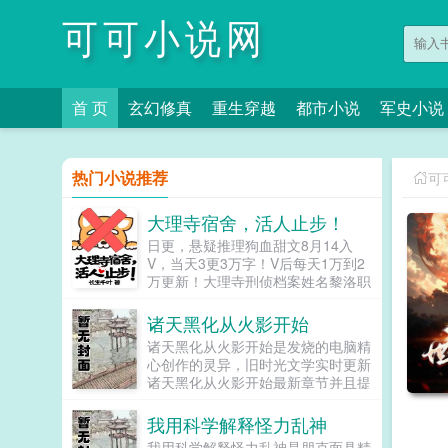
可可小说网
首 页
玄幻修真
重生穿越
都市小说
军史小说
热门小说推荐
可
大理寺宿舍，活人止步！
日更，悬疑推理狗血甜文8月14入
V，当天3更3万字！V后每天1万到2
万更新！大理寺刑侦档案姓名黎洛职
业凶手（？）住址大理寺宿舍（牢
房）黎洛穿越了，在大理寺的牢房成
诸天黑化从火影开始
了常住户。第1次，他穿成了为白月
诸天黑化从火影开始是发烧的电脑精
光...
心创作的灵异，旧时光文学实时更新
诸天黑化从火影开始最新章节并且提
供无弹窗阅读，书友所发表的诸天黑
化从火影开始评论，并不代表旧时光
我用科学解释怪力乱神
文学赞同或者支持诸天黑化从火影开
我用科学解释怪力乱神是朋克面具精