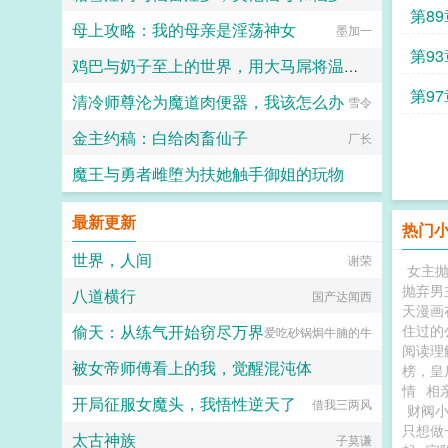
第8
母上攻略：我的母亲是淫荡神女
Anckon@跑路了
墨加一
第9
鸡巴与奶子至上的世界，用大马屌将温柔妈妈、娇羞妹妹、高冷女神等绝色美女征服吧
第9
清冷师尊沦为魔道肉便器，我该怎么办
热爱生活的小冬
雪令
金主约稿：白给肉畜仙子
厂长
魔王与勇者雌堕为扶她触手御姐的玩物
花开时伤情
最新更新
热门
世界，人间
谢荣
女主
抛弃男
八道横行
国产达闻西
天漫画
偷天：从练气开始窃尽万界
住过的
爱吃砂锅焗牛腩的牛
阅读理
被女帝师傅看上的我，觉醒混沌体
榜，皇
情
相
开局征服女魔头，我悟性逆天了
野山椒炒牛柳
借我三两风
财阀
只想做
太古神族
子莫谦