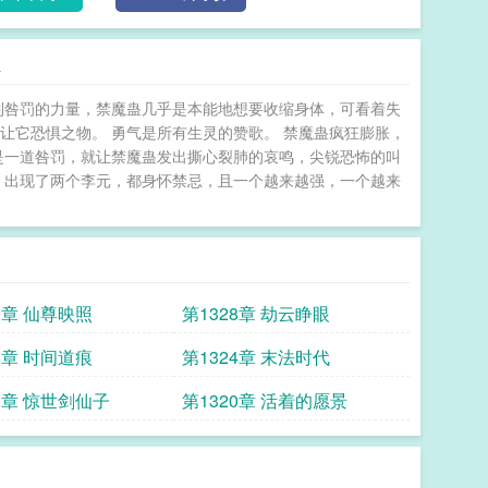
狂
到咎罚的力量，禁魔蛊几乎是本能地想要收缩身体，可看着失
让它恐惧之物。 勇气是所有生灵的赞歌。 禁魔蛊疯狂膨胀，
是一道咎罚，就让禁魔蛊发出撕心裂肺的哀鸣，尖锐恐怖的叫
，出现了两个李元，都身怀禁忌，且一个越来越强，一个越来
9章 仙尊映照
第1328章 劫云睁眼
5章 时间道痕
第1324章 末法时代
1章 惊世剑仙子
第1320章 活着的愿景