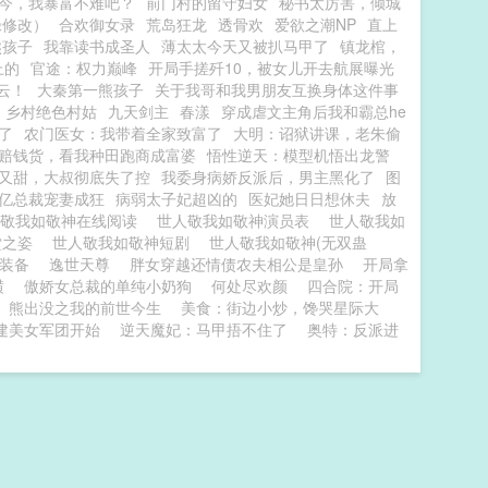
今，我暴富不难吧？
前门村的留守妇女
秘书太厉害，倾城
绿修改）
合欢御女录
荒岛狂龙
透骨欢
爱欲之潮NP
直上
熊孩子
我靠读书成圣人
薄太太今天又被扒马甲了
镇龙棺，
上的
官途：权力巅峰
开局手搓歼10，被女儿开去航展曝光
云！
大秦第一熊孩子
关于我哥和我男朋友互换身体这件事
乡村绝色村姑
九天剑主
春漾
穿成虐文主角后我和霸总he
了
农门医女：我带着全家致富了
大明：诏狱讲课，老朱偷
赔钱货，看我种田跑商成富婆
悟性逆天：模型机悟出龙警
又甜，大叔彻底失了控
我委身病娇反派后，男主黑化了
图
亿总裁宠妻成狂
病弱太子妃超凶的
医妃她日日想休夫
放
人敬我如敬神在线阅读
世人敬我如敬神演员表
世人敬我如
堂之姿
世人敬我如敬神短剧
世人敬我如敬神(无双蛊
装备
逸世天尊
胖女穿越还情债农夫相公是皇孙
开局拿
横
傲娇女总裁的单纯小奶狗
何处尽欢颜
四合院：开局
熊出没之我的前世今生
美食：街边小炒，馋哭星际大
建美女军团开始
逆天魔妃：马甲捂不住了
奥特：反派进