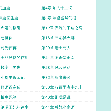
 气血蛊
第4章 加入十二洞
 异蛊回生蛊
第8章 年轻当然气盛
章 命运的指引
第12章 夜晚的不速之客
 超度你
第16章 三彩异火蟒
章 时光荏苒
第20章 老王离去
章 美丽废物的作用
第24章 陷杀皇甫南
章 蜕变巨灵蛊
第28章 风云涌动
章 小郡主镀金记
第32章 妖魔来袭
章 拜师得亲传
第36章 行百里者半九十
章 抽生死签
第40章 那我是谁
章 沧澜王妃的往事
第44章 独战小宗师