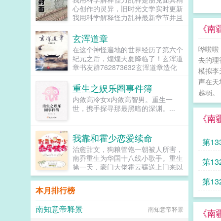
始读者的观点。...
心创作的灵异，旧时光文学实时更新
我用科学解释怪力乱神最新章节并且
提供无弹窗阅读，书友所发表的我用
《南
科学解释怪力乱神评论，并不代表旧
玄浑道章
时光文学赞同或者支持我用科学解释
哗啦啦
在这个神怪遍地的世界经历了第六个
怪力乱神读者的观点。...
纪元之后，煌煌天夏降临了！玄浑道
去的理
章书友群762873632玄浑道章造化
模拟李
之界526275426玄浑道章...
声在天
重生之娱乐圈事件簿
越弱。
内敛高冷女x内敛高智男。重生一
世，携手探寻那最黑暗的深渊。...
《南
我靠和霍少恋爱续命
第1
治愈甜文，狗粮管饱一朝被人所害，
南乔重生为华国十八线小歌手。重生
第13
第一天，豪门大佬霍云骧送上门来以
身相许。不和这个男人谈恋爱就会
第13
死。南乔不信邪，誓死不从。哪怕霍
本月排行榜
三少百般套路，上位成了男朋友。南
乔也跟人分了手。分手一个月，南乔
南知意帝释景
南知意帝释景
突然开始病入膏盲，生命垂危。原来
《南
不和豪门大佬谈恋爱真的会死。于