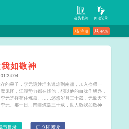
会员书架
阅读记录
注册
登录
敬我如敬神
1:34:04
幸存的皇子，李元隐姓埋名逃难到南疆，加入蛊师一
妖魔鬼怪，江湖势力都在找他，想以他的血脉作钥匙，
！李元选择苟住炼蛊。……悠悠岁月三十载，无敌天下
的武帝，海外妖魔共主，野心勃勃的诸侯找到了李元。那一日... 南疆炼蛊三十载，世人敬我如敬神
章节目录
立即阅读