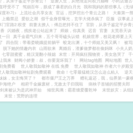
阶，从亲子鉴定平步青云！
逆袭人生，从绝境走向权力巅峰
小药店通古
直呼受不了
驾崩百年，朕成了暴君的白月光
我和我妈的那些事儿（无
深度补习>
上流社会共享女友
官运，挖笋挖出个青云之路！
大秦第一
上瘾禁忌
爱欲之潮
假千金身世曝光，玄学大佬杀疯了
臣服
议事桌
寒门官路2:权变
前妻太撩人：傅总把持不住了
官阶，从亲子鉴定平步青
流香
闪婚夜，残疾老公站起来了
师娘，你真美
迟音
官妻
太荒吞天诀
复一日
真千金霸气归来，五个哥哥磕头认错
机娘世界，校花老师要上天
了
四合院：带着娄晓娥提前躺平
蛟龙出渊，十个师姐又美又飒！
被骂
脱下她的情趣内衣
山雨欲来
离婚后，渣爹做梦都在偷妈咪
小夫人奶
七零甜蜜蜜，糙汉宠翻小辣媳
末世：开局疯狂囤物资，美女急哭了
千
让我来
财阀小娇妻：叔，你要宠坏我了！
网站tag地图
网站地图
世
剧免费看
世人敬我如敬神 在线 免费
世人敬我如敬神 作者六十岁殿
世人敬我如敬神短剧免费观看
救命！七零最猛糙汉怎么这么粘人
逆天
妹妹，女主悔哭了？
都市僵尸王之万界
赠礼返还，我，仙界第一豪
中海绝户
相府千金嫁废材，无敌太子归我啦
病秧子首辅的招赘夫郎
剑来被认为是武神开始
倾世凤璃：霸君缠爱覆乾坤
末世妖灾：从组
末世：荒野的连理