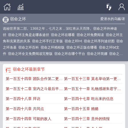
宿命之环
爱潜水的乌贼
/著
诡秘世界第二部。1368之年，七月之末，深红将从天而降。
宿命之环外神途
径
宿命之环主角是走哪条途径
宿命之环在哪看
宿命之环免费阅读
宿命之环主
角和克莱恩的关系
宿命之环手打正常版
宿命之环t×t
宿命之环序列途径图
宿命
之环洛基
宿命之环百科
宿命之环精校版
宿命之环正版在哪看
宿命之环txt文
件
宿命之环全文免费阅读完整版
宿命之环在哪个平台
宿命之环简娜
宿命之环
主角是谁
宿命之环好看吗
宿命之环哪里能看无错字版本
路德维希宿命之环
宿
命之环TXT
宿命之环最新章节
宿命之环克莱恩出场是哪一章
宿命之环百度
宿
宿命之环
最新章节
命之环主角
宿命之环讲的什么故事
宿命之环无错版免费阅读
宿命之环免费阅读
第一百五十四章 团队合作第二更求
第一百五十三章 莫名举动第一更求
无错字笔趣阁
宿命之环哪里看
宿命之环 笔趣阁
宿命之环TXT下书网
宿命之环
免费阅读无错字
宿命之环是诡秘之主2吗
宿命之环无错字精校版
宿命之环精校
月票
保底月票
第一百五十二章 室内之斗最后半天
第一百五十一章 礼物感谢朱君宇朋
版无错字
宿命之环零点看书
宿命之环谁背叛了塔罗会
宿命之环无错版
宿命之
环讲了什么
求月票
宿命之环路德维希
宿命之环在哪个平台免费
友打赏两个白银盟
宿命之环txt全文无删
第一百四十八章 拜访
第一百四十七章 吃出来的信息
减
宿命之环爱潜水的乌贼在线阅读
宿命之环克莱恩什么时候苏醒
宿命之环在线
第一百四十六章 共同点
第一百四十五章 贿赂
阅读无错版
宿命之环完结了吗?
宿命之环笔趣阁无删减在线阅读
宿命之环TXT
八零电子书
宿命之环 手打校正
宿命之环卢米安莉雅
宿命之环多少字
宿命之环
第一百四十四章 可能的敌人
第一百四十三章 意外的情报
愚者什么时候出现
宿命之环克莱恩登场了吗
宿命之环txt
宿命之环 精校版
宿命