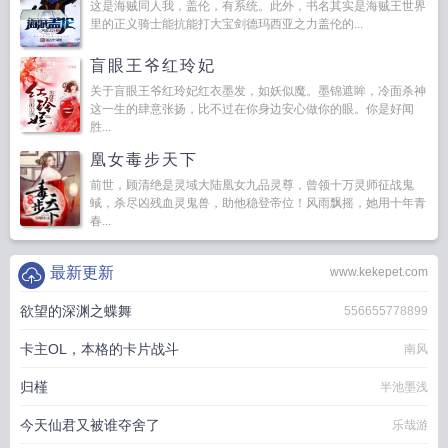
这是海贼同人我，盖伦，有系统。此外，书名其实是海贼王世界
里的正义骑士能抗能打大宝剑德玛西亚之力盖伦的...
盲眼王爷红玲妃
关于盲眼王爷红玲妃红衣墨发，如妖似魔。墨锦遮眸，冷面杀神
这一生的肆意张扬，比不过在你身边安心做你的眼。你是好闻
胜...
凰女毒步天下
前世，顾清绝是灵域大陆凰女九品灵尊，曾领十万灵师征战鬼
蜮，杀尽凶残血灵鬼兽，助他稳登帝位！风雨飘摇，她用十年青
春...
最新更新
www.kekepet.com
欲望的深渊之蝶舞
556655778899
卡主OL，本格的卡片战斗
南风
归槿
半池墨浅
今天仙君又被谁夺舍了
乐哉游