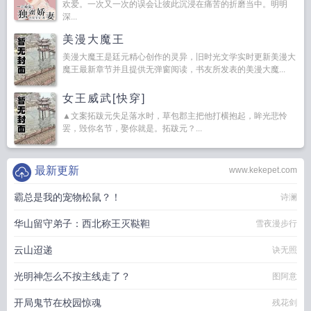
欢爱。一次又一次的误会让彼此沉浸在痛苦的折磨当中。明明
深...
美漫大魔王
美漫大魔王是廷元精心创作的灵异，旧时光文学实时更新美漫大
魔王最新章节并且提供无弹窗阅读，书友所发表的美漫大魔...
女王威武[快穿]
▲文案拓跋元失足落水时，草包郡主把他打横抱起，眸光悲怜
罢，毁你名节，娶你就是。拓跋元？...
最新更新
www.kekepet.com
霸总是我的宠物松鼠？！
诗澜
华山留守弟子：西北称王灭鞑靼
雪夜漫步行
云山迢递
诀无照
光明神怎么不按主线走了？
图阿意
开局鬼节在校园惊魂
残花剑