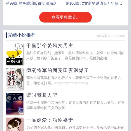
丝穷
第99章 鳄鱼眼泪股价彻底崩盘
第100章 埃文斯的邀请百万年薪的
合同
查看更多章节...
完结小说推荐
www.kekepet.com
干赢那个赘婿文男主
越红鱼正在洗剑，她眼角一枚红痣殷红似血，就像一粒最鲜润的
朱砂。她刚刚干架赢了，赢是她的日常，是她的必须...
病弱将军的团宠田妻飒爆了
苏冰岚是苏藤村有名的极品女，花银子买了一个绝美的奴隶入
赘，却动辄打骂。ampampbrampampg...
请叫我超人吧
这是一个深度中二病少年，在某天真的拥有了超人力量后，在不
同世界里维护正义的故事...
一品婚爱：独溺娇妻
为了调查家人死亡的真相，她甘愿委身于他，夜夜承受他疯狂的