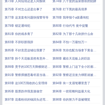
断寸玉
吧
第73章 人间仙境还是人间炼狱
第74章 八十度的温泉致命的陷阱
第75章 不对怎么还是出事了
第76章 灯下黑的最高境界
第77章 这龙套有问题快报警等等
第78章 我举报个a级通缉犯
第79章 锁定通缉犯
第80章 行动代号 瓮中捉鳖
第81章 你的戏杀青了
第82章 为了那十几块拼什么命
第83章 不辞职那我辞
第84章 不怕一万最怕万一
第85章 不好意思这铺位我要了
第86章 凭你也配当场拿下黄金旺
铺
第87章 拆个天花板居然有意外之
第88章 藏在天花板上的巨款
财
第89章 烫手的100万天降横财还是
第90章 警察上门这下全小区都知
催命符
道了
第91章 警察撑腰恶毒邻居当场社
第92章 警察还没发力绑匪就被抓
死
了
第93章 这100万我收的心安理得
第94章 块一支眉笔哪里贵了
第95章 股票跌停我直接做空
第96章 一箭双雕利益最大化
第97章 花着粉丝的钱回头还骂粉
第98章 你的努力不该被嘲笑