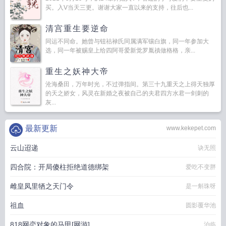
买。入V当天三更。谢谢大家一直以来的支持，往后也...
清宫重生要逆命
同运不同命。她曾与钮祜禄氏同属满军镶白旗，同一年参加大
选，同一年被赐皇上给四阿哥爱新觉罗胤禛做格格，亲...
重生之妖神大帝
沧海桑田，万年时光，不过弹指间。第三十九重天之上得天独厚
的天之娇女，风灵在新婚之夜被自己的夫君四方水君一剑刺的
灰...
最新更新
www.kekepet.com
云山迢递
诀无照
四合院：开局傻柱拒绝道德绑架
爱吃不变胖
雌皇凤里牺之天门令
是一斛珠呀
祖血
圆影覆华池
818网恋对象的马甲[网游]
泊临