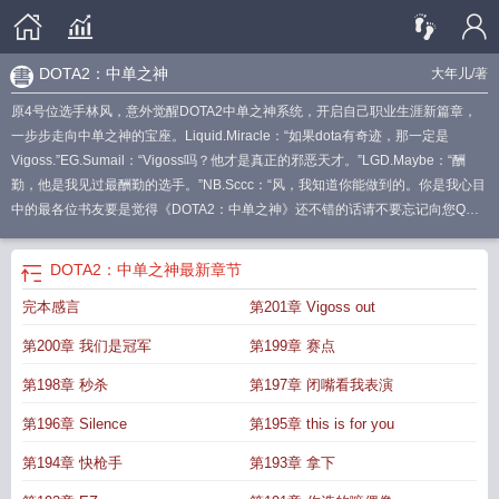
DOTA2：中单之神
大年儿
/著
原4号位选手林风，意外觉醒DOTA2中单之神系统，开启自己职业生涯新篇章，
一步步走向中单之神的宝座。Liquid.Miracle：“如果dota有奇迹，那一定是
Vigoss.”EG.Sumail：“Vigoss吗？他才是真正的邪恶天才。”LGD.Maybe：“酬
勤，他是我见过最酬勤的选手。”NB.Sccc：“风，我知道你能做到的。你是我心目
中的最各位书友要是觉得《DOTA2：中单之神》还不错的话请不要忘记向您QQ
群和微博里的朋友推荐哦！
dota1中单
dota2中单之神免费阅读
DOTA2中单之神
TXT
dota2现役最强中单
DOTA2现役最强中单
dota2中单英雄干什么
dota2顶
DOTA2：中单之神
最新章节
级中单
dota2最强中单英雄
dota2中单必练英雄
Dota2中单之神章节卡尔
dota2
完本感言
第201章 Vigoss out
中单之神TXT
Dota2中单
DOTA2强势中单
dota1中单英雄
DOTA2中单之
神
DOTA2中单之神笔趣阁
dota2中单之神txt
dota2中单基本功
dota2最强中单
第200章 我们是冠军
第199章 赛点
选手
DOTA2最强中单
Dota2中单之神卡尔
dota2 中单英雄
dota顶级中
单
dota2 中单之神
dota2中单英雄排名
DOTA2中单之神 大年儿
dota2中单之神
第198章 秒杀
第197章 闭嘴看我表演
大年儿
dota2强力中单英雄
dota2知名中单
DOTA2的2号位是中单吗
dota2vg中
第196章 Silence
第195章 this is for you
单
DOTA2中单选手
dota2eg中单
dota2中单之神setsu
DOTA2现役最强中单选
手
dota2rng中单之神
DOTA2顶级中单
dota2中单之神语录
dota2pa中
第194章 快枪手
第193章 拿下
单
dota2 setsu为什么叫中单之神
dota2中单攻略
Dota2中单之神
dota2中单之