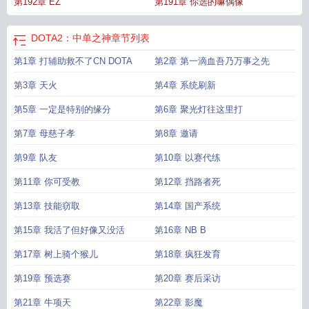
第192章 EZ
第191章 你选的嘛偶像
神
DOTA2中单
dota2中单英雄有哪些
DOTA2 中单英雄
dota 中单之神
dota2中
单之神笔趣阁
dota2中单最强英雄
DOTA2：中单之神
章节列表
第1章 打辅助救不了CN DOTA
第2章 第一滴血吾乃万事之先
第3章 天火
第4章 系统刷新
第5章 一定是特别的缘分
第6章 聚光灯往这里打
第7章 母慈子孝
第8章 邀请
第9章 队友
第10章 以赛代练
第11章 你可受教
第12章 挡路者死
第13章 技能窃取
第14章 国产系统
第15章 我活了但好像又没活
第16章 NB B
第17章 树上骑个猴儿
第18章 疯狂发育
第19章 预选赛
第20章 赛后采访
第21章 牛项天
第22章 影魔