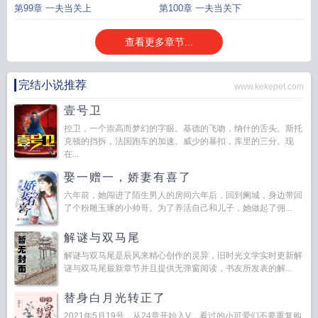
第99章 一夫当关上
第100章 一夫当关下
查看更多章节...
完结小说推荐
www.kekepet.com
壹号卫
控卫，一个崇高而梦幻的字眼。基德的飞吻，纳什的舌头。斯托
克顿的挡拆，法国跑车的加速。威少的暴扣，库里的三分。现
在...
娶一赠一，娇妻有喜了
六年前，她闯进了陌生男人的房间六年后，回到阑城，身边带回
了个粉雕玉琢的小帅哥。为了养活自己和儿子，她做起了佣...
解谜与双马尾
解谜与双马尾是辰风来精心创作的灵异，旧时光文学实时更新解
谜与双马尾最新章节并且提供无弹窗阅读，书友所发表的解...
替身白月光转正了
2021年5月19号，从24章开始入V，看过的小可爱们不要重复购