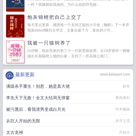
一样？我姨娘给我做的。为什么你的羽毛能...
炮灰锦鲤把自己上交了
每天零点更新，感恩每一个支持正版的小天使（鞠躬）下一本开
我靠debuff横扫古早文，文案在最下方，喜欢的小可...
我被一只猫饲养了
白舒晓，除妖世家的第三十一代新晋除妖师。在18岁那年一脚被
踢出长期隔绝人烟的白家，丢到了一所高级公寓门...
最新更新
www.kekepet.com
满级杀手重生！别惹，她是真大佬
妙肖
李先天下无敌！全文大结局无弹窗
乘风御剑
被污蔑后，看我渣男变成白月光
学术癫疯
从巨人开始的无限
岁月之流
太古龙神
月如火