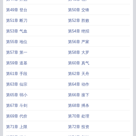
第49章 登台
第50章 交锋
第51章 断刀
第52章 胜败
第53章 气血
第54章 绝招
第55章 地位
第56章 严家
第57章 第一
第58章 大罗
第59章 道基
第60章 真气
第61章 手段
第62章 天舟
第63章 仙宗
第64章 动作
第65章 弱小
第66章 接下
第67章 斗剑
第68章 搏杀
第69章 代价
第70章 处理
第71章 上限
第72章 投资