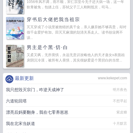
1056年风不调，雨不顺，宋仁宗至今无子还大病一场，这一年
狄青被免，包拯上任，苏轼父子三人刚刚抵京，司马...
穿书后大佬把我当祖宗
芃芃穿成了小说里被抱错的真千金，亲人嫌弃她不够高贵，却对
假千金爱护有加。田芃芃麻溜的划清关系走人。读书创业两不
误...
男主是个黑·切·白
又柔又飒，无所畏惧，永远无意识攻略他人的天才蛊女x表面凶
戾阴沉冷漠，被所有人畏惧，其实很缺爱是个黑切白的当世...
最新更新
www.kekepet.com
我只想毁灭宗门，咋逆天成神了
明月夜色
六道轮回塔
不想早起
漂亮后妈要翻身，我在七零养崽崽
紫皮糖
我在北宋当妖道
十月默言