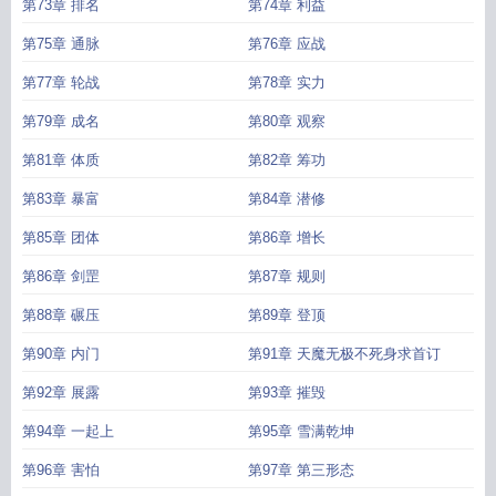
第73章 排名
第74章 利益
第75章 通脉
第76章 应战
第77章 轮战
第78章 实力
第79章 成名
第80章 观察
第81章 体质
第82章 筹功
第83章 暴富
第84章 潜修
第85章 团体
第86章 增长
第86章 剑罡
第87章 规则
第88章 碾压
第89章 登顶
第90章 内门
第91章 天魔无极不死身求首订
第92章 展露
第93章 摧毁
第94章 一起上
第95章 雪满乾坤
第96章 害怕
第97章 第三形态