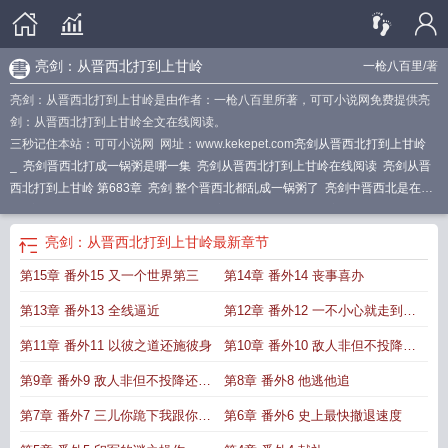
亮剑：从晋西北打到上甘岭
一枪八百里
/著
亮剑：从晋西北打到上甘岭是由作者：一枪八百里所著，可可小说网免费提供亮
剑：从晋西北打到上甘岭全文在线阅读。
三秒记住本站：可可小说网 网址：www.kekepet.com
亮剑从晋西北打到上甘岭
_
亮剑晋西北打成一锅粥是哪一集
亮剑从晋西北打到上甘岭在线阅读
亮剑从晋
西北打到上甘岭 第683章
亮剑 整个晋西北都乱成一锅粥了
亮剑中晋西北是在
哪
亮剑从晋西北打到上甘岭是哪一集
亮剑中晋西北铁三角
亮剑从晋西北打到上
甘岭 第55章
亮剑从晋西北打到上甘岭听书
亮剑晋西北乱台词
亮剑从晋西北打
亮剑：从晋西北打到上甘岭
最新章节
到上甘岭创世中文网
亮剑从晋西北打到上甘岭最新章节
亮剑从晋西北打到上甘
第15章 番外15 又一个世界第三
第14章 番外14 丧事喜办
岭 在线阅读
亮剑晋西北是哪里
亮剑从晋西北打到上甘岭 第56章
亮剑的晋西北
指的哪里
亮剑从晋西北打到上甘岭
亮剑从晋西北打到上甘岭笔趣阁
亮剑从晋西
第13章 番外13 全线逼近
第12章 番外12 一不小心就走到了
北打到上甘岭 第600章
亮剑从晋西北打到上甘岭八月网
亮剑从晋西北打到上甘
岭顶点
亮剑从晋西北打到上甘岭无防盗
邦迪拉
亮剑里的晋西北是哪
亮剑在山西哪
第11章 番外11 以彼之道还施彼身
第10章 番外10 敌人非但不投降还
里
亮剑中央军 晋绥军各有各的地盘
亮剑从晋西北打到上甘岭92
亮剑从晋西北
胆敢向我还击2
第9章 番外9 敌人非但不投降还胆
第8章 番外8 他逃他追
打到上甘岭TXT
亮剑整个晋西北全乱了第几集
亮剑山西
敢向我还击
第7章 番外7 三儿你跪下我跟你说
第6章 番外6 史上最快撤退速度
点事