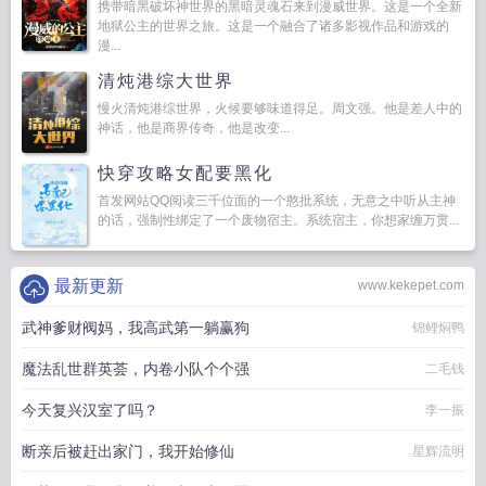
携带暗黑破坏神世界的黑暗灵魂石来到漫威世界。这是一个全新
地狱公主的世界之旅。这是一个融合了诸多影视作品和游戏的
漫...
清炖港综大世界
慢火清炖港综世界，火候要够味道得足。周文强。他是差人中的
神话，他是商界传奇，他是改变...
快穿攻略女配要黑化
首发网站QQ阅读三千位面的一个憨批系统，无意之中听从主神
的话，强制性绑定了一个废物宿主。系统宿主，你想家缠万贯...
最新更新
www.kekepet.com
武神爹财阀妈，我高武第一躺赢狗
锦鲤焖鸭
魔法乱世群英荟，内卷小队个个强
二毛钱
今天复兴汉室了吗？
李一振
断亲后被赶出家门，我开始修仙
星辉流明