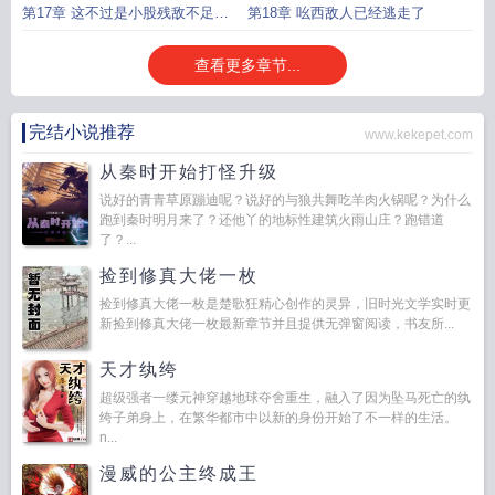
第17章 这不过是小股残敌不足为
第18章 吆西敌人已经逃走了
虑
查看更多章节...
完结小说推荐
www.kekepet.com
从秦时开始打怪升级
说好的青青草原蹦迪呢？说好的与狼共舞吃羊肉火锅呢？为什么
跑到秦时明月来了？还他丫的地标性建筑火雨山庄？跑错道
了？...
捡到修真大佬一枚
捡到修真大佬一枚是楚歌狂精心创作的灵异，旧时光文学实时更
新捡到修真大佬一枚最新章节并且提供无弹窗阅读，书友所...
天才纨绔
超级强者一缕元神穿越地球夺舍重生，融入了因为坠马死亡的纨
绔子弟身上，在繁华都市中以新的身份开始了不一样的生活。
n...
漫威的公主终成王