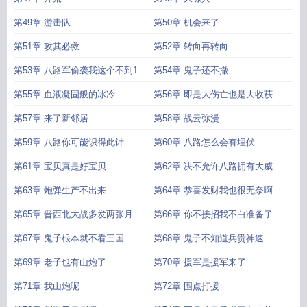
第49章 游击队
第50章 机会来了
第51章 攻其必救
第52章 转向再转向
第53章 八路军偷袭我这个不到1米
第54章 鬼子还不撤
6的日本兵
第55章 血液凝固般的冰冷
第56章 即是大伤亡也是大收获
第57章 来了新邻居
第58章 战云弥漫
第59章 八路你可能识得此计
第60章 八路怎么会有埋伏
第61章 宝贝真是好宝贝
第62章 决不允许八路拥有大威力
火炮
第63章 炮弹生产不出来
第64章 恭喜发财我也很无奈啊
第65章 晋西北大战多发两张月票
第66章 你不接招我不白准备了
不投一下
第67章 鬼子根本就不看三国
第68章 鬼子不知道兵贵神速
第69章 老子也有山炮了
第70章 援军是援军来了
第71章 我山炮呢
第72章 围点打援