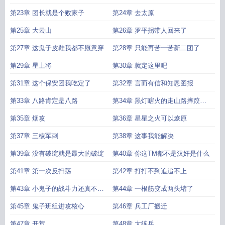
第23章 团长就是个败家子
第24章 去太原
第25章 大云山
第26章 罗平拐带人回来了
第27章 这鬼子皮鞋我都不愿意穿
第28章 只能再苦一苦新二团了
第29章 星上将
第30章 就定这里吧
第31章 这个保安团我吃定了
第32章 言而有信和知恩图报
第33章 八路肯定是八路
第34章 黑灯瞎火的走山路摔跤很
正常
第35章 烟攻
第36章 星星之火可以燎原
第37章 三棱军刺
第38章 这事我能解决
第39章 没有破绽就是最大的破绽
第40章 你这TM都不是汉奸是什么
第41章 第一次反扫荡
第42章 打打不到追追不上
第43章 小鬼子的战斗力还真不是
第44章 一根筋变成两头堵了
吹的求追读
第45章 鬼子班组进攻核心
第46章 兵工厂搬迁
第47章 开荒
第48章 大练兵