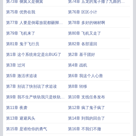
第73章 侧翼又是侧翼
第74章 五龙的鬼子撤了九曲的鬼
子又来了
第75章 优势在我
第76章 区区小计
第77章 人要是倒霉放屁都砸脚后
第78章 多好的钢材啊
跟
第79章 飞机来了
第80章 飞机又走了
第81章 鬼子飞行员
第82章 各部退回
第1章 这个系统肯定是出BUG了
第2章 基干团好
第3章 过河
第4章 战机
第5章 激活求追读
第6章 我这个人心善
第7章 别说了快别说了求追读
第8章 转移
第9章 我不生产铁轨我只是铁轨的
第10章 支线任务发布
搬运工
第11章 夜袭
第12章 疯了鬼子疯了
第13章 避避风头
第14章 到我的回合了
第15章 是谁给你的勇气
第16章 不我们不撤