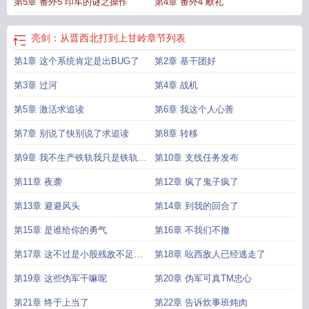
第5章 番外5 印军的谜之操作
第4章 番外4 献礼
亮剑：从晋西北打到上甘岭
章节列表
第1章 这个系统肯定是出BUG了
第2章 基干团好
第3章 过河
第4章 战机
第5章 激活求追读
第6章 我这个人心善
第7章 别说了快别说了求追读
第8章 转移
第9章 我不生产铁轨我只是铁轨的
第10章 支线任务发布
搬运工
第11章 夜袭
第12章 疯了鬼子疯了
第13章 避避风头
第14章 到我的回合了
第15章 是谁给你的勇气
第16章 不我们不撤
第17章 这不过是小股残敌不足为
第18章 吆西敌人已经逃走了
虑
第19章 这些伪军干嘛呢
第20章 伪军可真TM忠心
第21章 终于上当了
第22章 告诉炊事班炖肉