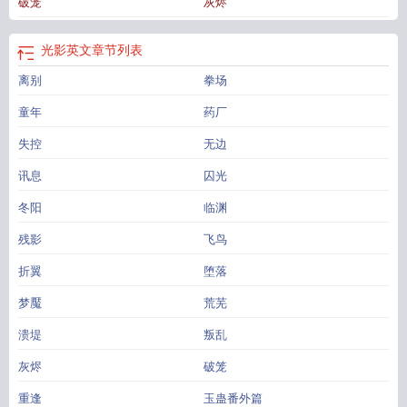
破笼
灰烬
光影英文
章节列表
离别
拳场
童年
药厂
失控
无边
讯息
囚光
冬阳
临渊
残影
飞鸟
折翼
堕落
梦魘
荒芜
溃堤
叛乱
灰烬
破笼
重逢
玉蛊番外篇