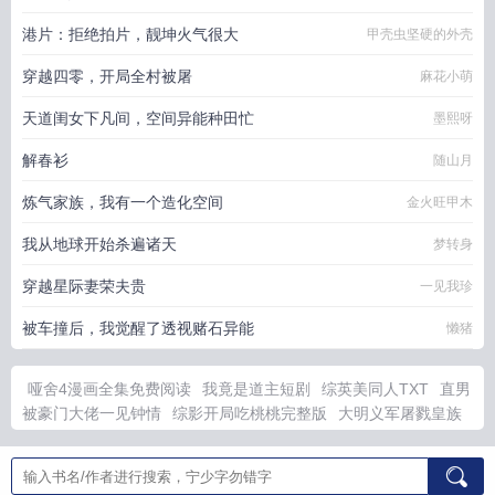
港片：拒绝拍片，靓坤火气很大
甲壳虫坚硬的外壳
穿越四零，开局全村被屠
麻花小萌
天道闺女下凡间，空间异能种田忙
墨熙呀
解春衫
随山月
炼气家族，我有一个造化空间
金火旺甲木
我从地球开始杀遍诸天
梦转身
穿越星际妻荣夫贵
一见我珍
被车撞后，我觉醒了透视赌石异能
懒猪
哑舍4漫画全集免费阅读
我竟是道主短剧
综英美同人TXT
直男
被豪门大佬一见钟情
综影开局吃桃桃完整版
大明义军屠戮皇族
我让崇祯看着
我竟是天道狩猎气运之子
黄河女儿简谱
1313232928519
星铁无名勋礼持续多久
王妃你五行缺我君莫
离
综影开局拿下刘静
沉冤昭雪的下一句
被侯府认回的时候真