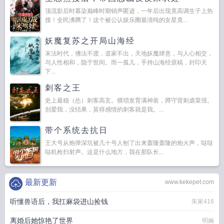
顶流影后时慕染巅峰时期销声匿迹，一年后出现竟高调生子上热
搜！全民沸腾了！这个被公认娱乐圈最清纯的女星竟...
妖魔复苏之开局山海经
末法时代，佛法不渡，道家不出，天地妖魔肆意，与人心相交，
与人性相和，隐于世间。而一孤儿，手持山海经原稿，封印天
下...
刺客之王
史上最稳（怂）刺客高玄。猥琐发育满神装，蹲守背刺虐菜强。
别爱我，没结果，莫得感情的刺客就是我。...
带个系统去抗日
王大号从炮弹深坑被几十号人刨了出来轰隆轰隆的炮火声，哒哒
哒机枪扫射声。这是什么地方，我在那队长...
最新更新
www.kekepet.com
听懂兽语后，我扛麻袋进山捡钱
朱家416
离婚后她惊艳了世界
明婳