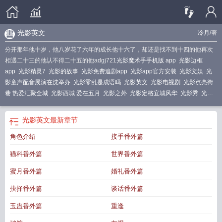
光影英文
冷月
/著
分开那年他十岁，他八岁花了六年的成长他十六了，却还是找不到十四的他再次
相遇二十三的他认不得二十五的他adgj721
光影魔术手手机版 app
光影边框
app
光影精灵7
光影的故事
光影免费追剧app
光影app官方安装
光影文娱
光
影童声配音展演在沈举办
光影零乱是成语吗
光影英文
光影电视剧
光影点亮街
巷 热爱汇聚全城
光影西城 爱在五月
光影之外
光影定格宜城风华
光影秀
光影
零乱的意思是什么
光影电视剧全集免费
光影英文
最新章节
角色介绍
接手番外篇
猫科番外篇
世界番外篇
蜜月番外篇
婚礼番外篇
抉择番外篇
谈话番外篇
玉蛊番外篇
重逢