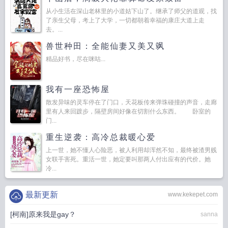
从小生活在深山老林里的小道姑下山了。继承了师父的道观，找
了亲生父母，考上了大学，一切都朝着幸福的康庄大道上走
去。...
兽世种田：全能仙妻又美又飒
精品好书，尽在咪咕...
我有一座恐怖屋
散发异味的灵车停在了门口，天花板传来弹珠碰撞的声音，走廊
里有人来回踱步，隔壁房间好像在切割什么东西。 卧室的
门...
重生逆袭：高冷总裁暖心爱
上一世，她不懂人心险恶，被人利用却浑然不知，最终被渣男贱
女联手害死。重活一世，她定要叫那两人付出应有的代价。她
冷...
最新更新
www.kekepet.com
[柯南]原来我是gay？
sanna