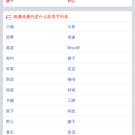
嫂子
野心
为她打破了所有计划。只为了说一句:“我也想你了。”——谢津渡对温颂宜的初印
象，是一个明明看上去胆子很小，却又可以在第一次见面时不顾其他人说出那一
句:“我叫温颂宜！江大美院的！你不要忘了！”从那之后，谢津渡确实没能忘掉这
格桑格桑托是什么歌
章节列表
个小姑娘。谢津渡很清楚，自己想要什么，他所有的一切，所走的每一步，都会
小偷
斗鱼
在他的计划之中，都是权衡利弊下的最优解。温颂宜的出现，并没有打乱他的节
奏，甚至愿意主动去做那块垫脚石，让她乘着这阵仅属于她的东风。但他也清晰
四季
有缘
的明白，她不是他的最优解，自己也未必是对方的最优选择。直到谢津渡去了一
趟藏区，在大昭寺他看见了温颂宜留下的平安符，清雅灵秀的字迹却只写了无病
真甜
MissW
无灾。而就在他写完自己的平安符时，久违的私信提示音响起。只有一行。“谢津
有约
簪子
渡，我好像有点想你了”那一刻，谢津渡明白了，这道题，他只想要正确答案。温
颂宜，就是正确答案。——从未想过有朝一日，会为谁跋山涉水，只为送出一束
常客
买花
格桑花，而我的格桑花啊，肆意疯长吧。养成系天才设计师×培育系心机资本家
医院
海绵
1v1年上救赎作者非珠宝设计专业出身，专业性不强，最好不要参考文笔欠缺，文
字矫情，轻喷ps:女主左眼义眼，右眼0.5，色彩感知力强，右手神经性损伤恢复
收获
对戒
期较长。
格桑是什么意思
格桑小时候长什么样子
格桑格桑托是什么歌
格桑指什
卡颜
工牌
么
格桑近况
格桑格桑是什么歌
格桑歌曲
被带离老画师身边后
格桑花的歌
演
员格桑
歌词中有格桑格桑的歌曲
格桑舞曲
格桑啊格桑格桑格桑是什么歌
格桑
留下
特批
疯长 鸦春枝
格桑吉
格桑视频
格桑是什么意思知道吗
格格桑
歌词中有格桑格
桑
格桑的生活是什么样的?
格桑是谁
歌手格桑
格桑格桑波是哪首歌的歌词
格
野心
嫂子
桑格桑
复出
友谊