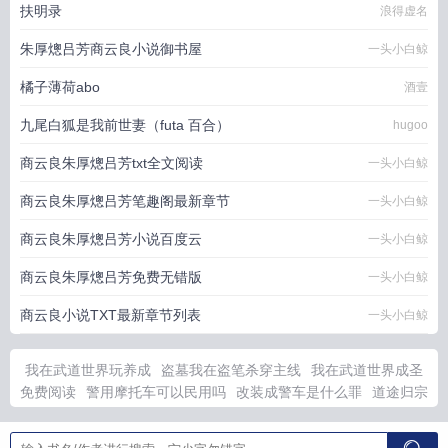
扶明录
浪得虚名
朱厚熜吕芳商云良小说御书屋
一头小白鲸
橘子薄荷abo
酒壹
九尾白狐是我前世妻（futa 百合）
hugoo
商云良朱厚熜吕芳txt全文阅读
一头小白鲸
商云良朱厚熜吕芳笔趣阁最新章节
一头小白鲸
商云良朱厚熜吕芳小说百度云
一头小白鲸
商云良朱厚熜吕芳免费无错版
一头小白鲸
商云良小说TXT最新章节列表
一头小白鲸
我在武道世界玩养成
盗墓我在盗笔杀穿主线
我在武道世界成圣
免费阅读
警用摩托车可以民用吗
改装成警车是什么罪
道途归宗
在线阅读全文
警用摩托车是什么车型
失格偶像再就业
从零开始
yishijie
寒石书画艺术精品系列
寒砚墨
从零开始动漫
道寻雲什