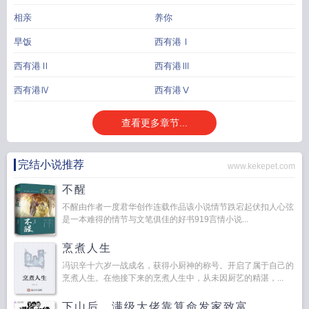
相亲
养你
早饭
西有港Ⅰ
西有港Ⅱ
西有港Ⅲ
西有港Ⅳ
西有港Ⅴ
查看更多章节...
完结小说推荐
www.kekepet.com
不醒
不醒由作者一度君华创作连载作品该小说情节跌宕起伏扣人心弦
是一本难得的情节与文笔俱佳的好书919言情小说...
烹煮人生
冯识辛十六岁一战成名，获得小厨神的称号。开启了属于自己的
烹煮人生。在他接下来的烹煮人生中，从未因厨艺的精湛，...
下山后，满级大佬靠算命发家致富