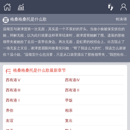
格桑格桑托是什么歌
铃泱
/著
温颂宜与谢津渡第一次见面，其实是一个不算好的开头。当做小偷被保安抓住的
她，辩解无能，以为此行就要这样草草结束时，谢津渡替她解了围。遗落的那枚
领带夹被她拾了去后一直带在身边。再次见面，是虹霁的校招会上。出言阻止了
一场无妄之灾后，谢津渡眉眼间敛着笑问她：“帮了我这么大的忙，我该怎么谢谢
你？温小姐。”温颂宜什么也没要，只是从口袋里摸出了那枚领带夹，“我想给你重
新设计一下，可以么？——温颂宜在大一时经历了人生的至暗时刻，而一直鼓励
她重拾梦想的，一个是她的上司，另一个，是一位未曾谋面的网友。直到谢津渡
格桑格桑托是什么歌
最新章节
某次应酬后与自己发出消息而同频响起的提示音告诉她，他们好像是一个人。温
西有港Ⅴ
西有港Ⅳ
颂宜每一次的试探几乎石沉大海，谢津渡毫无破绽。而在她即将大学毕业时，谢
津渡提出，以他私人名义出资为温颂宜提供出国进修的机会，他想让她与她的梦
西有港Ⅲ
西有港Ⅱ
想更进一步。而条件是，回来时还给他一个“首席设计师”。温颂宜应了，只身一人
前往意大利。而在佛罗伦萨的第一个平安夜，温颂宜在与网友的对话框里，敲下
西有港Ⅰ
早饭
了一行字。“谢津渡，我好像，有点想你了。”从藏区飞往佛罗伦萨，将近三十个小
养你
相亲
时，没人知道那天的谢津渡航班转了多少次，风尘仆仆，赶在了0点前，带着一束
格桑花，敲响了温颂宜的房门。温颂宜从来没见过这样的谢津渡，他好像永远都
友谊
复出
是稳重的，从容不迫的，所有的一切，都好像在他计划之中。而那天的谢津渡，