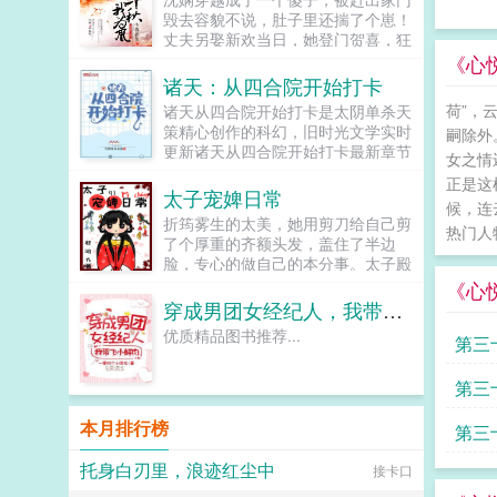
自己的系统为什么一心一意想黑化搞
毁去容貌不说，肚子里还揣了个崽！
事情。宿主，剧情不是这样，你应该
丈夫另娶新欢当日，她登门贺喜，狂
救男主！系统看见语兮双手怀抱，一
打新妾脸，震慑八方客。没想到新妾
《心
脚将男主踹下去，一心一意只想搞事
处处跟她飙演技弱鸡，...
诸天：从四合院开始打卡
情。宿主，你应该听女主的话，女主
荷”，
诸天从四合院开始打卡是太阴单杀天
的话就是圣旨，她让你做什么，你就
策精心创作的科幻，旧时光文学实时
做什么，让你往东，你不能往西话还
嗣除外
更新诸天从四合院开始打卡最新章节
没有说完，语兮反手一巴掌，将白莲
女之情
并且提供无弹窗阅读，书友所发表的
花女主气跑了，完全不安套路走，气
正是这
诸天从四合院开始打卡评论，并不代
的系统哇的一下就哭了。宿主，你应
太子宠婢日常
候，连
表旧时光文学赞同或者支持诸天从四
该和男主女主一起击垮男配的，你怎
折筠雾生的太美，她用剪刀给自己剪
合院开始打卡读者的观点。...
热门人
么反过去帮着男配打男主了！三观不
了个厚重的齐额头发，盖住了半边
正，丧心病狂。...
脸，专心的做自己的本分事。太子殿
下就觉得这丫头老实，衷心，又识得
《心
几个字，便派去了书房里面伺候。虽
穿成男团女经纪人，我带飞小鲜肉
是奴婢，却被太子殿下亲自教导读书
优质精品图书推荐...
第三
写字，跟着他一起享用山珍海味。后
来，她被家里的人找了回去，成了蜀
陵候家的七姑娘，无人知晓她在东宫
第三
的一切。那日宫中夜宴，她坐在筵席
上，忍受着世家贵女们的刁难，突
本月排行榜
第三
然，桌子上多了一盘枣糕。是她在东
宫里最喜欢吃的。筠雾抬头，只见向
托身白刃里，浪迹红尘中
接卡口
来不假辞色的太子正轻笑着看她，低