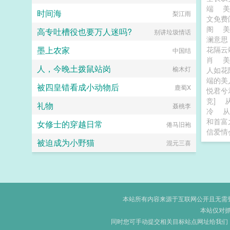
端
时间海
梨江雨
文免
阁
美
高专吐槽役也要万人迷吗?
别讲垃圾情话
澜意
墨上农家
花隔云
中国结
肖
人，今晚土拨鼠站岗
榆木灯
人如花
端的美
被四皇错看成小动物后
鹿蜀X
悦君兮
竞]
礼物
聂桃李
冷
从
和首富
女修士的穿越日常
倦马旧袍
信爱情
被迫成为小野猫
混元三喜
本站所有内容来源于互联网公开且无需登录
本站仅对
同时您可手动提交相关目标站点网址给我们