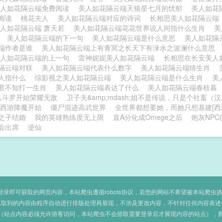
美人如花隔云端免费阅读
美人如花隔云端天狼星七月的忧郁
美人如花
费阅读
桃花夫人
美人如花隔云端对应的诗词
长相思美人如花隔云
人如花隔云端 萧天若
美人如花隔云端花花世界说人间指什么生肖
美
思
美人如花隔云端的下一句
美人如花隔云端是什么意思
美人如花隔
端作者是谁
美人如花隔云端上有青冥之长天下有渌水之波澜什么意思
美人如花隔云端的上一句
雷神妮妮美人如花隔云端
长相思在长安美人
隔云端对联
美人如花隔云端代表什么数字
美人如花隔云端猜生肖
人指什么
综影视之美人如花隔云端
美人如花隔云端是什么生肖
美
君不知打一生肖
美人如花隔云端表达了什么
美人如花隔云端春枝暮
从斗罗开始荣耀无敌
卫子夫&amp;mdash;姐不是传说，只是个社畜（
西游降魔开始
僵尸混迹高武世界
全世界都想要她，而她只想基建[西
之子结婚
我的英雄熟练度无上限
直A分化成Omege之后
炮灰NP
会出席
逆仙
即可获取的网页内容，本站爬虫遵循robots协议，若您的网站不希望被本站爬虫抓取，可
抓取到的内容由程序自动进行排版处理再展现，不涉及更改内容，不针对任何内容表述
（站点内容必须允许游客访问，本站爬虫不会抓取需要登录后才展现内容的站点），