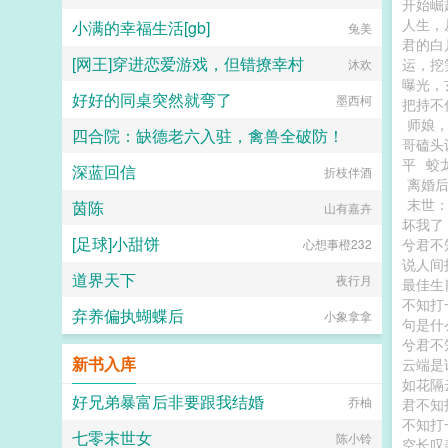
开始崛
人生，
小满的幸福生活[gb]
兔美
君的白
[网王]穿进恋爱游戏，但错撩幸村
运，挖
沐欢
曝光，
好好的同桌突然就弯了
墨西柯
把持不
师娘
四合院：缺德老六入驻，禽兽全破防！
哥磕头
平
蛟
深蓝回信
一把破键盘
折枝伴酒
离婚
末世
茵陈
山有嘉卉
坏我了
[足球]小甜饼
兮君不
心想事橙232
说人间
道界天下
夜行月
最佳
不知打
弃养偏执蝴蝶后
小象拿拿
句是什
兮君不
新书入库
云端是
如花隔
好兄弟暴富后非要跟我结婚
乔柚
君不知
不知打
七零末世女
陈小铃
空长叹