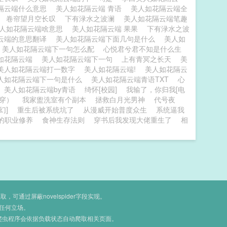
隔云端什么意思
美人如花隔云端 青语
美人如花隔云端全
端
卷帘望月空长叹
下有渌水之波澜
美人如花隔云端笔趣
人如花隔云端啥意思
美人如花隔云端 果果
下有渌水之波
云端的意思翻译
美人如花隔云端下面几句是什么
美人如
美人如花隔云端下一句怎么配
心悦君兮君不知是什么生
如花隔云端
美人如花隔云端下一句
上有青冥之长天
美
美人如花隔云端打一数字
美人如花隔云端!
美人如花隔云
人如花隔云端下一句是什么
美人如花隔云端青语TXT
心
美人如花隔云端by青语
绮怀[校园]
我输了，你归我[电
汉穿）
我家盥洗室有个副本
拯救白月光男神
代号夜
幻]
重生后被系统坑了
从漫威开始普度众生
系统逼我
C的职业修养
食神生存法则
穿书后我发现大佬重生了
相
通过屏蔽novelspider字段实现。
任何立场。
爬虫程序会依据负载状态自动爬取相关页面。