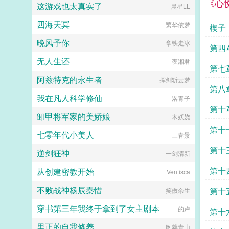
《心
哑亲昵的道了一句在东宫时亲自给她
这游戏也太真实了
晨星LL
取的小字珺珺，来，到孤这里来。众
人哗然。注第一，日常甜文，东宫生
四海天冥
繁华依梦
楔子
活占据前面部分，婚后日常占据后面
部分。第二双处，双洁，筠雾类似竹
晚风予你
拿铁走冰
第四
间雾色，也是一种颜色。第三本文防
盗比例是百分之八十，防盗时间是七
无人生还
夜湘君
十二小时，介意者慎入。下本接档文
第七
奸臣之妻一定要收藏啊。折邵衣是文
阿兹特克的永生者
挥剑斩云梦
远侯庶女。自小瞧多了为婚事斗得跟
第八
乌鸡眼似的嫡姐庶姐们，她小小年
我在凡人科学修仙
洛青子
纪，便未雨绸缪，给自己找了个童养
第十
夫。 童养夫是对面昌东伯家庶子
卸甲将军家的美娇娘
木妖娆
沈怀南，长的好，虽然性子弱，手无
第十
缚鸡之力，常被人欺负，但会给她熬
七零年代小美人
三春景
药，会给她买好吃的，还会掏出针线
第十
给她缝衣服！ 邵衣小胖爪子拉着
逆剑狂神
一剑清新
他，你放心，我努力吃饭，吃得高高
胖胖，谁欺负你我揍谁。沈怀南瘦长
第十
从创建密教开始
Ventisca
的手反握在她的手上，轻轻的捏了
捏，不要你护着我了。这回，换我来
不败战神杨辰秦惜
第十
笑傲余生
守护你。 众人眼里，沈怀南
是个奸臣。他窃势拥权，蛊惑君主，
穿书第三年我终于拿到了女主剧本
的卢
第十
结党营私，实在是罪该万死。 而
可笑的是，他的夫人每每出门都要为
里正的自我修养
闲就青山