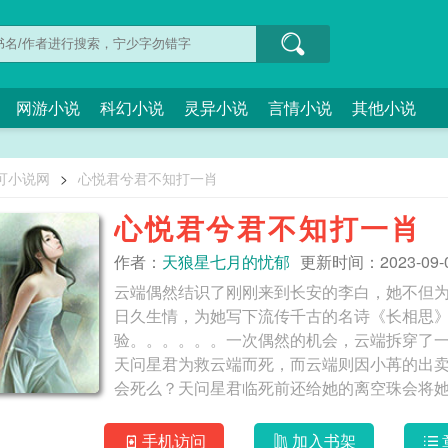
网游小说
科幻小说
灵异小说
言情小说
其他小说
可小说网
>
心悦君兮君不知打一肖
心悦君兮君不知打一肖
作者：
天狼星七月的忧郁
更新时间：2023-09-05
云端偶然结识了刚刚来到长安的李白，她不但
日久生情，为她写下流传千古的名诗《长相思
验。。。。。。一次偶然的机会，云端拆穿了
天问星君为救云端而死，而云端则因小苒的出卖
会死么？天问星君临死前还给她的离空珠会将她
缘？她和枫庭的爱情能否圆满?来，我们慢慢看
一段旖旎生活…… 美人如花隔云端
手机访问
加入书架