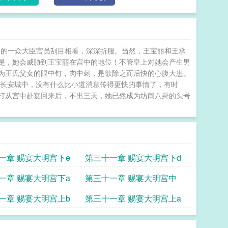
场的一众大臣官员刮目相看，深深折服。当然，王宝丽和王承
是，她会威胁到王宝丽在宫中的地位！不管皇上对她会产生男
为王氏父女的眼中钉，肉中刺，是欲除之而后快的心腹大患。
在长安城中，没有什么比小道消息传得更快的事情了，有时
打从宫中赴宴回来后，不出三天，她已然成为坊间八卦的头号
一章 赐宴大明宫下e
第三十一章 赐宴大明宫下d
一章 赐宴大明宫下a
第三十一章 赐宴大明宫中
一章 赐宴大明宫上b
第三十一章 赐宴大明宫上a