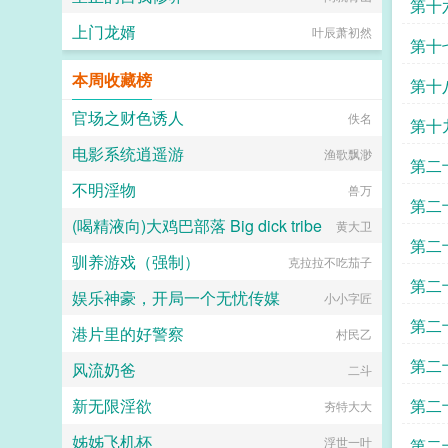
第十
他辩解一句我家夫君胆儿小，杀鸡都
不敢看，哎，不知道谁在外面造谣，
上门龙婿
叶辰萧初然
真是可恨。 她委屈的不行这世上
第十
好人真难，总是被人欺负。众人果然
本周收藏榜
是什么锅配什么盖，这对夫妻委实臭
第十
不要脸！ps男主重生，治愈温馨日常
小甜文。邵衣颜色的一种，代表夏
官场之财色诱人
佚名
第十
日。...
电影系统逍遥游
渔歌飘渺
第二
不明淫物
兽万
第二
(喝精液向)大鸡巴部落 Big dick tribe
黄大卫
第二
驯养游戏（强制）
克拉拉不吃茄子
第二
娱乐神豪，开局一个无忧传媒
小小字匠
第二
港片里的好警察
村民乙
第二
风流奶爸
二斗
新无限淫欲
第二
夯特大大
姊姊飞机杯
浮世一叶
第二