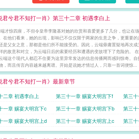
悦君兮君不知打一肖》第三十二章 初遇李白上
云端才惊四座，不但令皇帝李隆基对她的欣赏和喜爱更多了几分，也让在
。在他们看来，她的出现，影响已不仅仅限于两家的生意之争，更重要的
还是父女之意，那都是他们所不能接受的。因此，云端毋庸置疑地再次成
样的敌意和对立，为云端日后的索要经历和遭遇的变故埋下了危险的。 
云端这个现代人都忍不住要为这里异常发达的信息传播网而感到惊奇。自
物，而且传言内容越来越离谱。开始是说她才情过人，只靠一首词便惊...
悦君兮君不知打一肖》最新章节
十二章 初遇李白上
第三十一章 赐宴大明宫下f
第三十
十一章 赐宴大明宫下c
第三十一章 赐宴大明宫下b
第三十
十一章 赐宴大明宫上d
第三十一章 赐宴大明宫上c
第三十