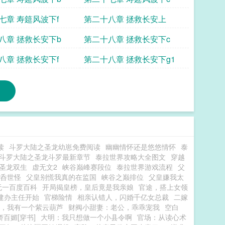
七章 寿筵风波下f
第二十八章 拯救长安上
八章 拯救长安下b
第二十八章 拯救长安下c
八章 拯救长安下f
第二十八章 拯救长安下g1
读
斗罗大陆之圣龙幼崽免费阅读
幽幽情怀还是悠悠情怀
泰
斗罗大陆之圣龙斗罗最新章节
泰拉世界攻略大全图文
穿越
圣龙双生
虚无文2
峡谷巅峰赛段位
泰拉世界游戏流程
父
呑世怪
父皇别慌我真的在监国
峡谷之巅排位
父皇嫌我太
无一百度百科
开局揭皇榜，皇后竟是我亲娘
官途，搭上女领
建办主任开始
官梯险情
相亲认错人，闪婚千亿女总裁
二嫁
，我有一个紫云葫芦
财阀小甜妻：老公，乖乖宠我
空白
百媚[穿书]
大明：我只想做一个小县令啊
官场：从读心术