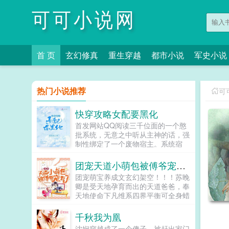
可可小说网
首 页
玄幻修真
重生穿越
都市小说
军史小说
热门小说推荐
可
快穿攻略女配要黑化
首发网站QQ阅读三千位面的一个憨
批系统，无意之中听从主神的话，强
制性绑定了一个废物宿主。系统宿
主，你想家缠万贯，坐拥豪宅么？语
兮不想。宿主宿主，你想拥有金手
团宠天道小萌包被傅爷宠野了
指，男宠几千么？语兮不想。系统宿
团宠萌宝养成文玄幻架空！！！苏晚
主，你想拥有武林秘籍，走上人生癫
卿是受天地孕育而出的天道爸爸，奉
疯，迎娶白富美么？语兮不想。系统
天地使命下凡维系四界平衡可全身蜡
那宿主想要什么。语兮我想咸鱼，我
黄瘦如皮骨土包子是怎么回事？某
想打酱油。。系统陷入尴尬，为什么
天。苏晚卿捏紧了小拳头，腮帮子气
千秋我为凰
其他系统的宿主长得可爱，能文能
鼓鼓的我是你们的天道爸爸！大...
武，智勇双全，做任务又积极，可是
沈娴穿越成了一个傻子，被赶出家门