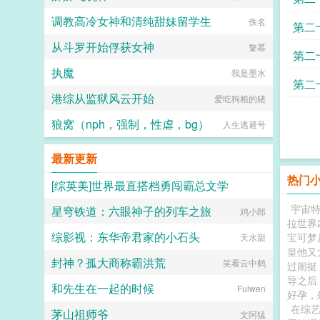
调教高冷女神和清纯甜妹留学生
佚名
第二
从斗罗开始俘获女神
鞪慕
第二
执魔
我是墨水
第二
港综从监狱风云开始
爱吃狗粮的猪
狼窝（nph，强制，性虐，bg）
人生逃避号
最新更新
热门
[综英美]世界最直搭档勇闯霸总文学
宇宙特
星穹铁道：六眼神子的列车之旅
托尔金之犬
鸡小郎
拉世界2
综影视：东华帝君家的小石头
宝可梦
天水甜
皇他又
封神？孤大商称霸洪荒
笑看云中鹤
过闹挺
导之后
和先生在一起的时候
Fuiwen
好孕，
在综
茅山祖师爷
文阿猛