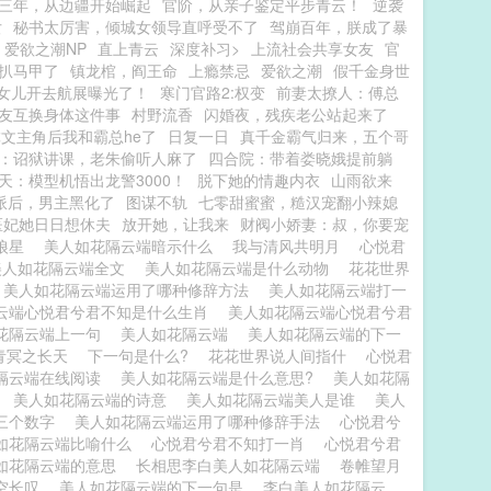
三年，从边疆开始崛起
官阶，从亲子鉴定平步青云！
逆袭
女
秘书太厉害，倾城女领导直呼受不了
驾崩百年，朕成了暴
爱欲之潮NP
直上青云
深度补习>
上流社会共享女友
官
扒马甲了
镇龙棺，阎王命
上瘾禁忌
爱欲之潮
假千金身世
被女儿开去航展曝光了！
寒门官路2:权变
前妻太撩人：傅总
友互换身体这件事
村野流香
闪婚夜，残疾老公站起来了
文主角后我和霸总he了
日复一日
真千金霸气归来，五个哥
：诏狱讲课，老朱偷听人麻了
四合院：带着娄晓娥提前躺
天：模型机悟出龙警3000！
脱下她的情趣内衣
山雨欲来
派后，男主黑化了
图谋不轨
七零甜蜜蜜，糙汉宠翻小辣媳
医妃她日日想休夫
放开她，让我来
财阀小娇妻：叔，你要宠
天狼星
美人如花隔云端暗示什么
我与清风共明月
心悦君
美人如花隔云端全文
美人如花隔云端是什么动物
花花世界
美人如花隔云端运用了哪种修辞方法
美人如花隔云端打一
云端心悦君兮君不知是什么生肖
美人如花隔云端心悦君兮君
花隔云端上一句
美人如花隔云端
美人如花隔云端的下一
有青冥之长天
下一句是什么?
花花世界说人间指什
心悦君
隔云端在线阅读
美人如花隔云端是什么意思?
美人如花隔
思
美人如花隔云端的诗意
美人如花隔云端美人是谁
美人
三个数字
美人如花隔云端运用了哪种修辞手法
心悦君兮
如花隔云端比喻什么
心悦君兮君不知打一肖
心悦君兮君
如花隔云端的意思
长相思李白美人如花隔云端
卷帷望月
空长叹
美人如花隔云端的下一句是
李白美人如花隔云