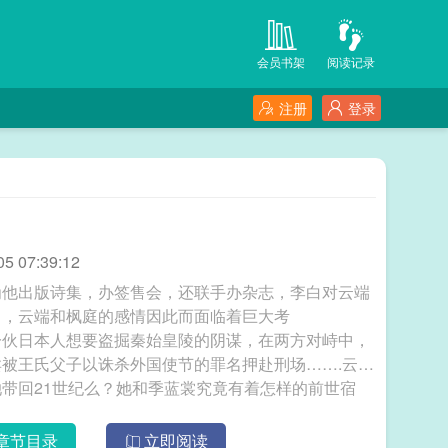
会员书架
阅读记录
注册
登录
 07:39:12
为他出版诗集，办签售会，还联手办杂志，李白对云端
》，云端和枫庭的感情因此而面临着巨大考
一伙日本人想要盗掘秦始皇陵的阴谋，在两方对峙中，
被王氏父子以诛杀外国使节的罪名押赴刑场…….云端
带回21世纪么？她和季蓝裳究竟有着怎样的前世宿
。闭上眼睛，穿越时空，一起重返开元盛世，重温那
章节目录
立即阅读