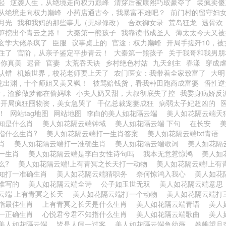
起
逆袭人生，从绝境走向权力巅峰
清穿后被康熙巧取豪夺了
装疯卖傻
从绝境走向权力巅峰
小药店通古今，我暴富不难吧？
前门村的留守妇
月光
我和我妈的那些事儿（无绿修改）
合欢御女录
荒岛狂龙
透骨欢
笋挖出个青云之路！
大秦第一熊孩子
我靠读书成圣人
薄太太今天又被
玄学大佬杀疯了
臣服
议事桌上的
官途：权力巅峰
开局手搓歼10，
住了
官阶，从亲子鉴定平步青云！
大秦第一熊孩子
关于我哥和我男朋
，你真美
迟音
官妻
太荒吞天诀
乡村绝色村姑
九天剑主
春漾
穿成虐
认错
机娘世界，校花老师要上天了
农门医女：我带着全家致富了
大明
龙出渊，十个师姐又美又飒！
被骂赔钱货，看我种田跑商成富婆
悟性逆
后，渣爹做梦都在偷妈咪
小夫人奶又甜，大叔彻底失了控
我委身病娇反
：开局疯狂囤物资，美女急哭了
千亿总裁宠妻成狂
病弱太子妃超凶的
！
网站tag地图
网站地图
李白的美人如花隔云端
美人如花隔云端
知是什么肖
美人如花隔云端钟域
美人如花隔云端 下句
在长安
指什么生肖?
美人如花隔云端打一生肖答案
美人如花隔云端txt青语
生肖
美人如花隔云端打一准确生肖
美人如花隔云端歌词
美人如花隔
一生肖
美人如花隔云端是李白女性诗句吗
我本无意惹惊鸿
美人如
么?
美人如花隔云端!上有青冥之长天打一动物
美人如花隔云端!上
知打一准确生肖
美人如花隔云端猜职务
奈何惊鸿入我心
美人如花
谁写的
美人如花隔云端全诗
公子如玉世无双
美人如花隔云端意
云端 上有青冥之长天
美人如花隔云端打一个动物
美人如花隔云端打
指最佳生肖
上有青冥之长天是什么生肖
美人如花隔云端青语
美人
一正确生肖
心悦君兮君不知指什么生肖
美人如花隔云端歌曲
美人
美人如花隔云端
皆是人间一过客
美人如花隔云端鱼幼薇
卷帷望月