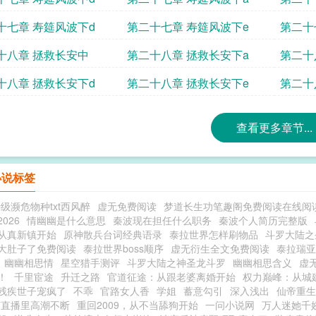
十七章 寿筵风波下d
第二十七章 寿筵风波下e
第二十
十八章 拯救长安中
第二十八章 拯救长安下a
第二十
十八章 拯救长安下d
第二十八章 拯救长安下e
第二十
查看更多章节...
小说标签
级濒危物种txt西风醉
虚无免费阅读
梦道长生功笔趣阁免费阅读在线阅
026
情幽幽是什么意思
秦波现在担任什么职务
秦波个人简历完整版
从真新镇开始
原神散兵台词经典语录
泰拉世界怎样刷物品
斗罗大陆之
大肚子了免费阅读
泰拉世界boss顺序
虚无衍生全文免费阅读
泰拉瑞亚
幽幽相思情
星空猎手测评
斗罗大陆之神圣龙斗罗
幽幽相思含义
虚
！
千里宦途
升迁之路
官道征途：从跟老婆离婚开始
权力巅峰：从城
残疾世子宠疯了
不乖
官路女人香
学姐
蓄意勾引
深入浅出
仙帝重生
艺直播里高潮不断
重回2009，从不当舔狗开始
一问小说网
万人迷她千娇