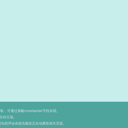
通过屏蔽novelspider字段实现。
任何立场。
爬虫程序会依据负载状态自动爬取相关页面。