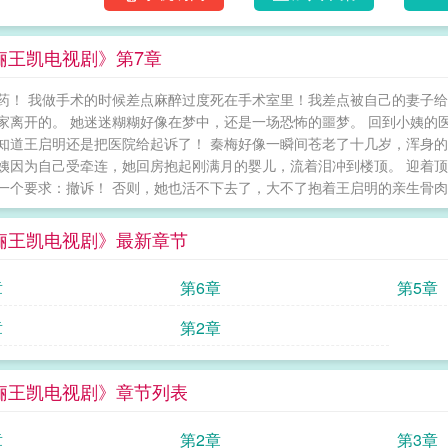
俪王凯电视剧》第7章
药！ 我做手术的时候差点麻醉过度死在手术室里！我差点被自己的妻子给
家离开的。 她迷迷糊糊好像在梦中，还是一场恐怖的噩梦。 回到小姨的
知道王启明还是把医院给起诉了！ 秦梅好像一瞬间苍老了十几岁，浑身
姨因为自己受牵连，她回房抱起刚满月的婴儿，流着泪冲到楼顶。 迎着
一个要求：撤诉！ 否则，她也活不下去了，大不了抱着王启明的亲生骨肉从
俪王凯电视剧》最新章节
章
第6章
第5章
章
第2章
俪王凯电视剧》章节列表
章
第2章
第3章