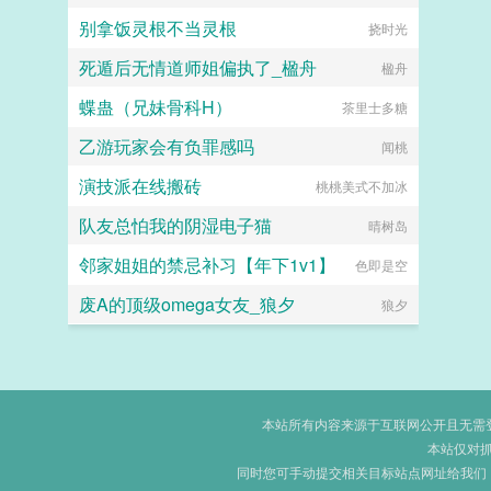
别拿饭灵根不当灵根
挠时光
死遁后无情道师姐偏执了_楹舟
楹舟
蝶蛊（兄妹骨科H）
茶里士多糖
乙游玩家会有负罪感吗
闻桃
演技派在线搬砖
桃桃美式不加冰
队友总怕我的阴湿电子猫
晴树岛
邻家姐姐的禁忌补习【年下1v1】
色即是空
废A的顶级omega女友_狼夕
狼夕
本站所有内容来源于互联网公开且无需登录
本站仅对
同时您可手动提交相关目标站点网址给我们