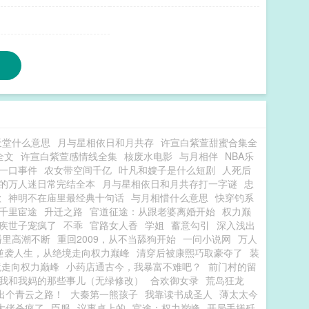
天堂什么意思
月与星相依日和月共存
许宣白紫萱甜蜜合集全
全文
许宣白紫萱感情线全集
核废水电影
与月相伴
NBA乐
一口事件
农女带空间千亿
叶凡和嫂子是什么短剧
人死后
的万人迷日常完结全本
月与星相依日和月共存打一字谜
忠
歌
神明不在庙里最经典十句话
与月相惜什么意思
快穿钓系
千里宦途
升迁之路
官道征途：从跟老婆离婚开始
权力巅
疾世子宠疯了
不乖
官路女人香
学姐
蓄意勾引
深入浅出
播里高潮不断
重回2009，从不当舔狗开始
一问小说网
万人
逆袭人生，从绝境走向权力巅峰
清穿后被康熙巧取豪夺了
装
境走向权力巅峰
小药店通古今，我暴富不难吧？
前门村的留
我和我妈的那些事儿（无绿修改）
合欢御女录
荒岛狂龙
出个青云之路！
大秦第一熊孩子
我靠读书成圣人
薄太太今
大佬杀疯了
臣服
议事桌上的
官途：权力巅峰
开局手搓歼