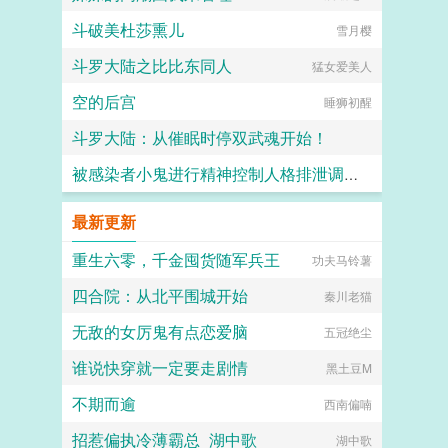
斗破美杜莎熏儿
雪月樱
斗罗大陆之比比东同人
猛女爱美人
空的后宫
睡狮初醒
斗罗大陆：从催眠时停双武魂开始！
被感染者小鬼进行精神控制人格排泄调教，并彻底崩坏堕落的水月安塞尔
_木子林夕
白虚
最新更新
重生六零，千金囤货随军兵王
功夫马铃薯
四合院：从北平围城开始
秦川老猫
无敌的女厉鬼有点恋爱脑
五冠绝尘
谁说快穿就一定要走剧情
黑土豆M
不期而逾
西南偏喃
招惹偏执冷薄霸总_湖中歌
湖中歌