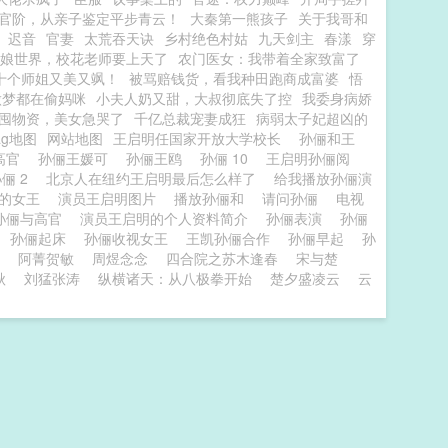
官阶，从亲子鉴定平步青云！
大秦第一熊孩子
关于我哥和
迟音
官妻
太荒吞天诀
乡村绝色村姑
九天剑主
春漾
穿
娘世界，校花老师要上天了
农门医女：我带着全家致富了
十个师姐又美又飒！
被骂赔钱货，看我种田跑商成富婆
悟
做梦都在偷妈咪
小夫人奶又甜，大叔彻底失了控
我委身病娇
囤物资，美女急哭了
千亿总裁宠妻成狂
病弱太子妃超凶的
ag地图
网站地图
王启明任国家开放大学校长
孙俪和王
高官
孙俪王媛可
孙俪王鸥
孙俪 10
王启明孙俪阅
俪 2
北京人在纽约王启明最后怎么样了
给我播放孙俪演
演的女王
演员王启明图片
播放孙俪和
请问孙俪
电视
孙俪与高官
演员王启明的个人资料简介
孙俪表演
孙俪
孙俪起床
孙俪收视女王
王凯孙俪合作
孙俪早起
孙
阿菁贺敏
周煜念念
四合院之苏木逢春
宋与楚
秋
刘猛张涛
纵横诸天：从八极拳开始
楚夕盛凌云
云