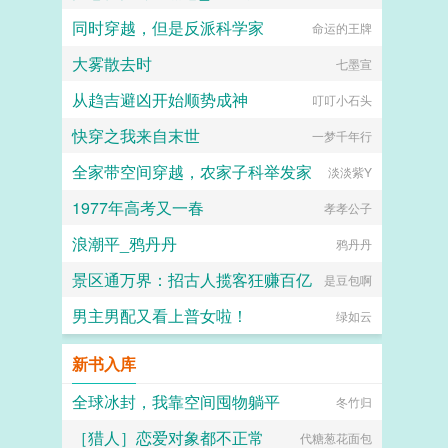
同时穿越，但是反派科学家
命运的王牌
大雾散去时
七墨宣
从趋吉避凶开始顺势成神
叮叮小石头
快穿之我来自末世
一梦千年行
全家带空间穿越，农家子科举发家
淡淡紫Y
1977年高考又一春
孝孝公子
浪潮平_鸦丹丹
鸦丹丹
景区通万界：招古人揽客狂赚百亿
是豆包啊
男主男配又看上普女啦！
绿如云
新书入库
全球冰封，我靠空间囤物躺平
冬竹归
［猎人］恋爱对象都不正常
代糖葱花面包