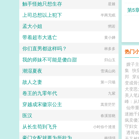
触手怪她只想生存
椰奶烤茶
星棘
第5
上司总想以上犯下
半两无眠
孟大小姐
惘若
带着超市大逃亡
黄小婵
你们直男都这样吗？
林多多
热门
我的师妹不可能是傻白甜
归山玉
嫂子
潮湿夏夜
集
快
雪满山岗
邦
穿
故人之妻
第一只喵
变成骨
犬变恶
卷王的九零年代
九紫
美人笔
峰：从
穿越成宋徽宗公主
蒿里茫茫
仙帝
迷她千
医汉
春溪笛晓
疯卖傻
从长生苟到飞升
守妇女
小时你个渣渣
透骨
豪门女配就要为所欲为
林绵绵
天又被