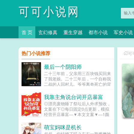
可可小说网
首 页
玄幻修真
重生穿越
都市小说
军史小说
热门小说推荐
可
最后一个阴阳师
二十三年前，父亲用三百块钱买回来
了我老娘。二十三年后，一个自称我
二叔的人回村儿。爷爷离奇死亡的背
后，到底隐藏着多么大的秘密？看一
个平凡的少年，如何在一片惊险之
我靠主角说台词开店暴富
中，如何步步为营揭开本不该被揭开
◎漂亮废物睡了祭坛后人外求预收，
的真相。丰都鬼城，神域昆仑，史前
文案在下◎每日固定0点更新，模拟
神农架，神秘的空间，消失的宗教，
经营开店暴富—▼本文文案▼—1颜
神族的后裔，这一切之间又有什么联
棠是一本无cp男主小说里的背景板。
系？嘘，别吭声，来跟我，走进一个
虽然觉醒了自我意识，虽然还有一个
萌宝妈咪是机长
千古之谜之中。...
名为...
叔叔，你结婚了吗？左右一脸稚嫩地