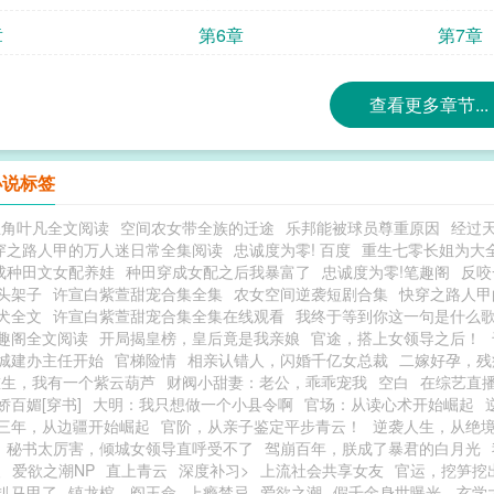
章
第6章
第7章
查看更多章节...
小说标签
主角叶凡全文阅读
空间农女带全族的迁途
乐邦能被球员尊重原因
经过
穿之路人甲的万人迷日常全集阅读
忠诚度为零! 百度
重生七零长姐为大
成种田文女配养娃
种田穿成女配之后我暴富了
忠诚度为零!笔趣阁
反咬
头架子
许宣白紫萱甜宠合集全集
农女空间逆袭短剧合集
快穿之路人甲
犬全文
许宣白紫萱甜宠合集全集在线观看
我终于等到你这一句是什么
趣阁全文阅读
开局揭皇榜，皇后竟是我亲娘
官途，搭上女领导之后！
城建办主任开始
官梯险情
相亲认错人，闪婚千亿女总裁
二嫁好孕，残
重生，我有一个紫云葫芦
财阀小甜妻：老公，乖乖宠我
空白
在综艺直
娇百媚[穿书]
大明：我只想做一个小县令啊
官场：从读心术开始崛起
三年，从边疆开始崛起
官阶，从亲子鉴定平步青云！
逆袭人生，从绝
秘书太厉害，倾城女领导直呼受不了
驾崩百年，朕成了暴君的白月光
欢
爱欲之潮NP
直上青云
深度补习>
上流社会共享女友
官运，挖笋挖
扒马甲了
镇龙棺，阎王命
上瘾禁忌
爱欲之潮
假千金身世曝光，玄学