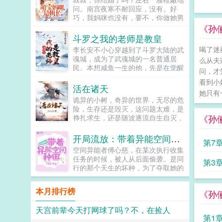
问。南宫夜寒不耐回应，没有。好
巧，我妈咪也没有，要不，你做她男
朋友吧！左右笑得一脸的狡黠。抱
《孙
歉，我不缺女朋友。某男拽拽地道。
斗罗之我的老师是教皇
左右不死心，叔叔，我跟你保证，我
喝了迷
李长安不小心穿越到了斗罗大陆的武
妈咪绝对是特殊的。嗯！可不是特殊
魂城，成为了武魂城的一名普通居
么从夫
的吗？某日，南宫夜寒冲着左安安大
民。本想咸鱼一生的他，先是在觉醒
吼。可恶的女人，你竟然告诉儿子，
问，才
武魂时激活了最强人前显圣系统，后
你没有结婚。哦！我忘了自己曾经年
看到小
又因为觉醒了双生武魂被比比东收为
活在诸天
少无知过，麻烦把那一份陈年的离婚
她只有
弟子。温柔可爱的老师比比东，妩媚
协议签一签各位书友要是觉得萌宝妈
诡异的小树，奇异的世界，无尽的危
诱人的胡列娜，还有美丽动人的小舞
咪是机长还不错的话请不要忘记向您
险，生存还是毁灭，这问题太难，是
李长安我不是渣，我只是想给这些女
QQ群和微博里的朋友推荐哦！...
《孙
挣扎求生，还是随波逐流自生自灭，
孩一个家！（半无敌，轻松日常爽
到底该何去何从本书QQ群
文）（不舔狗，不虐主，爽文，不喜
300418330...
开局流放：带着异能空间种田
勿喷，催更群，1062284823）...
第7
空间异能者傅心慈，在某次执行收集
任务的时候，被人从后面偷袭。是同
第3
行的那个天生的坏种，为了夺取她的
随身空间，对她下的黑手。
ampampbramplt 傅心慈那能行
本月排行榜
《孙
么？姑奶奶跟你拼了。
ampampbramplt 她宁愿鱼死网
天宫前辈今天打网球了吗？不，在捡人
破，也不会把自己的空...
第1