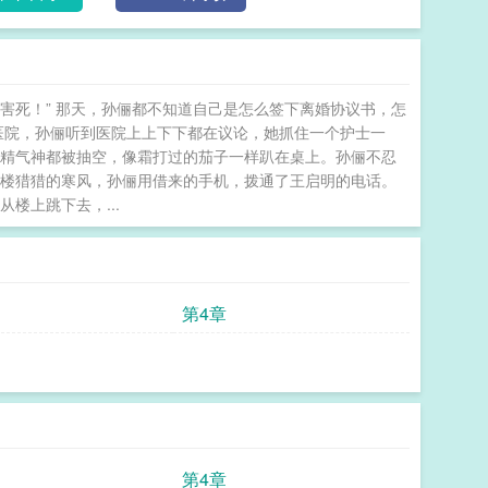
害死！” 那天，孙俪都不知道自己是怎么签下离婚协议书，怎
医院，孙俪听到医院上上下下都在议论，她抓住一个护士一
的精气神都被抽空，像霜打过的茄子一样趴在桌上。孙俪不忍
顶楼猎猎的寒风，孙俪用借来的手机，拨通了王启明的电话。
楼上跳下去，...
第4章
第4章