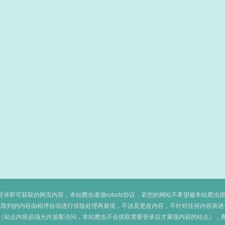
即可获取的网页内容，本站爬虫遵循robots协议，若您的网站不希望被本站爬虫抓取，可
抓取到的内容由程序自动进行排版处理再展现，不涉及更改内容，不针对任何内容表述
（站点内容必须允许游客访问，本站爬虫不会抓取需要登录后才展现内容的站点），