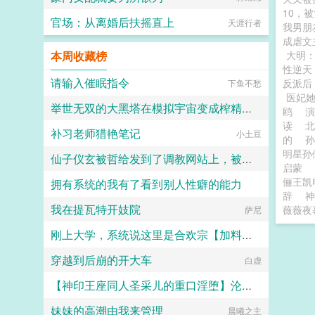
10，
官场：从离婚后扶摇直上
天涯行者
我男朋
成虐文
本周收藏榜
大明
性逆天
请输入催眠指令
反派后
下鱼不愁
医妃
举世无双的大黑塔在模拟宇宙变成榨精痴女
鸥
读
补习老师猎艳笔记
我将点燃大海
小土豆
的
明星
仙子仪玄被哲给发到了调教网站上，被收养者给调教成家猫
启蒙
俪王凯
拥有系统的我有了看到别人性癖的能力
卷心菜营养餐
辞
神
我在提瓦特开妓院
薇薇夜
橘子不爱吃的是みかん
萨尼
刚上大学，系统说这里是合欢宗【加料版】
穿越到后崩的开大车
大鹅
白虚
【神印王座同人圣采儿的重口淫堕】沦为俘虏的轮回圣女被迫认老黑鬼为主，遭受折磨身心
妹妹的高潮由我来管理
晨曦之主
黑星