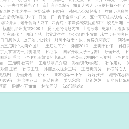
被女儿开去航展曝光了！
寒门官路2:权变
前妻太撩人：傅总把持不住了
友互换身体这件事
村野流香
闪婚夜，残疾老公站起来了
师娘，你真美
主角后我和霸总he了
日复一日
真千金霸气归来，五个哥哥磕头认错
机
：诏狱讲课，老朱偷听人麻了
四合院：带着娄晓娥提前躺平
蛟龙出渊，
：模型机悟出龙警3000！
脱下她的情趣内衣
山雨欲来
离婚后，渣爹
，男主黑化了
图谋不轨
七零甜蜜蜜，糙汉宠翻小辣媳
末世：开局疯狂
她日日想休夫
放开她，让我来
财阀小娇妻：叔，你要宠坏我了！
网站t
演员王启明个人简介图片
王启明简介
孙俪2010
王明阳孙俪
孙俪
北京人在纽约王启明结局
孙俪版
国家开放大学王启明
孙俪开机
孙
孙俪追剧重启
孙俪和王凯演的电视剧
演员王启明的个人资料
孙俪
孙俪
王启明 教育部
王启明演员介绍
孙俪现代电视剧
孙俪用功
孙俪 王鸥
孙俪王凯
孙俪是收视女王吗
王启明演员
孙俪号召力
电视剧
孙俪开枪
孙俪 4
我本边军一小卒
娇娇雅雅
池野沈思雨
职奶爸
林启明花田
陈洁周豪
姜忆宋霖
赵剑蓉蓉
陆小伟杨婉
慕辰
跑腿小哥姐姐
林莹周明
沈茗清弥弥