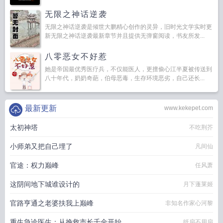
无限之神话逆袭
无限之神话逆袭是倾世大鹏精心创作的灵异，旧时光文学实时更
新无限之神话逆袭最新章节并且提供无弹窗阅读，书友所发...
八零恶女不好惹
她是帝国最优秀医疗兵，不仅能医人，更擅偷心江半夏被传送到
八十年代，奶奶奇葩，伯母恶毒，生存环境恶劣，自己还长...
最新更新
www.kekepet.com
太初神塔
不吃荆芥
小师弟又把自己埋了
凡间仙
官途：权力巅峰
任风萧
这阴间地下城谁设计的
月下蓬莱姬
官路亨通之老婆扶我上巅峰
非知名作家心河黎
重生急诊医生：从挽救市长千金开始
纸扇不用扇