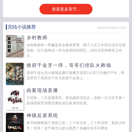
查看更多章节...
完结小说推荐
www.kekepet.com
乡村教师
乡村教师朱一男邂逅美女教师黄莺，两个人在工作和生活中互相
鼓励，但只能将这一切当做美好的回忆，此时马页和柳萼之间
正...
侯府千金牙一痒，哥哥们排队火葬场
真假千金全员火葬场逆袭打脸爽文甜宠1v1苏兰玖修行千年，死
后穿到了侯府乡下长大的真千金身上。...
凶案现场直播
不恐怖，三夭直播系列，类似题材完结文→有朝一日刀在手第一
战场指挥官强势逆袭欢迎玩家来到全真...
神级反派系统
新书神级熊孩子系统已发！三十年河东，三十年河西，莫欺少年
穷！等等！这节奏怎么那么熟悉？你确定你不叫萧炎...