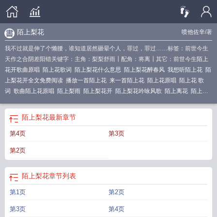
陌上梨花
喷他佐辛
/著
我不过就是伸了个懒腰，谁知道居然砸晕个人，罪过，罪过……标签：前世今生
天作之合阴差阳错关键字：主角：梨梨舒雨┃配角：将离┃其它：前世今生
陌上
花开歌曲原唱
陌上花歌词
陌上梨花什么意思
陌上梨花醉春风
我想听陌上花
陌
上梨花开全文免费阅读
播放一首陌上花
来一首陌上花
陌上花原唱
陌上花 歌
词
歌曲陌上花原唱
陌上梨雨
陌上梨花开
陌上梨花吟咏风歌
陌上离花
陌上离
花开综
陌上梨花
陌上花歌谱简谱
陌上花
歌曲陌上花
歌曲陌上花歌词
歌曲陌
上花开
陌上花这首歌
陌上梨花
最新章节
第4页
第3页
第2页
陌上梨花
章节列表
第1页
第2页
第3页
第4页